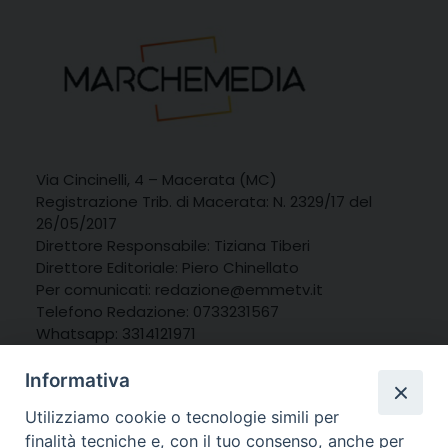
Via Cincinelli, 4 – Macerata (MC)
Registrazione Trib. di Macerata: N. 2329/17 del
26/05/2017
Direttore Responsabile: Tiziana Tiberi
Direttore Editoriale: Piero Chinellato
Per comunicati: redazione@emmetv.it
Telefono Redazione: 0733231567
Whatsapp: 3314121971
Informativa
Utilizziamo cookie o tecnologie simili per
finalità tecniche e, con il tuo consenso, anche per