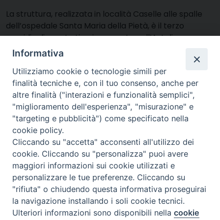
La struttura, realizzata in località Caselle alle spalle
dell’ospedale Santa Maria della Pietà, è il terzo
presidio di questo tipo inaugurato nell’Ast di
Macerata. Investimento da oltre 2 milioni di euro con
Informativa
fondi PNRR. Già attivi alcuni ambulatori specialistici e il
Utilizziamo cookie o tecnologie simili per
Punto Unico di Accesso. Camerino rafforza la propria
finalità tecniche e, con il tuo consenso, anche per
rete di assistenza sanitaria territoriale con […]
altre finalità ("interazioni e funzionalità semplici",
10 Luglio 2026
"miglioramento dell'esperienza", "misurazione" e
Radio Nuova Macerata premiata
"targeting e pubblicità") come specificato nella
cookie policy.
a Roma per i suoi 50 anni di
Cliccando su "accetta" acconsenti all'utilizzo dei
attività – VIDEO
cookie. Cliccando su "personalizza" puoi avere
maggiori informazioni sui cookie utilizzati e
Riconoscimento di Aeranti-Corallo
personalizzare le tue preferenze. Cliccando su
"rifiuta" o chiudendo questa informativa proseguirai
durante il RadioTv Forum 2026.
la navigazione installando i soli cookie tecnici.
L'emittente è l'unica radio che
Ulteriori informazioni sono disponibili nella
cookie
Preferenze Cookie