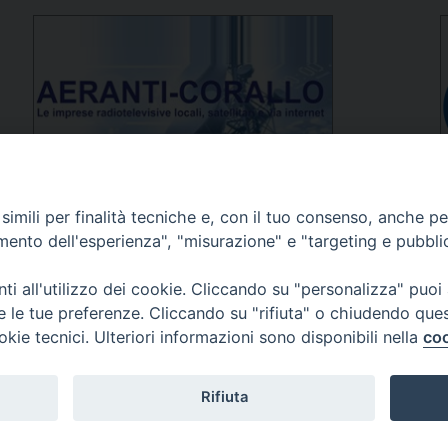
imili per finalità tecniche e, con il tuo consenso, anche per 
amento dell'esperienza", "misurazione" e "targeting e pubbli
lli, 4 – Macerata (MC)
e Trib. di Macerata: N. 268 del 6/101986
i all'utilizzo dei cookie. Cliccando su "personalizza" puoi
esponsabile: Piero Chinellato
re le tue preferenze. Cliccando su "rifiuta" o chiudendo que
cati:
redazione@emmetv.it
edazione: 0733231567
okie tecnici. Ulteriori informazioni sono disponibili nella
coo
3314121971
Rifiuta
© 2