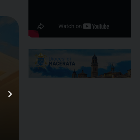
EMMAUS
20 Aprile 2026
Marche, aperto l’ann
ecclesiastico – VIDE
È stato inaugurato nelle Marche il nuovo anno giud