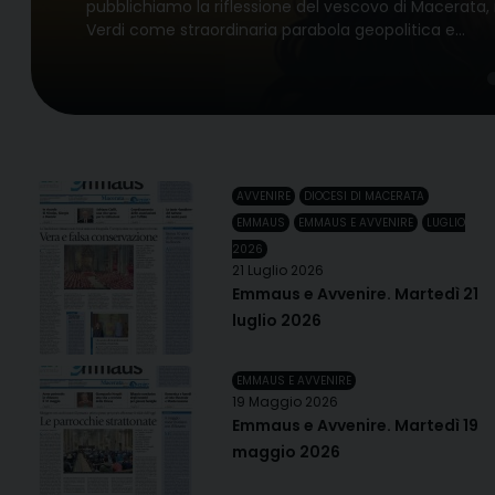
pubblichiamo la riflessione del vescovo di Macerata,
Verdi come straordinaria parabola geopolitica e…
AVVENIRE
DIOCESI DI MACERATA
EMMAUS
EMMAUS E AVVENIRE
LUGLIO
2026
21 Luglio 2026
Emmaus e Avvenire. Martedì 21
luglio 2026
EMMAUS E AVVENIRE
19 Maggio 2026
Emmaus e Avvenire. Martedì 19
maggio 2026