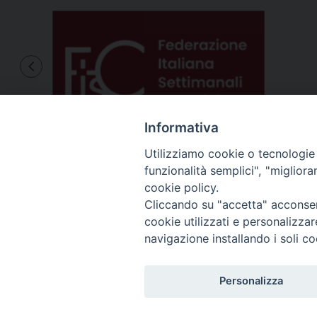
Informativa
Utilizziamo cookie o tecnologie s
funzionalità semplici", "miglior
Via Cincine
cookie policy.
Registrazion
Cliccando su "accetta" acconsent
Direttore R
cookie utilizzati e personalizza
Per comuni
Telefono R
navigazione installando i soli co
Whatsapp: 
Personalizza