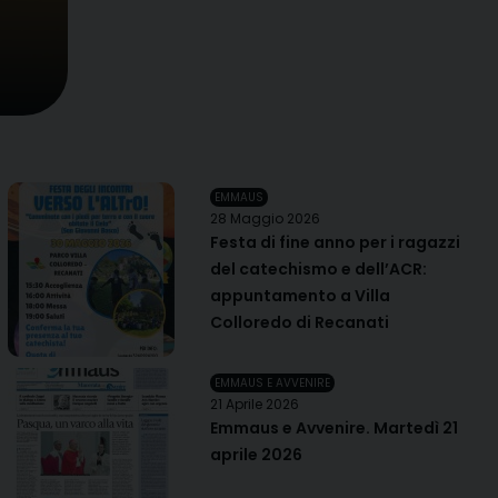
forma solenne dopo gli anni segnati dalla pandemia
Teologico Marchigiano,…
EMMAUS
28 Maggio 2026
Festa di fine anno per i ragazzi
del catechismo e dell’ACR:
appuntamento a Villa
Colloredo di Recanati
EMMAUS E AVVENIRE
21 Aprile 2026
Emmaus e Avvenire. Martedì 21
aprile 2026