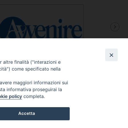
altre finalità ("interazioni e
cità") come specificato nella
 avere maggiori informazioni sui
sta informativa proseguirai la
kie policy
completa.
Accetta
025 MarcheMedia s.c. – Via Cincinelli 4 – 62100 Macerata
Partita IVA: 01337550436 |
Informativa sulla Privacy
Preferenze Cookie