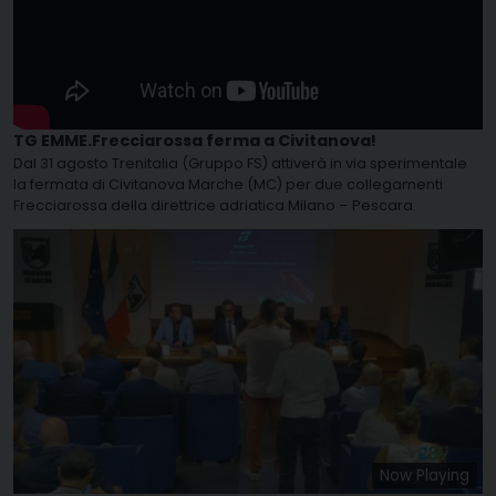
TG EMME.Frecciarossa ferma a Civitanova!
Dal 31 agosto Trenitalia (Gruppo FS) attiverà in via sperimentale
la fermata di Civitanova Marche (MC) per due collegamenti
Frecciarossa della direttrice adriatica Milano – Pescara.
Now Playing