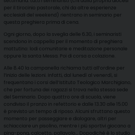
settimana: tutti i seminaristi (chi dalla propria diocesi
per il tirocinio pastorale, chi da altre esperienze
ecclesiali del weekend) rientrano in seminario per
questa preghiera prima di cena.
Ogni giorno, dopo la sveglia delle 6.30, i seminaristi
scendono in cappella per il momento di preghiera
mattutino: lodi comunitarie e meditazione personale
oppure la santa Messa. Poi di corsa a colazione.
Alle 8.40 la campanella richiama tutti all’ordine per
l’inizio delle lezioni. Infatti, dal lunedì al venerdì, si
frequentano i corsi dell’Istituto Teologico Marchigiano,
che per fortuna dei ragazzi si trova nella stessa sede
del Seminario. Dopo quattro ore di scuola, viene
condiviso il pranzo in refettorio e dalle 13.30 alle 15.00
è previsto un tempo di riposo. Alcuni sfruttano questo
momento per passeggiare e dialogare, altri per
schiacciare un pisolino, mentre i più sportivi giocano a
ping-pong, calcetto, pallavolo… Dopodiché è lo studio