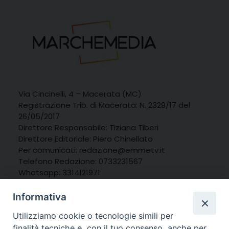
Via Cincinelli, 4 – Macerata (MC)
Registrazione Trib. di Macerata: N. 2329/17 del
26/05/2017
Direttore Responsabile: Tiziana Tiberi
Direttore Editoriale: Piero Chinellato
Per comunicati: redazione@emmetv.it
Telefono Redazione: 0733231567
Whatsapp: 3314121971
Informativa
Utilizziamo cookie o tecnologie simili per
finalità tecniche e, con il tuo consenso, anche per