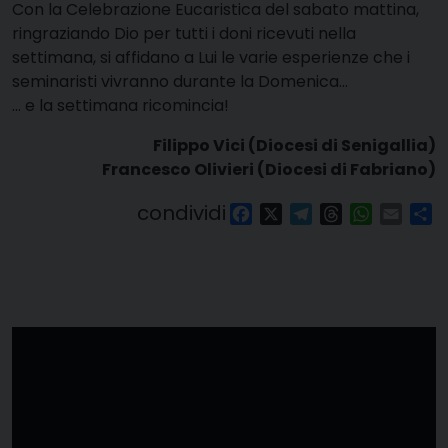
Con la Celebrazione Eucaristica del sabato mattina,
ringraziando Dio per tutti i doni ricevuti nella
settimana, si affidano a Lui le varie esperienze che i
seminaristi vivranno durante la Domenica…
… e la settimana ricomincia!
Filippo Vici (Diocesi di Senigallia)
Francesco Olivieri (Diocesi di Fabriano)
condividi
Facebook
X
Telegram
Threads
WhatsAp
Email
Co