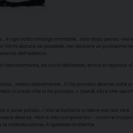
… e ogni volta rimango immobile… solo dopo penso: «Avre
er farmi aiutare, se possibile, nel risolvere un problema t
petenze dell’addetto…
e faticosamente, ad occhi abbassati, arriva la risposta: 
zzino… Insisto debolmente… Ci ho provato diverse volte a 
«Non ci credo che ci ha provato…». Quindi, oltre che vecch
to o avrei potuto…» Vorrei buttarla a ridere ma non mi è
e essere diverse: «Non è mia competenza – occorre troppo
 la maleducazione, in qualsiasi ambiente.