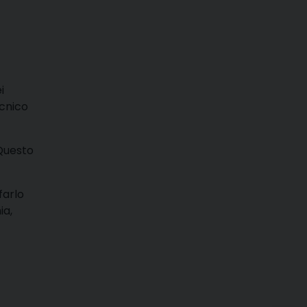
i
ecnico
«Questo
farlo
ia,