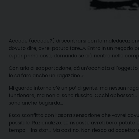
A
ccade (accade?) di scontrarsi con la maleducazione
dovuto dire, avrei potuto fare…». Entro in un negozio p
e, per prima cosa, domando se ciò rientra nelle com
Con aria di sopportazione, dà un’occhiata all’oggetto 
lo sa fare anche un ragazzino ».
Mi guardo intorno c’è un po’ di gente, ma nessun raga
funzionare, ma non ci sono riuscita. Occhi abbassati… 
sono anche bugiarda…
Esco sconfitta con l’aspra sensazione che «avrei dovu
possibile. Razionalizzo. Le risposte avrebbero potut
tempo – insista»… Ma così no. Non riesco ad accettare