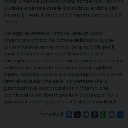
nome. E mentre scrivo scorrono nomi e volti, l’italiana
studiosa le tunisine sorelle il musicista… e altri e altri
ancora. E li vedo in terra colpiti mentre dentro sale la
rabbia…
Poi leggo la lettera di Antoine Leiris, un uomo
innamorato privato dell’amore della sua vita, che
scrive «Voi siete anime morte. Se questo Dio per il
quale ciecamente uccidete ci ha fatto a sua
immagine ogni pallottola di mia moglie sarà stata una
ferita nel suo cuore. Perciò non vi farò il regalo di
odiarvi. Sarebbe cedere alla stessa ignoranza che ha
fatto di voi quello che siete. Voi vorreste che io
guardassi i miei concittadini con diffidenza, che
sacrificassi la mia libertà per la mia sicurezza. Ma la
vostra è una battaglia persa…». E si spalanca il cielo…
condividi
Facebook
X
Telegram
Threads
WhatsAp
Email
Co