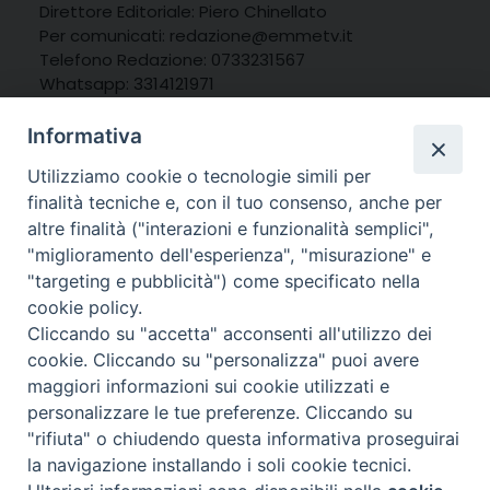
Direttore Editoriale: Piero Chinellato
Per comunicati: redazione@emmetv.it
Telefono Redazione: 0733231567
Whatsapp: 3314121971
Informativa
Utilizziamo cookie o tecnologie simili per
finalità tecniche e, con il tuo consenso, anche per
altre finalità ("interazioni e funzionalità semplici",
"miglioramento dell'esperienza", "misurazione" e
"targeting e pubblicità") come specificato nella
cookie policy.
Cliccando su "accetta" acconsenti all'utilizzo dei
cookie. Cliccando su "personalizza" puoi avere
maggiori informazioni sui cookie utilizzati e
personalizzare le tue preferenze. Cliccando su
© 2025 MarcheMedia s.c. – Via Cincinelli 4 – 62100
"rifiuta" o chiudendo questa informativa proseguirai
Macerata
la navigazione installando i soli cookie tecnici.
Partita IVA: 01337550436 |
Informativa sulla Privacy