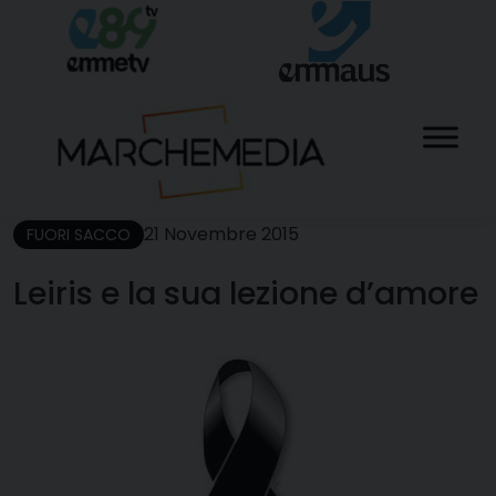
Skip
to
content
21 Novembre 2015
FUORI SACCO
Leiris e la sua lezione d’amore