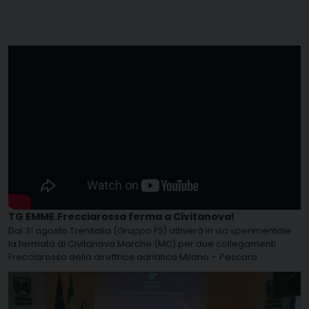
TG EMME.Frecciarossa ferma a Civitanova!
Dal 31 agosto Trenitalia (Gruppo FS) attiverà in via sperimentale
la fermata di Civitanova Marche (MC) per due collegamenti
Frecciarossa della direttrice adriatica Milano – Pescara.