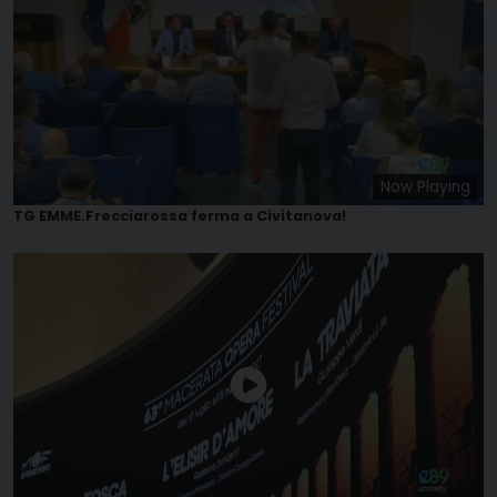
Now Playing
TG EMME.Frecciarossa ferma a Civitanova!