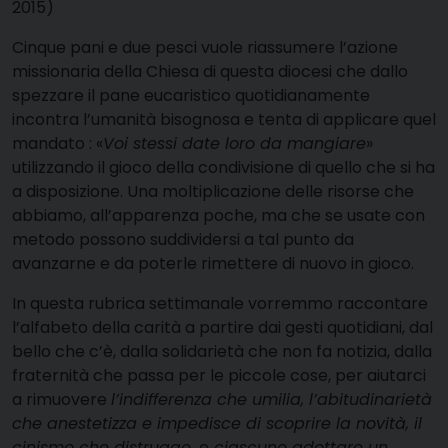
2015)
Cinque pani e due pesci vuole riassumere l’azione
missionaria della Chiesa di questa diocesi che dallo
spezzare il pane eucaristico quotidianamente
incontra l’umanità bisognosa e tenta di applicare quel
mandato : «
Voi stessi date loro da mangiare
»
utilizzando il gioco della condivisione di quello che si ha
a disposizione. Una moltiplicazione delle risorse che
abbiamo, all’apparenza poche, ma che se usate con
metodo possono suddividersi a tal punto da
avanzarne e da poterle rimettere di nuovo in gioco.
In questa rubrica settimanale vorremmo raccontare
l’alfabeto della carità a partire dai gesti quotidiani, dal
bello che c’è, dalla solidarietà che non fa notizia, dalla
fraternità che passa per le piccole cose, per aiutarci
a rimuovere
l’indifferenza che umilia, l’abitudinarietà
che anestetizza e impedisce di scoprire la novità, il
cinismo che distrugge,
e
ciascuno adottare un