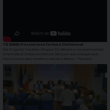
TG EMME.Frecciarossa ferma a Civitanova!
Dal 31 agosto Trenitalia (Gruppo FS) attiverà in via sperimentale
la fermata di Civitanova Marche (MC) per due collegamenti
Frecciarossa della direttrice adriatica Milano – Pescara.