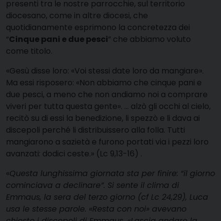
presenti tra le nostre parrocchie, sul territorio
diocesano, come in altre diocesi, che
quotidianamente esprimono la concretezza dei
“
Cinque pani e due pesci
” che abbiamo voluto
come titolo.
«Gesù disse loro: «Voi stessi date loro da mangiare».
Ma essi risposero: «Non abbiamo che cinque pani e
due pesci, a meno che non andiamo noi a comprare
viveri per tutta questa gente». … alzò gli occhi al cielo,
recitò su di essi la benedizione, li spezzò e li dava ai
discepoli perché li distribuissero alla folla. Tutti
mangiarono a sazietà e furono portati via i pezzi loro
avanzati: dodici ceste.» (Lc 9,13-16) .
«
Questa lunghissima giornata sta per finire: “il giorno
cominciava a declinare”. Si sente il clima di
Emmaus, la sera del terzo giorno (cf Lc 24,29), Luca
usa le stesse parole. «Resta con noi» avevano
chiesto i discepoli di Emmaus. «Lascia andare la