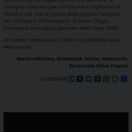
impegno concreto per contribuire a migliorare la
realtà in cui vive, a partire dalla propria famiglia,
dal vicinato o dall’ambiente di lavoro
(Papa
Francesco,
Messaggio giornata della Pace 2016
).
Sia questo l’augurio per il 2016, anno giubilare della
Misericordia.
Mario e Marina, Emanuele, Giulia, Giancarlo,
Emanuele, Elisa, Franco
condividi
Facebook
X
Telegram
Threads
WhatsAp
Email
Co