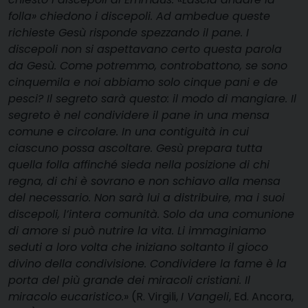
folla» chiedono i discepoli. Ad ambedue queste
richieste Gesù risponde spezzando il pane. I
discepoli non si aspettavano certo questa parola
da Gesù. Come potremmo, controbattono, se sono
cinquemila e noi abbiamo solo cinque pani e de
pesci? Il segreto sarà questo: il modo di mangiare. Il
segreto è nel condividere il pane in una mensa
comune e circolare. In una contiguità in cui
ciascuno possa ascoltare. Gesù prepara tutta
quella folla affinché sieda nella posizione di chi
regna, di chi è sovrano e non schiavo alla mensa
del necessario. Non sarà lui a distribuire, ma i suoi
discepoli, l’intera comunità. Solo da una comunione
di amore si può nutrire la vita. Li immaginiamo
seduti a loro volta che iniziano soltanto il gioco
divino della condivisione. Condividere la fame è la
porta del più grande dei miracoli cristiani. Il
miracolo eucaristico.
» (R. Virgili,
I Vangeli
, Ed. Ancora,