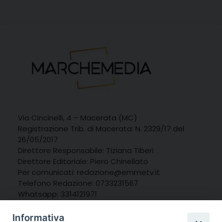
Via Cincinelli, 4 – Macerata (MC)
Registrazione Trib. di Macerata: N. 2329/17 del
26/05/2017
Direttore Responsabile: Tiziana Tiberi
Direttore Editoriale: Piero Chinellato
Per comunicati: redazione@emmetv.it
Telefono Redazione: 0733231567
Whatsapp: 3314121971
Informativa