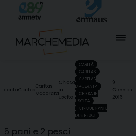
Skip
to
content
CARITÀ
CARITAS
CARITAS
Chiesa
9
Caritas
MACERATA
carità
Caritas
in
Gennaio
Macerata
CHIESA IN
uscita
2016
USCITA
CINQUE PANI E
DUE PESCI
5 pani e 2 pesci