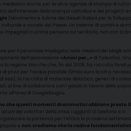
 mediatico anche per le altre agenzie di stampa di tutto i
ntro dell’interesse della stampa cattolica e dei progetti av
gis
(Movimento e Azione dei Gesuiti italiani per lo Svilupp
 culturale e sociale del Paese. Un insieme di uomini e donn
sono impegnati in prima persona sul territorio, non con la br
ne per il personale impiegato nelle missioni del Magis son
omponenti dell’associazione
«Amici per…»
di Tolentino. Gr
tta la regione Marche che, fin dal 2008, ha raccolto fondi p
e di pozzi per l’acqua potabile (9mila euro la cifra necessa
i essi), la raccolta di materiale didattico, generi di cons
ari, al fine di collaborare con i gesuiti in favore delle popo
orno all’area di Ouagadougou.
o che questi momenti drammatici abbiano presto f
cuni dei volontari della onlus raggiunti al telefono e in
organizzare la partenza per l’Africa la prossima settimana
o popolo e
non crediamo che la radice fondamentalis