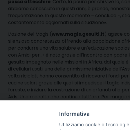
possa attecchire
. Certo, la paura per chi vive là, si
abbiamo conosciuto in questi anni, è grande, nonostant
frequentazione. In questo momento – conclude -, sti
costantemente aggiornati sulla situazione».
L’azione del Magis (
www.magis.gesuiti.it
) agisce co
silenziosa concretezza, offrendo alla popolazione afric
per condurre una vita salubre e un’educazione scolast
con Amici per…» è nata grazie all’incontro con padre
gesuita impegnato nelle missioni in Africa, dal quale è
di cellulari usati, una delle primissime iniziative dell’A
volta riciclati, hanno consentito di ricavare i fondi per
cucine solari, grazie alle quali si impedisce il taglio ind
foreste, e iniziare la costruzione di un orfanotrofio per
Aids. Una raccolta che continua tutt’ora. Per maggiori
contattare il sito
www.amiciper.wordpress.com
.
Informativa
Utilizziamo cookie o tecnologie s