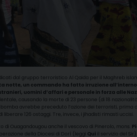
dicati dal gruppo terroristico Al Qaida per il Maghreb isla
a notte, un commando ha fatto irruzione all’interno
ranieri, uomini d’affari e personale in forza alle Naz
identale, causando la morte di 23 persone (di 18 nazionalit
tobomba avrebbe preceduto l’azione dei terroristi, prima 
 liberare 126 ostaggi. Tre, invece, i jihadisti rimasti uccisi.
rto di Ouagandougou anche il vescovo di Pinerolo, mons.
Pi
perazione della Diocesi di Dorì (leggi
Qui
il servizio del Sir)