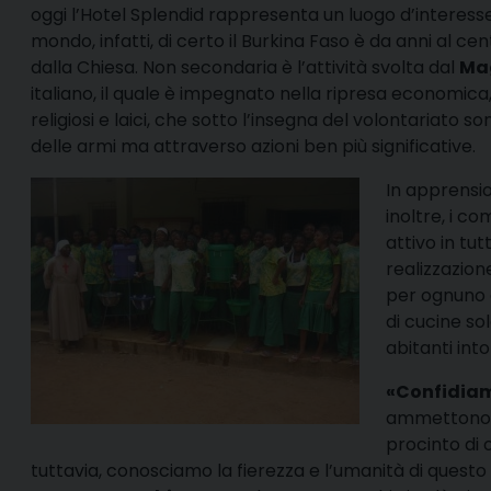
oggi l’Hotel Splendid rappresenta un luogo d’interesse
mondo, infatti, di certo il Burkina Faso è da anni al ce
dalla Chiesa. Non secondaria è l’attività svolta dal
Ma
italiano, il quale è impegnato nella ripresa economica,
religiosi e laici, che sotto l’insegna del volontariato 
delle armi ma attraverso azioni ben più significative.
In apprensio
inoltre, i c
attivo in tu
realizzazion
per ognuno d
di cucine sol
abitanti int
«Confidiam
ammettono al
procinto di 
tuttavia, conosciamo la fierezza e l’umanità di quest