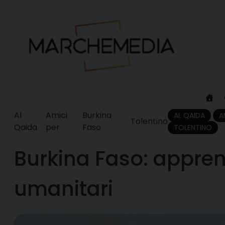
Skip
to
content
Al
Amici
Burkina
AL QAIDA
A
Tolentino
Qaida
per
Faso
TOLENTINO
Burkina Faso: apprens
umanitari