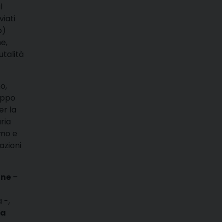
l
viati
o)
e,
utalità
o,
uppo
er la
ria
umo e
lazioni
ine
–
 -,
ta