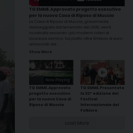
TG EMME.Approvato progetto esecutivo
per la nuova Casa di Riposo di Muccia
La Casa di Riposo di Muccia, gravemente
danneggiata dal terremoto del 2016, verrà
ricostruita secondo i più moderni criteri di
sicurezza sismica. Sul piatto oltre 5milioni di euro
annunciati dal
...
Show More
Now Playing
TG EMME.Approvato
TG EMME.Presentata
progetto esecutivo
la 32° edizione del
per la nuova Casa di
Festival
Riposo di Muccia
Internazionale del
Folklore.
Load More