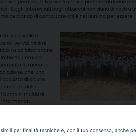
ano essi operatori, religiosi o le stesse persone africane ch
e i luoghi interessati dagli attacchi non siano di nostra u
amo cercando di contattare chi è nel Burkina per essere
n la sua usuale e
ana i servizi minimi
ica. La collaborazione
 Umberto Libralato,
 scaturita la raccolta
ssociazione, che, una
 l’acquisto di alcune
iscriminato delle
 i bambini malati di
 informazioni
condividi
Facebook
X
Telegra
Thre
W
imili per finalità tecniche e, con il tuo consenso, anche per 