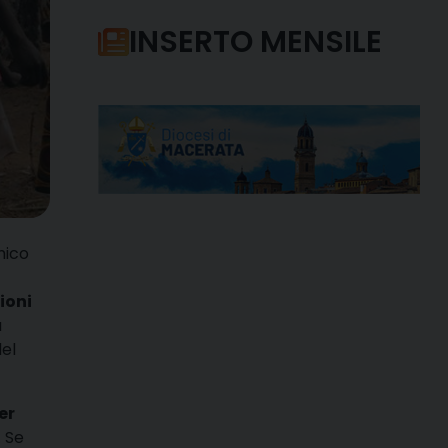
INSERTO MENSILE
mico
ioni
à
del
er
. Se