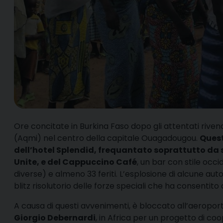
O
re concitate in Burkina Faso dopo gli attentati riven
(Aqmi) nel centro della capitale Ouagadougou.
Quest
dell’hotel Splendid, frequantato soprattutto da st
Unite, e del Cappuccino Café
, un bar con stile occ
diverse) e almeno 33 feriti. L’esplosione di alcune au
blitz risolutorio delle forze speciali che ha consentito di
A causa di questi avvenimenti, è bloccato all’aeropo
Giorgio Debernardi
, in Africa per un progetto di coo