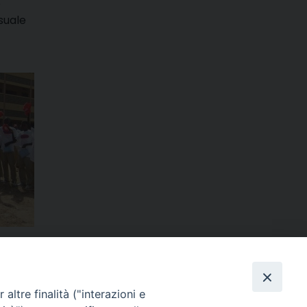
e
suale
m
ads
hatsApp
Email
Condividi
altre finalità ("interazioni e