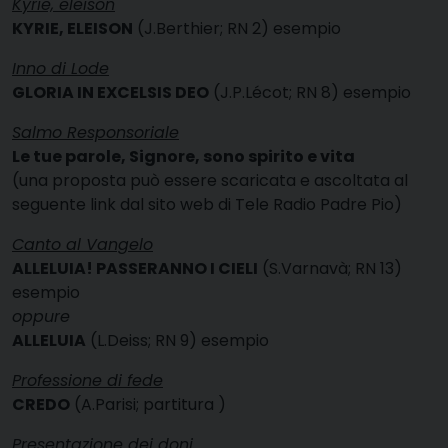
Kyrie, eleison
KYRIE, ELEISON
(J.Berthier; RN 2)
esempio
Inno di Lode
GLORIA IN EXCELSIS DEO
(J.P.Lécot; RN 8)
esempio
Salmo Responsoriale
Le tue parole, Signore, sono spirito e vita
(una proposta può essere
scaricata
e
ascoltata
al
seguente link dal sito web di Tele Radio Padre Pio)
Canto al Vangelo
ALLELUIA! PASSERANNO I CIELI
(S.Varnavà; RN 13)
esempio
oppure
ALLELUIA
(L.Deiss; RN 9)
esempio
Professione di fede
CREDO
(A.Parisi;
partitura
)
Presentazione dei doni