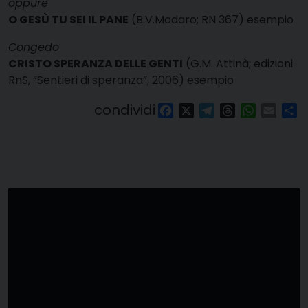
oppure
O GESÙ TU SEI IL PANE
(B.V.Modaro; RN 367)
esempio
Congedo
CRISTO SPERANZA DELLE GENTI
(G.M. Attinà; edizioni
RnS, “Sentieri di speranza”, 2006)
esempio
condividi
Facebook
X
Telegram
Threads
WhatsAp
Email
Co