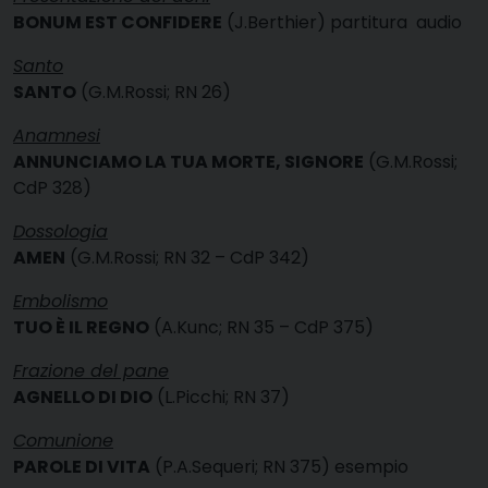
BONUM EST CONFIDERE
(J.Berthier)
partitura
audio
Santo
SANTO
(G.M.Rossi; RN 26)
Anamnesi
ANNUNCIAMO LA TUA MORTE, SIGNORE
(G.M.Rossi;
CdP 328)
Dossologia
AMEN
(G.M.Rossi; RN 32 – CdP 342)
Embolismo
TUO È IL REGNO
(A.Kunc; RN 35 – CdP 375)
Frazione del pane
AGNELLO DI DIO
(L.Picchi; RN 37)
Comunione
PAROLE DI VITA
(P.A.Sequeri; RN 375)
esempio