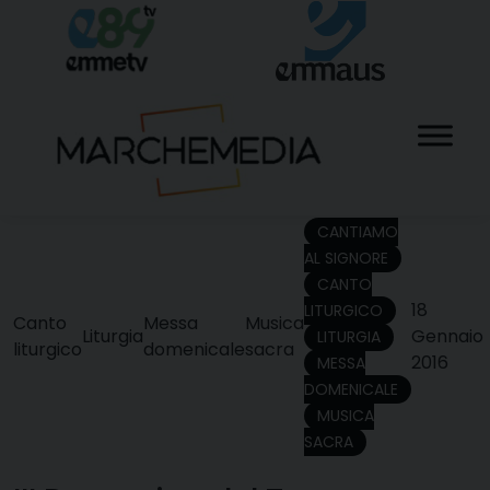
Skip
to
content
CANTIAMO
AL SIGNORE
CANTO
18
LITURGICO
Canto
Messa
Musica
Liturgia
Gennaio
LITURGIA
liturgico
domenicale
sacra
2016
MESSA
DOMENICALE
MUSICA
SACRA