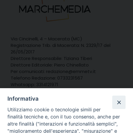
Via Cincinelli, 4 – Macerata (MC)
Registrazione Trib. di Macerata: N. 2329/17 del
26/05/2017
Direttore Responsabile: Tiziana Tiberi
Direttore Editoriale: Piero Chinellato
Per comunicati: redazione@emmetv.it
Telefono Redazione: 0733231567
Whatsapp: 3314121971
Informativa
Utilizziamo cookie o tecnologie simili per
finalità tecniche e, con il tuo consenso, anche per
altre finalità ("interazioni e funzionalità semplici",
"miglioramento dell'esperienza", "misurazione" e