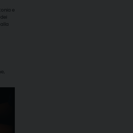
tonia e
 dei
alla
he,