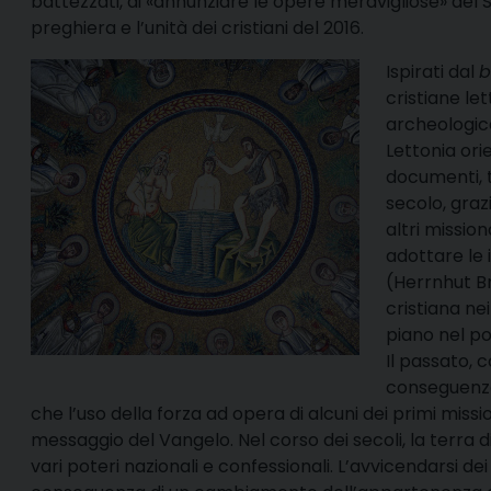
battezzati, di «annunziare le opere meravigliose» del 
preghiera e l’unità dei cristiani del 2016.
Ispirati dal
b
cristiane le
archeologica
Lettonia ori
documenti, tu
secolo, graz
altri mission
adottare le 
(Herrnhut B
cristiana ne
piano nel po
Il passato, c
conseguenze v
che l’uso della forza ad opera di alcuni dei primi miss
messaggio del Vangelo. Nel corso dei secoli, la terra di 
vari poteri nazionali e confessionali. L’avvicendarsi dei