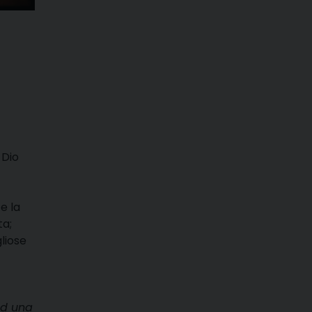
 Dio
 e la
ta;
gliose
ad una