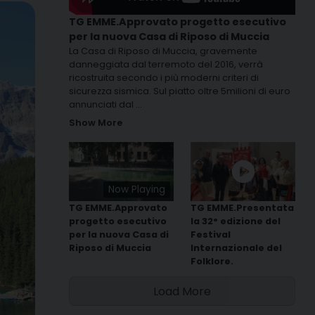
TG EMME.Approvato progetto esecutivo
per la nuova Casa di Riposo di Muccia
La Casa di Riposo di Muccia, gravemente
danneggiata dal terremoto del 2016, verrà
ricostruita secondo i più moderni criteri di
sicurezza sismica. Sul piatto oltre 5milioni di euro
annunciati dal
...
Show More
Now Playing
TG EMME.Approvato
TG EMME.Presentata
progetto esecutivo
la 32° edizione del
per la nuova Casa di
Festival
Riposo di Muccia
Internazionale del
Folklore.
Load More