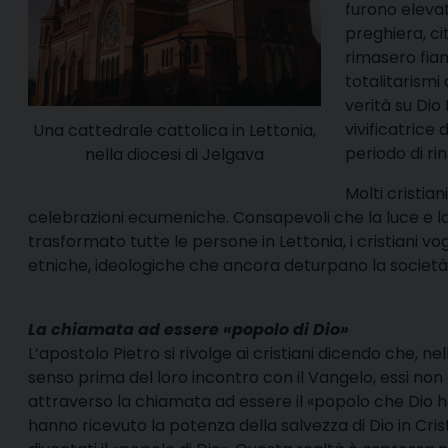
furono elevate
preghiera, ci
rimasero fian
totalitarismi
verità su Dio
vivificatrice
Una cattedrale cattolica in Lettonia,
periodo di r
nella diocesi di Jelgava
Molti cristia
celebrazioni ecumeniche. Consapevoli che la luce e l
trasformato tutte le persone in Lettonia, i cristiani vo
etniche, ideologiche che ancora deturpano la società
La chiamata ad essere «popolo di Dio»
L’apostolo Pietro si rivolge ai cristiani dicendo che, nel
senso prima del loro incontro con il Vangelo, essi non
attraverso la chiamata ad essere il «popolo che Dio h
hanno ricevuto la potenza della salvezza di Dio in Cri