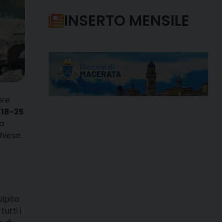
INSERTO MENSILE
ere
(18-25
la
hiese
.
ulpito
utti i