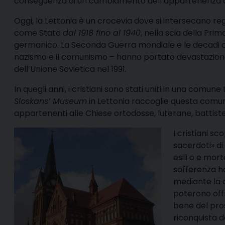
conseguenza di un cambiamento dell’appartenenza c
Oggi, la Lettonia è un crocevia dove si intersecano reg
come Stato
dal 1918 fino al 1940
, nella scia della Pr
germanico. La Seconda Guerra mondiale e le decadi che
nazismo e il comunismo – hanno portato devastazione a
dell’Unione Sovietica nel 1991.
In quegli anni, i cristiani sono stati uniti in una comun
Sloskans’ Museum
in Lettonia raccoglie questa comun
appartenenti alle Chiese ortodosse, luterane, battiste
I cristiani s
sacerdoti» di
esili o e mor
sofferenza ha
mediante la q
poterono offr
bene del pro
riconquista d