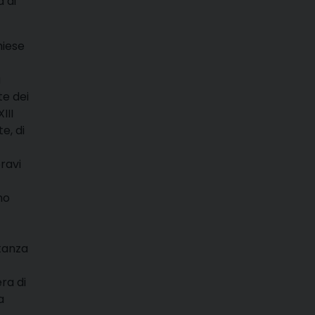
 di
hiese
a
te dei
III
e, di
oravi
mo
stanza
era di
a