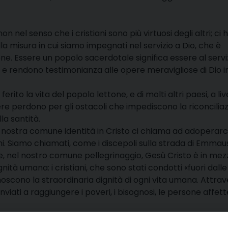
on nel senso che i cristiani sono più virtuosi degli altri; ci 
a misura in cui siamo impegnati nel servizio a Dio, che è
ne. Essere un popolo sacerdotale significa essere al servi
 e rendono testimonianza alle opere meravigliose di Dio i
ferito la vita del popolo lettone, e di molti altri paesi, a liv
dere perdono per gli ostacoli che impediscono la riconcilia
la santità.
la nostra comune identità in Cristo ci chiama ad adoperarc
ni. Siamo chiamati, come i discepoli sulla strada di Emmaus
e, nel nostro comune pellegrinaggio, Gesù Cristo è in mez
à umana: i cristiani, che sono stati condotti «fuori dalle
oscono la straordinaria dignità di ogni vita umana. Attra
inviati a raggiungere i poveri, i bisognosi, le persone affet
stiani, di che cosa dovremmo chiedere perdono?