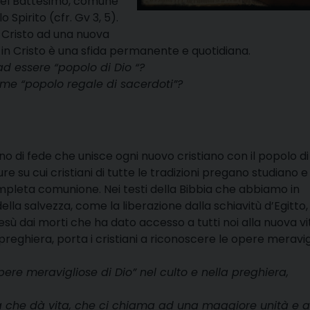
 nel Battesimo, comune
o Spirito (cfr. Gv 3, 5).
 Cristo ad una nuova
à in Cristo è una sfida permanente e quotidiana.
essere “popolo di Dio “?
me “popolo regale di sacerdoti”?
di fede che unisce ogni nuovo cristiano con il popolo di
re su cui cristiani di tutte le tradizioni pregano studiano e
ompleta comunione. Nei testi della Bibbia che abbiamo in
della salvezza, come la liberazione dalla schiavitù d’Egitto,
sù dai morti che ha dato accesso a tutti noi alla nuova vi
i preghiera, porta i cristiani a riconoscere le opere meravi
re meravigliose di Dio” nel culto e nella preghiera,
la che dà vita, che ci chiama ad una maggiore unità e 