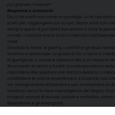
più grande missione?
Responso e Annuncio
Dio ci ha scelti non come un privilegio: ci ha resi santi n
scelti per raggiungere uno scopo. Siamo santi solo nell
sempre quello di portare il suo amore a tutte le perso
mondo. I cristiani vivono la loro chiamata battesimale
modi.
Sanando le ferite: le guerre, i conflitti e gli abusi hanno 
emotivo e relazionale. La grazia di Dio ci aiuta a chie
la guarigione, a ricevere misericordia, e a crescere nel
Ricercando la verità e l’unità: la consapevolezza del
rispondere alle questioni che ancora dividono i cristia
condividere le nostre esperienze e a scoprire così ch
noi. Impegnandosi attivamente per promuovere la dignit
tenebre» verso la «luce meravigliosa» del Regno, ricon
progetti comuni di servizio sociale e caritativo, siamo 
dipendenze e gli emarginati.
Considerando il nostro impegno per l’unità dei cri