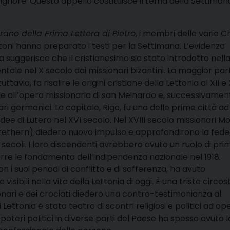
Signore. Questo appello costituisce il tema della Settimana
rano della Prima Lettera di Pietro
, i membri delle varie C
ttoni hanno preparato i testi per la Settimana. L’evidenza
 suggerisce che il cristianesimo sia stato introdotto nell
entale nel X secolo dai missionari bizantini. La maggior par
ttavia, fa risalire le origini cristiane della Lettonia al XII e X
ie all’opera missionaria di san Meinardo e, successivament
ari germanici. La capitale, Riga, fu una delle prime città ad
idee di Lutero nel XVI secolo. Nel XVIII secolo missionari M
rethern) diedero nuovo impulso e approfondirono la fede
i secoli. I loro discendenti avrebbero avuto un ruolo di pri
rre le fondamenta dell’indipendenza nazionale nel 1918.
on i suoi periodi di conflitto e di sofferenza, ha avuto
isibili nella vita della Lettonia di oggi. È una triste circo
ionari e dei crociati diedero una contro-testimonianza al
Lettonia è stata teatro di scontri religiosi e politici ad op
 poteri politici in diverse parti del Paese ha spesso avuto l