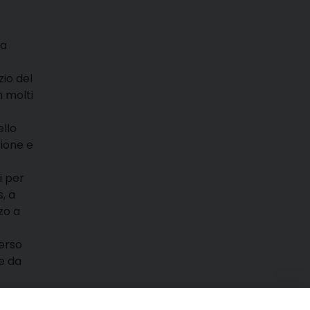
ha
zio del
n molti
ello
zione e
i per
, a
zo a
verso
te da