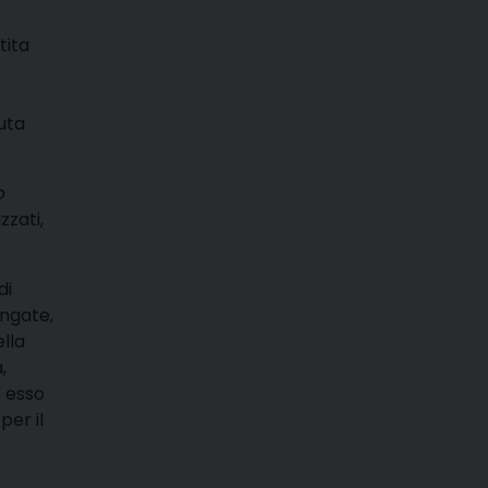
tita
uta
p
zzati,
di
ungate,
ella
,
n esso
per il