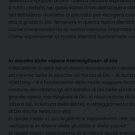
diventati il «popolo di Dio». Questa realtà è espressa
a tutti i cristiani, nel quale siamo rinati dall’acqua e dall
Nel Battesimo moriamo al peccato per risorgere con
vita di grazia in Dio. Rimanere in questa nuova identit
Come comprendiamo la nostra comune chiamata ad 
Come esprimiamo la nostra identità battesimale co
In ascolto delle «opere meravigliose» di Dio
Il Battesimo ci apre ad un nuovo emozionante cammino 
attraverso tutte le epoche. La Parola di Dio – le Scrittu
riflettono – è il fondamento della reale, seppure inc
comune, ascoltiamo gli atti salvifici di Dio nella storia 
grande opera meravigliosa di Dio: la resurrezione di Ge
oltre a ciò, la lettura della Bibbia, in atteggiamento d
di Dio anche nella loro vita.
In quale modo ci accorgiamo e rispondiamo alle “ope
nell’azione in favore della giustizia e della pace?
In quale modo valorizziamo la Scrittura quale paro