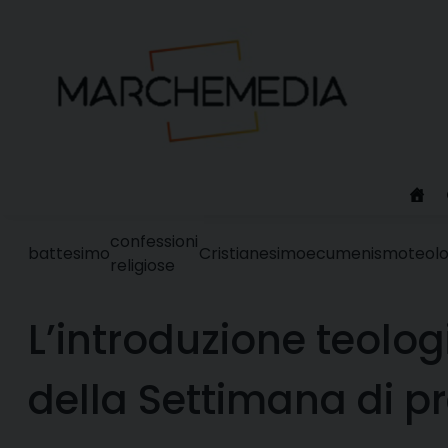
Skip
to
content
confessioni
battesimo
Cristianesimo
ecumenismo
teolo
religiose
L’introduzione teolo
della Settimana di p