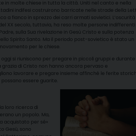
 in molte chiese in tutta la città. Uniti nel canto e nella
ttadini indifesi costruirono barricate nelle strade della Let
co a fianco in sprezzo dei carri armati sovietici. L’oscurità
 del XX secolo, tuttavia, ha reso molte persone indifferenti 
 Padre, sulla Sua rivelazione in Gesù Cristo e sulla potenza
 dello Spirito Santo. Ma il periodo post-sovietico è stato un
innovamento per le chiese.
ni oggi si riuniscono per pregare in piccoli gruppi e durante
a grazia di Cristo non hanno ancora pervaso e
gliono lavorare e pregare insieme affinché le ferite storic
 possano essere guarite.
la loro ricerca di
 erano un popolo. Ma,
a acquistato per sé»
sto Gesù, sono