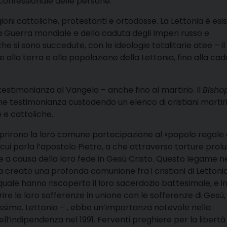
onfessionale delle persone.
ioni cattoliche, protestanti e ortodosse. La Lettonia è esis
ima Guerra mondiale e della caduta degli Imperi russo e
 si sono succedute, con le ideologie totalitarie atee – il
lla terra e alla popolazione della Lettonia, fino alla cad
e testimonianza al Vangelo – anche fino al martirio. Il
Bisho
e testimonianza custodendo un elenco di cristiani martiri
 e cattoliche.
coprirono la loro comune partecipazione al «popolo regale 
 cui parla l’apostolo Pietro, a che attraverso torture prol
te a causa della loro fede in Gesù Cristo. Questo legame n
 creato una profonda comunione fra i cristiani di Lettonia
uale hanno riscoperto il loro sacerdozio battesimale, e i
ire le loro sofferenze in unione con le sofferenze di Gesù, 
ssimo. Lettonia – , ebbe un’importanza notevole nella
ell’indipendenza nel 1991. Ferventi preghiere per la libertà