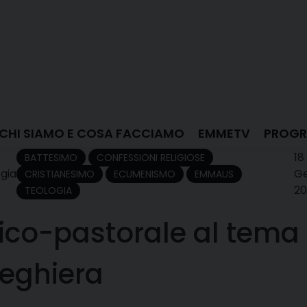
CHI SIAMO E COSA FACCIAMO
EMMETV
PROGR
18
BATTESIMO
CONFESSIONI RELIGIOSE
gia
Ge
CRISTIANESIMO
ECUMENISMO
EMMAUS
20
TEOLOGIA
gico-pastorale al tema
reghiera