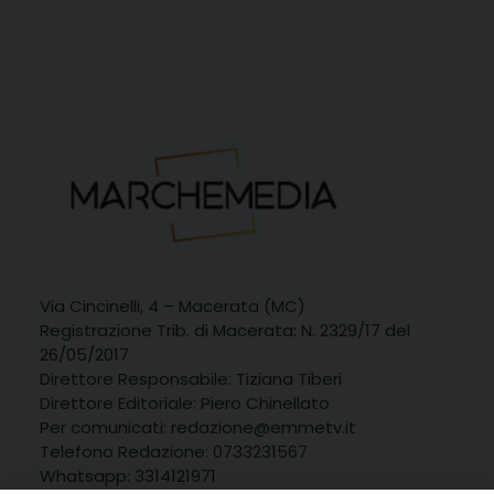
Via Cincinelli, 4 – Macerata (MC)
Registrazione Trib. di Macerata: N. 2329/17 del
26/05/2017
Direttore Responsabile: Tiziana Tiberi
Direttore Editoriale: Piero Chinellato
Per comunicati: redazione@emmetv.it
Telefono Redazione: 0733231567
Whatsapp: 3314121971