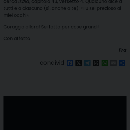
cerca
Isaia
, capitolo 43, versetto 4. Qualcuno dice a
tutti e a ciascuno (sì, anche a te): «Tu sei prezioso ai
miei occhi».
Coraggio allora! Sei fatta per cose grandi!
Con affetto
Fra
condividi
Facebook
X
Telegram
Threads
WhatsAp
Email
Co