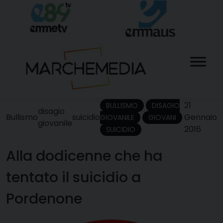
Skip
to
content
21
BULLISMO
DISAGIO
disagio
Bullismo
suicidio
Gennaio
GIOVANILE
GIOVANI
giovanile
2016
SUICIDIO
Alla dodicenne che ha
tentato il suicidio a
Pordenone