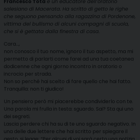
Francesco Tota
è un educatore dell’oratorio
salesiano di Macerata. Ha scritto di getto le righe
che seguono pensando alla ragazzina di Pordenone,
vittima del bullismo di alcuni compagni di scuola,
che si è gettata dalla finestra di casa.
Cara…,
non conosco il tuo nome, ignoro il tuo aspetto, ma mi
permetto di parlarti come farei ad una tua coetanea
dodicenne che ogni giorno incontro in oratorio o
incrocio per strada.
Non so perché hai scelto di fare quello che hai fatto.
Tranquilla: non ti giudico!
Un pensiero però mi piacerebbe condividerlo con te.
Una parola mi frulla in testa: sguardo. Sai? Sta qui uno
dei segreti.
Lascia perdere chi ha su di te uno sguardo negativo. In
una delle due lettere che hai scritto per spiegare il
gesto, si legge: “Per alcuni di voi sarà certo una notizia