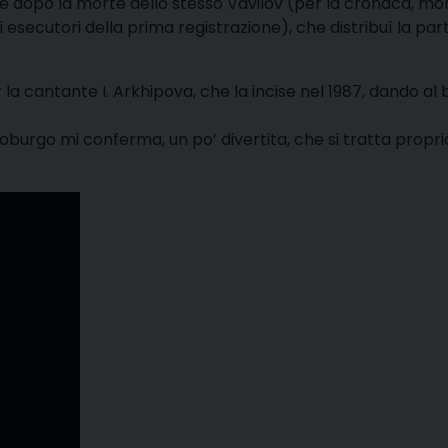
sale dopo la morte dello stesso Vavilov (per la cronaca, mor
esecutori della prima registrazione), che distribuì la part
r la cantante I. Arkhipova, che la incise nel 1987, dando al
roburgo mi conferma, un po’ divertita, che si tratta propri