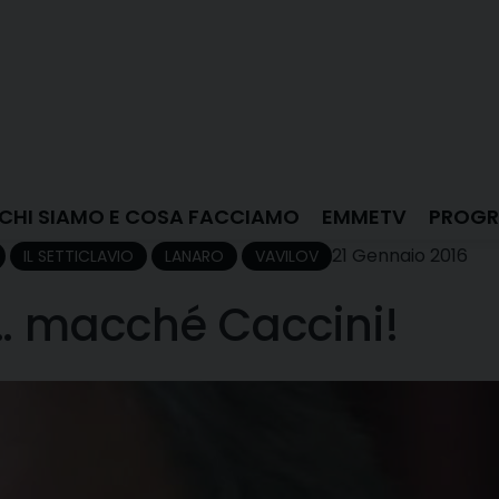
CHI SIAMO E COSA FACCIAMO
EMMETV
PROGR
21 Gennaio 2016
IL SETTICLAVIO
LANARO
VAVILOV
i… macché Caccini!