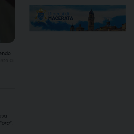
nendo
nte di
esa
l‘ora
”,