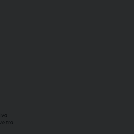
tiva
ove
tra