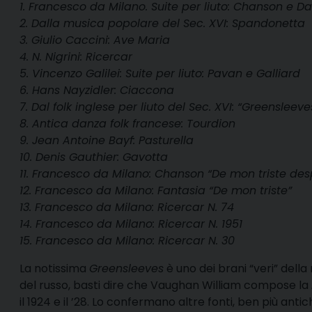
1. Francesco da Milano. Suite per liuto: Chanson e D
2. Dalla musica popolare del Sec. XVI: Spandonetta
3. Giulio Caccini: Ave Maria
4. N. Nigrini: Ricercar
5. Vincenzo Galilei: Suite per liuto: Pavan e Galliard
6. Hans Nayzidler: Ciaccona
7. Dal folk inglese per liuto del Sec. XVI: “Greensleeve
8. Antica danza folk francese: Tourdion
9. Jean Antoine Bayf: Pasturella
10. Denis Gauthier: Gavotta
11. Francesco da Milano: Chanson “De mon triste desp
12. Francesco da Milano: Fantasia “De mon triste”
13. Francesco da Milano: Ricercar N. 74
14. Francesco da Milano: Ricercar N. 1951
15. Francesco da Milano: Ricercar N. 30
La notissima
Greensleeves
è uno dei brani “veri” dell
del russo, basti dire che Vaughan William compose la
il 1924 e il ’28. Lo confermano altre fonti, ben più antic