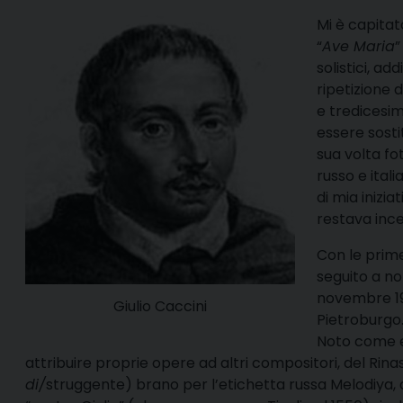
Mi è capitat
“
Ave Maria
”
solistici, ad
ripetizione 
e tredicesime
essere sosti
sua volta fo
russo e ital
di mia iniziat
restava ince
Con le prime
seguito a no
novembre 197
Giulio Caccini
Pietroburgo
Noto come e
attribuire proprie opere ad altri compositori, del Rin
di/
struggente) brano per l’etichetta russa Melodiya, a