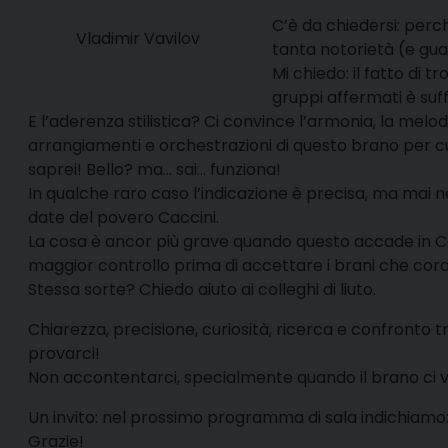
C’è da chiedersi: per
Vladimir Vavilov
tanta notorietà (e gua
Mi chiedo: il fatto di t
gruppi affermati è suff
E l’aderenza stilistica? Ci convince l’armonia, la melod
arrangiamenti e orchestrazioni di questo brano per cu
saprei! Bello? ma… sai… funziona!
In qualche raro caso l’indicazione è precisa, ma mai n
date del povero Caccini.
La cosa è ancor più grave quando questo accade in Co
maggior controllo prima di accettare i brani che coro
Stessa sorte? Chiedo aiuto ai colleghi di liuto.
Chiarezza, precisione, curiosità, ricerca e confronto tra
provarci!
Non accontentarci, specialmente quando il brano ci
Un invito: nel prossimo programma di sala indichiamo
Grazie!