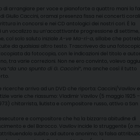
o di arrangiare per voce e pianoforte a quattro mani la 
 di Giulio Caccini, oramai presenza fissa nei concerti corali
dirittura in concorsi e nei CD antologici dei nostri cori. È la
di un vocalizzo su un’accattivante progressione di settime
, col solo saluto iniziale
A-ve Ma-ri-a
, sillabe che potre
tuite da qualsiasi altro testo. Trascrivevo da una fotocopia
tocopiata da fotocopia, con le indicazioni del titolo e auto
iano, tra varie correzioni. Non ne ero convinto, volevo agg
iva “
da uno spunto di G. Caccini
“, ma anche così il tutto
rto.
 ricerche arrivo ad un DVD che riporta: Caccini/Vavilov e
tizie varie che riassumo: Vladimir Vavilov (5 maggio 1925 –
3) chitarrista, liutista e compositore russo, attivo a San
.
secutore e compositore che ha la bizzarra abitudine di
ascimento e del Barocco. Vavilov incide lo struggente (o m
ttribuendolo subito ad autore anonimo; la falsa attribuzi