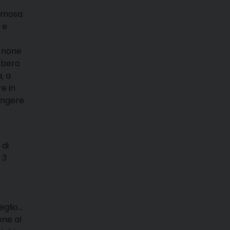
famosa
 e
, none
bbero
, a
re in
iungere
 di
 3
eglio…
one al