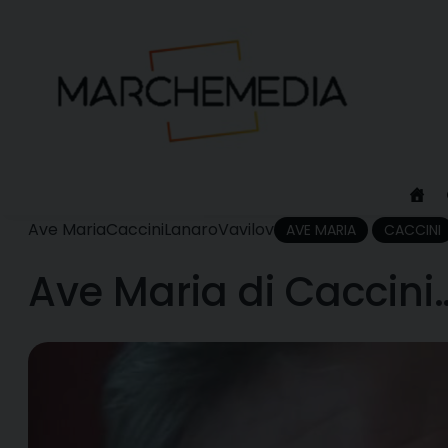
Skip
to
content
Ave Maria
Caccini
Lanaro
Vavilov
AVE MARIA
CACCINI
Ave Maria di Caccin