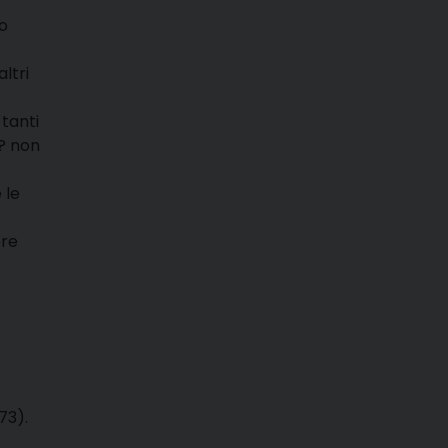
o
altri
 tanti
e? non
 le
ere
73).