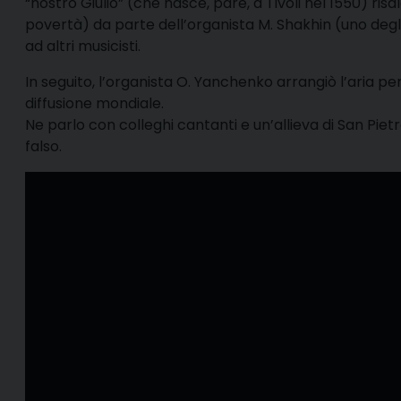
“nostro Giulio” (che nasce, pare, a Tivoli nel 1550) ri
povertà) da parte dell’organista M. Shakhin (uno degli 
ad altri musicisti.
In seguito, l’organista O. Yanchenko arrangiò l’aria pe
diffusione mondiale.
Ne parlo con colleghi cantanti e un’allieva di San Piet
falso.