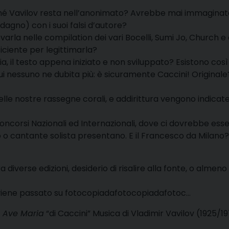
ché Vavilov resta nell’anonimato? Avrebbe mai immaginat
dagno) con i suoi falsi d’autore?
rovarla nelle compilation dei vari Bocelli, Sumi Jo, Church e 
iciente per legittimarla?
ia, il testo appena iniziato e non sviluppato? Esistono così
i nessuno ne dubita più: è sicuramente Caccini! Original
elle nostre rassegne corali, e addirittura vengono indicate
ncorsi Nazionali ed Internazionali, dove ci dovrebbe ess
 o cantante solista presentano. E il Francesco da Milano?
 diverse edizioni, desiderio di risalire alla fonte, o almeno
 viene passato su fotocopiadafotocopiadafotoc…
:
Ave Maria
“di Caccini” Musica di Vladimir Vavilov (1925/19