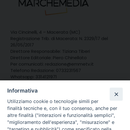
Via Cincinelli, 4 – Macerata (MC)
Registrazione Trib. di Macerata: N. 2329/17 del
26/05/2017
Direttore Responsabile: Tiziana Tiberi
Direttore Editoriale: Piero Chinellato
Per comunicati: redazione@emmetv.it
Telefono Redazione: 0733231567
Whatsapp: 3314121971
Informativa
Utilizziamo cookie o tecnologie simili per
finalità tecniche e, con il tuo consenso, anche per
altre finalità ("interazioni e funzionalità semplici",
"miglioramento dell'esperienza", "misurazione" e
"targeting e pubblicità") come specificato nella