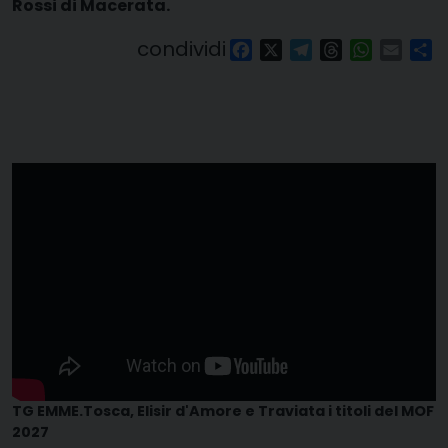
Rossi di Macerata.
condividi
Facebook
X
Telegram
Threads
WhatsAp
Email
Co
TG EMME.Tosca, Elisir d'Amore e Traviata i titoli del MOF
2027