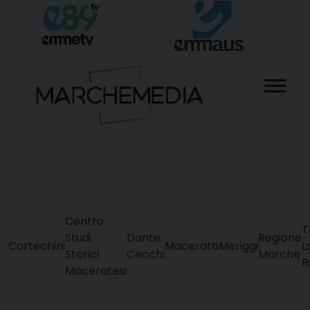
Skip
to
content
Centro
T
Studi
Dante
Regione
Cartechini
Macerata
Meriggi
L
Storici
Cecchi
Marche
R
Maceratesi