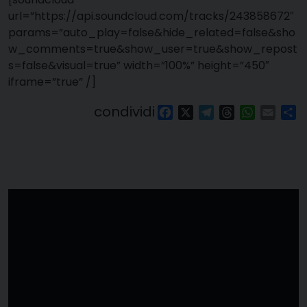
url=”https://api.soundcloud.com/tracks/243858672″
params=”auto_play=false&hide_related=false&sho
w_comments=true&show_user=true&show_repost
s=false&visual=true” width=”100%” height=”450″
iframe=”true” /]
condividi
Facebook
X
Telegram
Threads
WhatsAp
Email
Co