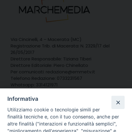
Via Cincinelli, 4 – Macerata (MC)
Registrazione Trib. di Macerata: N. 2329/17 del
26/05/2017
Direttore Responsabile: Tiziana Tiberi
Direttore Editoriale: Piero Chinellato
Per comunicati: redazione@emmetv.it
Telefono Redazione: 0733231567
Whatsapp: 3314121971
Informativa
Utilizziamo cookie o tecnologie simili per
finalità tecniche e, con il tuo consenso, anche per
altre finalità ("interazioni e funzionalità semplici",
"miglioramento dell'esperienza", "misurazione" e