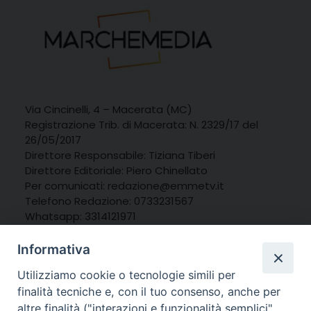
Via Cincinelli, 4 – Macerata (MC)
Registrazione Trib. di Macerata: N. 2329/17 del
26/05/2017
Direttore Responsabile: Tiziana Tiberi
Direttore Editoriale: Piero Chinellato
Per comunicati: redazione@emmetv.it
Telefono Redazione: 0733231567
Whatsapp: 3314121971
Informativa
Utilizziamo cookie o tecnologie simili per
finalità tecniche e, con il tuo consenso, anche per
altre finalità ("interazioni e funzionalità semplici",