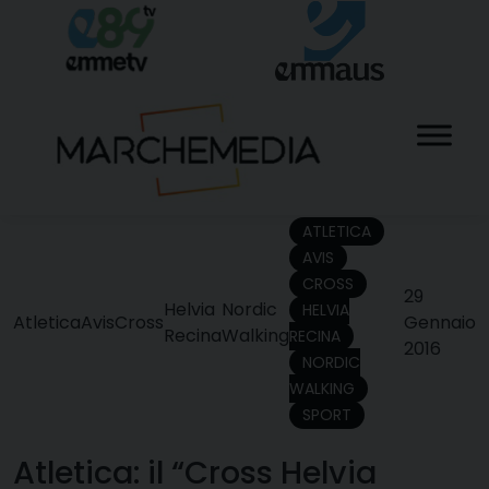
Skip
to
content
ATLETICA
AVIS
CROSS
29
Helvia
Nordic
HELVIA
Atletica
Avis
Cross
Gennaio
Recina
Walking
RECINA
2016
NORDIC
WALKING
SPORT
Atletica: il “Cross Helvia