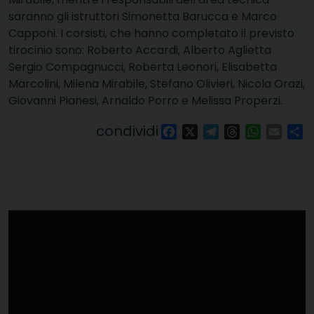
saranno gli istruttori Simonetta Barucca e Marco
Capponi. I corsisti, che hanno completato il previsto
tirocinio sono: Roberto Accardi, Alberto Aglietta
Sergio Compagnucci, Roberta Leonori, Elisabetta
Marcolini, Milena Mirabile, Stefano Olivieri, Nicola Orazi,
Giovanni Pianesi, Arnaldo Porro e Melissa Properzi.
condividi
Facebook
X
Telegram
Threads
WhatsAp
Email
Co