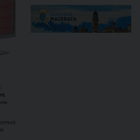
,
ni
,
ione
 Comuni
iò