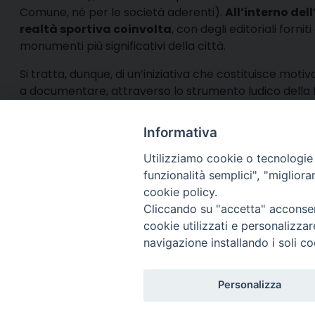
Comune, né per le società aderenti).
All’interno del
realtà sportiva coinvolta
, con degli editoriali fornit
monumenti più significativi della città.
Si tratta, dunque, di un’iniziativa che costituisce motiv
a documentare, attraverso lo strumento ludico della fig
pratica dello sport presso le giovani generazioni.
Informativa
Utilizziamo cookie o tecnologie s
funzionalità semplici", "miglior
cookie policy.
Via Cincine
Registrazio
Cliccando su "accetta" acconsent
Direttore R
cookie utilizzati e personalizza
Direttore Ed
navigazione installando i soli co
Per comuni
Telefono R
Personalizza
Whatsapp: 