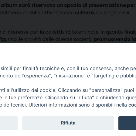
l’album sarà riservato un spazio di presentazione per
i dal Comune sulle attività socio-culturali, sui luoghi e sui
o d’interesse per la collettività tolentinate, in quanto final
urina, le attività delle diverse società,
promuovendo l
condividi
Facebook
X
Telegra
Thre
W
imili per finalità tecniche e, con il tuo consenso, anche per 
amento dell'esperienza", "misurazione" e "targeting e pubbli
lli, 4 – Macerata (MC)
ne Trib. di Macerata: N. 2329/17 del 26/05/2017
i all'utilizzo dei cookie. Cliccando su "personalizza" puoi
esponsabile: Tiziana Tiberi
re le tue preferenze. Cliccando su "rifiuta" o chiudendo que
itoriale: Piero Chinellato
okie tecnici. Ulteriori informazioni sono disponibili nella
coo
cati: redazione@emmetv.it
edazione: 0733231567
© 2
Rifiuta
3314121971