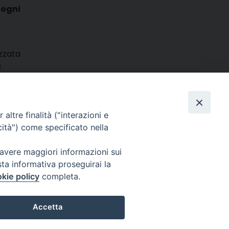
 ogni
izzata
a
m
ads
hatsApp
Email
Condividi
altre finalità ("interazioni e
cità") come specificato nella
 avere maggiori informazioni sui
sta informativa proseguirai la
kie policy
completa.
025 MarcheMedia s.c. – Via Cincinelli 4 – 62100 Macerata
Accetta
Partita IVA: 01337550436 |
Informativa sulla Privacy