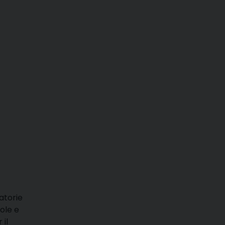
ratorie
ole e
 il