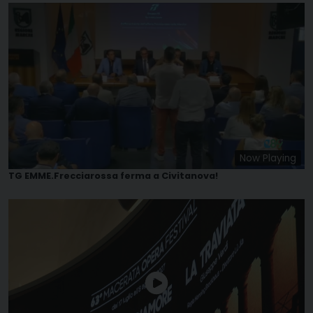
Now Playing
TG EMME.Frecciarossa ferma a Civitanova!