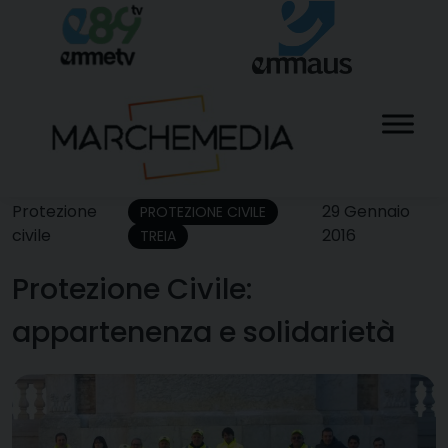
Skip
to
content
Protezione
29 Gennaio
PROTEZIONE CIVILE
civile
2016
TREIA
Protezione Civile:
appartenenza e solidarietà