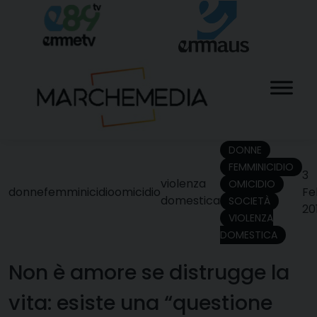
Skip
to
content
DONNE
FEMMINICIDIO
3
violenza
OMICIDIO
donne
femminicidio
omicidio
Fe
domestica
SOCIETÀ
20
VIOLENZA
DOMESTICA
Non è amore se distrugge la
vita: esiste una “questione