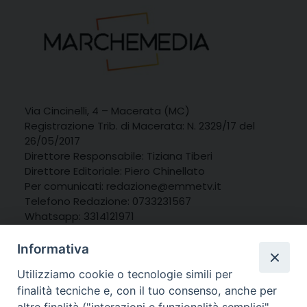
Via Cincinelli, 4 – Macerata (MC)
Registrazione Trib. di Macerata: N. 2329/17 del
26/05/2017
Direttore Responsabile: Tiziana Tiberi
Direttore Editoriale: Piero Chinellato
Per comunicati: redazione@emmetv.it
Telefono Redazione: 0733231567
Whatsapp: 3314121971
Informativa
Utilizziamo cookie o tecnologie simili per
finalità tecniche e, con il tuo consenso, anche per