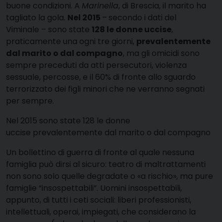
buone condizioni. A
Marinella
, di Brescia, il marito ha
tagliato la gola.
Nel 2015
–
secondo i dati del
Viminale – sono state
128 le donne uccise
,
praticamente una ogni tre giorni,
prevalentemente
dal marito o dal compagno
, ma gli omicidi sono
sempre preceduti da atti persecutori, violenza
sessuale, percosse, e il 60% di fronte allo sguardo
terrorizzato dei figli minori che ne verranno segnati
per sempre.
Nel 2015 sono state 128 le donne
uccise prevalentemente dal marito o dal compagno
Un bollettino di guerra di fronte al quale nessuna
famiglia può dirsi al sicuro: teatro di maltrattamenti
non sono solo quelle degradate o «a rischio», ma pure
famiglie “insospettabili”. Uomini insospettabili,
appunto, di tutti i ceti sociali: liberi professionisti,
intellettuali, operai, impiegati, che considerano la