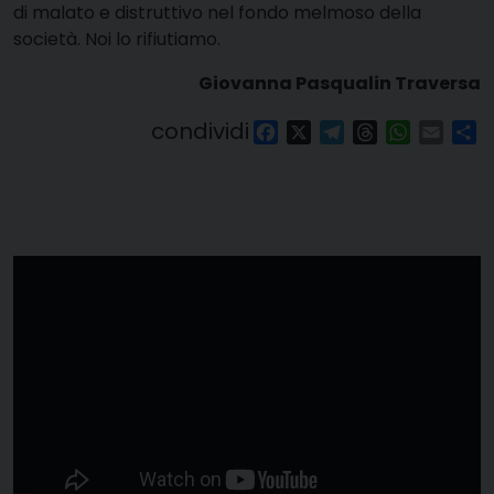
di malato e distruttivo nel fondo melmoso della
società. Noi lo rifiutiamo.
Giovanna Pasqualin Traversa
condividi
Facebook
X
Telegram
Threads
WhatsAp
Email
Co