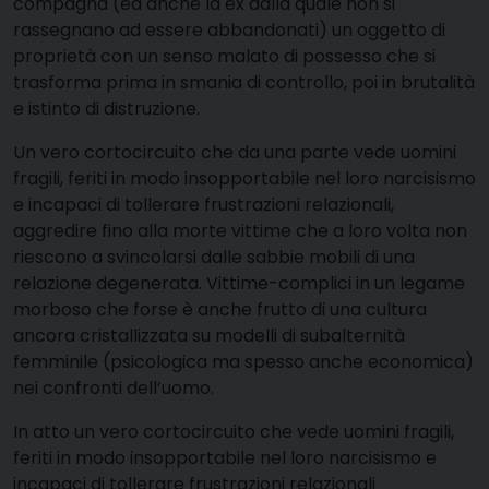
compagna (ed anche la ex dalla quale non si
rassegnano ad essere abbandonati) un oggetto di
proprietà con un senso malato di possesso che si
trasforma prima in smania di controllo, poi in brutalità
e istinto di distruzione.
Un vero cortocircuito che da una parte vede uomini
fragili, feriti in modo insopportabile nel loro narcisismo
e incapaci di tollerare frustrazioni relazionali,
aggredire fino alla morte vittime che a loro volta non
riescono a svincolarsi dalle sabbie mobili di una
relazione degenerata. Vittime-complici in un legame
morboso che forse è anche frutto di una cultura
ancora cristallizzata su modelli di subalternità
femminile (psicologica ma spesso anche economica)
nei confronti dell’uomo.
In atto un vero cortocircuito che vede uomini fragili,
feriti in modo insopportabile nel loro narcisismo e
incapaci di tollerare frustrazioni relazionali