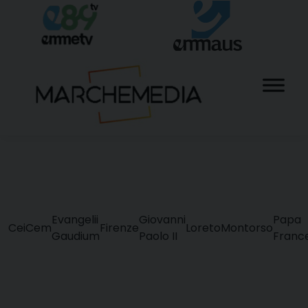
Skip
to
content
Evangelii
Giovanni
Papa
Cei
Cem
Firenze
Loreto
Montorso
Gaudium
Paolo II
Franc