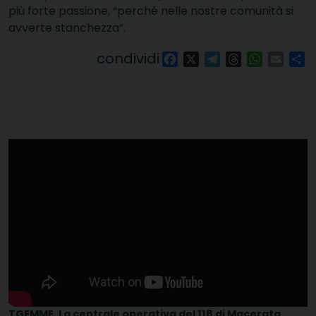
più forte passione, “perché nelle nostre comunità si
avverte stanchezza”.
condividi
Facebook
X
Telegram
Threads
WhatsAp
Email
Co
TGEMME. La centrale operativa del 118 di Macerata