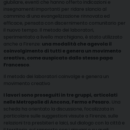
giubilare, eventi che hanno offerto indicazioni e
insegnamenti importanti per ridare slancio al
cammino di una evangelizzazione rinnovata ed
efficace, pensata con discernimento comunitario per
il nuovo tempo. Il metodo dei laboratori,
sperimentato a livello marchigiano, è stato utilizzato
anche a Firenze:
una modalità che agevola il
coinvolgimento di tutti e genera un movimento
creativo, come auspicato dallo stesso papa
Francesco
.
Il metodo dei laboratori coinvolge e genera un
movimento creativo
I lavori sono proseguiti in tre gruppi, articolati
nelle Metropolie di Ancona, Fermo e Pesaro.
Una
scheda ha orientato la discussione, focalizzata in
particolare sulle suggestioni vissute a Firenze, sulle
relazioni tra presbiteri e laici, sul dialogo con la città e
il territorio, sul rapporto con i giovani e su quali