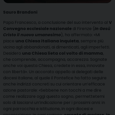
Sauro Brandoni
P
apa Francesco, a conclusione del suo intervento al
V
Convegno ecclesiale nazionale
di Firenze (
In Gesù
Cristo il nuovo umanesimo
), ha affermato: «Mi
piace
una Chiesa italiana inquieta
, sempre più
vicina agli abbandonati, ai dimenticati, agli imperfetti.
Desidero
una Chiesa lieta col volto di mamma
,
che comprende, accompagna, accarezza. Sognate
anche voi questa Chiesa, credete in essa, innovate
con libertà». Un accorato appello ai delegati delle
diocesi italiane, al quale il Pontefice ha fatto seguire
anche indirizzi concreti su cui orientare un’efficace
azione pastorale: «Sebbene non tocchi a me dire
come realizzare oggi questo sogno, permettetemi
solo di lasciarvi un’indicazione per i prossimi anni: in
ogni parrocchia e istituzione, in ogni diocesi e
circoscrizione, in ogni regione,
cercate di avviare, in