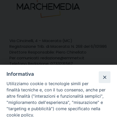
Via Cincinelli, 4 – Macerata (MC)
Registrazione Trib. di Macerata: N. 268 del 6/101986
Direttore Responsabile: Piero Chinellato
Per comunicati:
redazione@emmetv.it
Telefono Redazione: 0733231567
Whatsapp: 3314121971
Informativa
Utilizziamo cookie o tecnologie simili per
finalità tecniche e, con il tuo consenso, anche per
altre finalità ("interazioni e funzionalità semplici",
"miglioramento dell'esperienza", "misurazione" e
"targeting e pubblicità") come specificato nella
cookie policy.