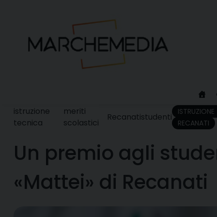
Skip
to
content
istruzione
meriti
ISTRUZIONE
Recanati
studenti
tecnica
scolastici
RECANATI
Un premio agli studen
«Mattei» di Recanati