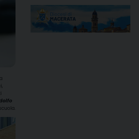
a
i,
i
dolfo
scuola.