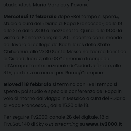
stadio «José Marìa Morelos y Pavòn».
Mercoledì 17 febbraio
dopo «Bel tempo si spera»,
studio a cura del «Diario di Papa Francesco», dalle 18
alle 21 e dalle 23.10 a mezzanotte. Quindi: alle 18.30 la
visita al Penitenziario; alle 20 l’incontro con il mondo
del lavoro al collegio de Bachilleres dello Stato
Chihuahua; alle 23.30 Santa Messa nell’aerea fieristica
di Ciudad Juàrez; alle 03 Cerimonia di congedo
all’Aeroporto internazionale di Ciudad Juàrez e, alle
3.15, partenza in aereo per Roma/Ciampino.
Giovedì 18 febbraio
si termina con «Bel tempo si
spera», poi studio e speciale conferenza del Papa in
volo di ritorno dal viaggio in Messico a cura del «Diario
di Papa Francesco», dalle 15.20 alle 18.
Per seguire Tv2000: canale 28 del digitale, 18 di
TivuSat, 140 di Sky o
in streaming
su
www.tv2000.it