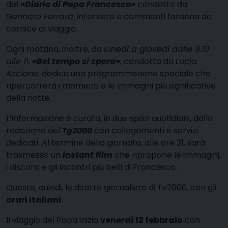
del
«Diario di Papa Francesco»
condotto da
Gennaro Ferrara
, interviste e commenti faranno da
cornice al viaggio.
Ogni mattina, inoltre, da
lunedì a giovedì dalle 9.10
alle 11
,
«Bel tempo si spera»
, condotto da
Lucia
Ascione
, dedica una programmazione speciale che
ripercorrerà i momenti e le immagini più significative
della notte.
L’informazione è curata, in due spazi quotidiani, dalla
redazione del
Tg2000
con collegamenti e servizi
dedicati. Al termine della giornata, alle ore 21, sarà
trasmesso un
instant film
che ripropone le immagini,
i discorsi e gli incontri più belli di Francesco.
Queste, quindi, le dirette giornaliere di Tv2000, con gli
orari italiani
.
Il viaggio del Papa inizia
venerdì 12 febbraio
con