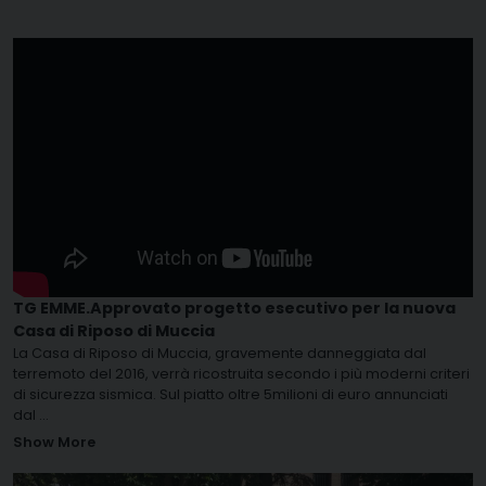
TG EMME.Approvato progetto esecutivo per la nuova
Casa di Riposo di Muccia
La Casa di Riposo di Muccia, gravemente danneggiata dal
terremoto del 2016, verrà ricostruita secondo i più moderni criteri
di sicurezza sismica. Sul piatto oltre 5milioni di euro annunciati
dal
...
Show More