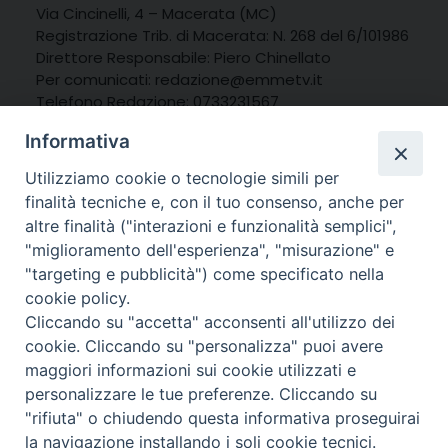
Via Cincinelli, 4 – Macerata (MC)
Registrazione Trib. di Macerata: N. 268 del 6/101986
Direttore Responsabile: Piero Chinellato
Per comunicati:
redazione@emmetv.it
Telefono Redazione: 0733231567
Whatsapp: 3314121971
Informativa
Utilizziamo cookie o tecnologie simili per
finalità tecniche e, con il tuo consenso, anche per
altre finalità ("interazioni e funzionalità semplici",
"miglioramento dell'esperienza", "misurazione" e
"targeting e pubblicità") come specificato nella
cookie policy.
Cliccando su "accetta" acconsenti all'utilizzo dei
cookie. Cliccando su "personalizza" puoi avere
maggiori informazioni sui cookie utilizzati e
personalizzare le tue preferenze. Cliccando su
© 2025 MarcheMedia s.c. – Via Cincinelli 4 – 62100
"rifiuta" o chiudendo questa informativa proseguirai
Macerata
la navigazione installando i soli cookie tecnici.