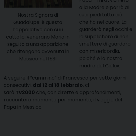
Papa – mi avvicinerò
alla Madre e porrò ai
suoi piedi tutto ciò
Nostra Signora di
che ho nel cuore. La
Guadalupe: è questo
guarderò negli occhi e
l’appellativo con cui i
la supplicherò di non
cattolici venerano Maria in
smettere di guardarci
seguito a una apparizione
con misericordia,
che ritengono avvenuta in
poiché è la nostra
Messico nel 1531
madre del Cielo».
A seguire il “cammino” di Francesco per sette giorni
consecutivi,
dal 12 al 18 febbraio
, ci
sarà
Tv2000
che, con dirette e approfondimenti,
racconterà momento per momento, il viaggio del
Papa in Messico.