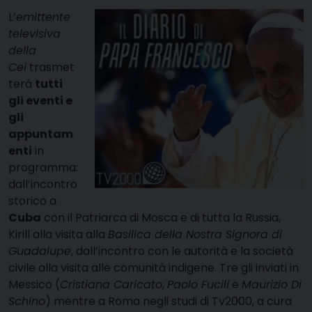
L’
emittente
televisiva
della
Cei
trasmet
terà
tutti
gli eventi e
gli
appuntam
enti
in
programma:
dall’incontro
storico a
Cuba
con il Patriarca di Mosca e di tutta la Russia,
Kirill alla visita alla
Basilica della Nostra Signora di
Guadalupe
, dall’incontro con le autorità e la società
civile alla visita alle comunità indigene. Tre gli inviati in
Messico (
Cristiana Caricato
,
Paolo Fucili
e
Maurizio Di
Schino
) mentre a Roma negli studi di Tv2000, a cura