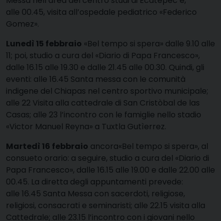
Messa nell’area del centro studi di Ecatepec e,
alle 00.45, visita all’ospedale pediatrico «Federico
Gomez».
Lunedì 15 febbraio
«Bel tempo si spera» dalle 9.10 alle
11; poi, studio a cura del «Diario di Papa Francesco»,
dalle 16.15 alle 19.30 e dalle 21.45 alle 00.30. Quindi, gli
eventi: alle 16.45 Santa messa con le comunità
indigene del Chiapas nel centro sportivo municipale;
alle 22 Visita alla cattedrale di San Cristòbal de las
Casas; alle 23 l’incontro con le famiglie nello stadio
«Victor Manuel Reyna» a Tuxtla Gutìerrez.
Martedì 16 febbraio
ancora«Bel tempo si spera», al
consueto orario: a seguire, studio a cura del «Diario di
Papa Francesco», dalle 16.15 alle 19.00 e dalle 22.00 alle
00.45. La diretta degli appuntamenti prevede:
alle 16.45 Santa Messa con sacerdoti, religiose,
religiosi, consacrati e seminaristi; alle 22.15 visita alla
Cattedrale; alle 23.15 l’incontro con i giovani nello