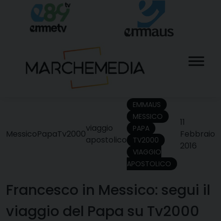
Skip
to
content
EMMAUS
MESSICO
11
viaggio
PAPA
Messico
Papa
Tv2000
Febbraio
apostolico
TV2000
2016
VIAGGIO
APOSTOLICO
Francesco in Messico: segui il
viaggio del Papa su Tv2000