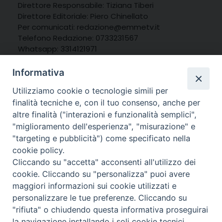
Direttore Responsabile: Tiziana Tiberi
Direttore Editoriale: Piero Chinellato
Per comunicati: redazione@emmetv.it
Telefono Redazione: 0733231567
Whatsapp: 3314121971
Informativa
Utilizziamo cookie o tecnologie simili per
finalità tecniche e, con il tuo consenso, anche per
altre finalità ("interazioni e funzionalità semplici",
"miglioramento dell'esperienza", "misurazione" e
"targeting e pubblicità") come specificato nella
cookie policy.
Cliccando su "accetta" acconsenti all'utilizzo dei
cookie. Cliccando su "personalizza" puoi avere
maggiori informazioni sui cookie utilizzati e
personalizzare le tue preferenze. Cliccando su
© 2025 MarcheMedia s.c. – Via Cincinelli 4 – 62100
"rifiuta" o chiudendo questa informativa proseguirai
Macerata
la navigazione installando i soli cookie tecnici.