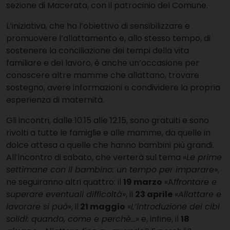
sezione di Macerata, con il patrocinio del Comune.
L’iniziativa, che ha l’obiettivo di sensibilizzare e
promuovere l’allattamento e, allo stesso tempo, di
sostenere la conciliazione dei tempi della vita
familiare e del lavoro, è anche un’occasione per
conoscere altre mamme che allattano, trovare
sostegno, avere informazioni e condividere la propria
esperienza di maternità.
Gli incontri, dalle 10.15 alle 12.15, sono gratuiti e sono
rivolti a tutte le famiglie e alle mamme, da quelle in
dolce attesa a quelle che hanno bambini più grandi.
All’incontro di sabato, che verterà sul tema «
Le prime
settimane con il bambino: un tempo per imparare
»,
ne seguiranno altri quattro: il
19 marzo
«A
ffrontare e
superare eventuali difficoltà
», il
23 aprile
«
Allattare e
lavorare si può
», il
21 maggio
«
L’introduzione dei cibi
solidi: quando, come e perché…
» e, infine, il
18