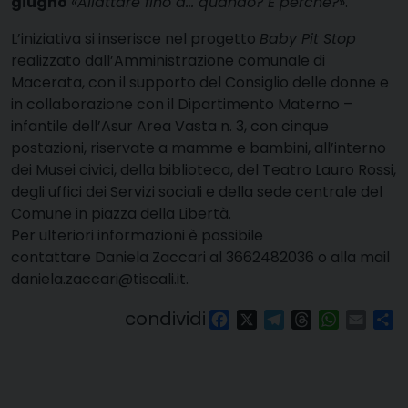
giugno
«
Allattare fino a… quando? E perché?
».
L’iniziativa si inserisce nel progetto
Baby Pit Stop
realizzato dall’Amministrazione comunale di
Macerata, con il supporto del Consiglio delle donne e
in collaborazione con il Dipartimento Materno –
infantile dell’Asur Area Vasta n. 3, con cinque
postazioni, riservate a mamme e bambini, all’interno
dei Musei civici, della biblioteca, del Teatro Lauro Rossi,
degli uffici dei Servizi sociali e della sede centrale del
Comune in piazza della Libertà.
Per ulteriori informazioni è possibile
contattare Daniela Zaccari al 3662482036 o alla mail
daniela.zaccari@tiscali.it.
condividi
Facebook
X
Telegram
Threads
WhatsAp
Email
Co