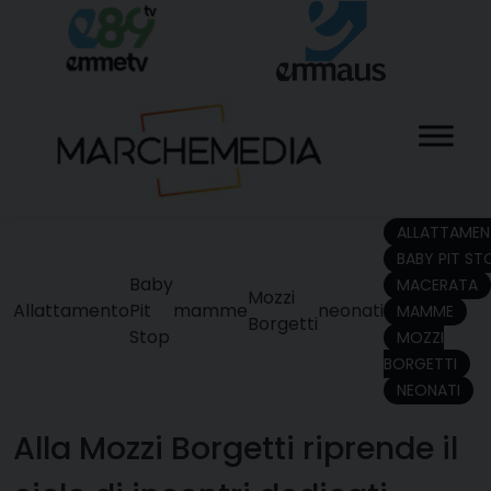
Skip
to
content
ALLATTAME
BABY PIT ST
Baby
MACERATA
Mozzi
Allattamento
Pit
mamme
neonati
MAMME
Borgetti
Stop
MOZZI
BORGETTI
NEONATI
Alla Mozzi Borgetti riprende il