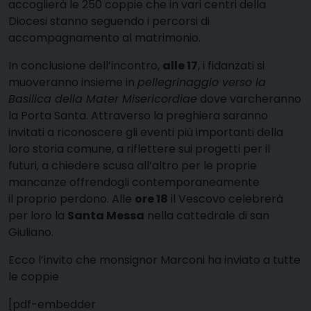
accoglierà le 250 coppie che in
vari centri della
Diocesi stanno seguendo i percorsi di
accompagnamento
al matrimonio.
In conclusione dell’incontro,
alle 17
, i fidanzati si
muoveranno insieme in
pellegrinaggio verso la
Basilica della Mater
Misericordiae
dove varcheranno
la Porta Santa. Attraverso la preghiera
saranno
invitati a riconoscere gli eventi più importanti della
loro
storia comune, a riflettere sui progetti per il
futuri, a chiedere scusa
all’altro per le proprie
mancanze offrendogli contemporaneamente
il
proprio perdono. Alle
ore 18
il Vescovo celebrerà
per loro la
Santa
Messa
nella cattedrale di san
Giuliano.
Ecco l’invito che monsignor Marconi ha inviato a tutte
le coppie
[pdf-embedder