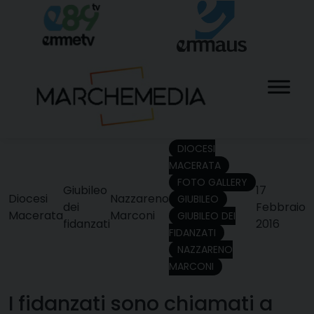
Skip
to
content
DIOCESI
MACERATA
FOTO GALLERY
Giubileo
17
Diocesi
Nazzareno
GIUBILEO
dei
Febbraio
Macerata
Marconi
GIUBILEO DEI
fidanzati
2016
FIDANZATI
NAZZARENO
MARCONI
I fidanzati sono chiamati a