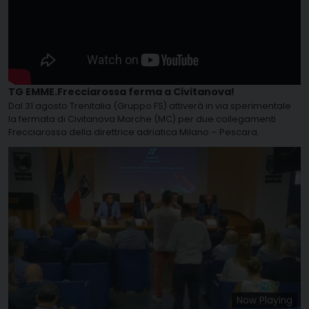
TG EMME.Frecciarossa ferma a Civitanova!
Dal 31 agosto Trenitalia (Gruppo FS) attiverà in via sperimentale
la fermata di Civitanova Marche (MC) per due collegamenti
Frecciarossa della direttrice adriatica Milano – Pescara.
Now Playing