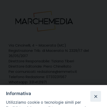
Via Cincinelli, 4 – Macerata (MC)
Registrazione Trib. di Macerata: N. 2329/17 del
26/05/2017
Direttore Responsabile: Tiziana Tiberi
Direttore Editoriale: Piero Chinellato
Per comunicati: redazione@emmetv.it
Telefono Redazione: 0733231567
Whatsapp: 3314121971
Informativa
Utilizziamo cookie o tecnologie simili per