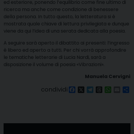
ed esteriore, ponendo l’equilibrio come fine ultimo di
ricerca ma anche come condizione di benessere
della persona. In tutto questo, la letteratura si è
mostrata quale chiave di lettura privilegiata e dunque
viene da qui l’idea di una serata dedicata alla poesia.
A seguire sarà aperto il dibattito ai presenti: l’ingresso
è libero ed aperto a tutti. Per chi vorrà approfondire
le tematiche letterarie di Lucia Nardi, sarà a
disposizione il volume di poesia «Vibrazioni».
Manuela Cervigni
condividi
Facebook
X
Telegram
Threads
WhatsAp
Email
Co