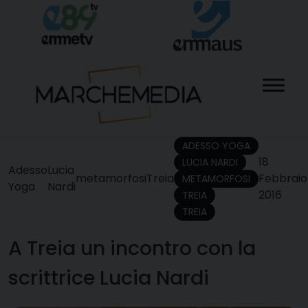
Skip
to
content
ADESSO YOGA
18
LUCIA NARDI
Adesso
Lucia
metamorfosi
Treia
Febbraio
METAMORFOSI
Yoga
Nardi
2016
TREIA
TREIA
A Treia un incontro con la
scrittrice Lucia Nardi