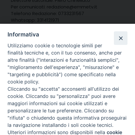
Direttore Editoriale: Piero Chinellato
Per comunicati: redazione@emmetv.it
Telefono Redazione: 0733231567
Whatsapp: 3314121971
Informativa
Utilizziamo cookie o tecnologie simili per
finalità tecniche e, con il tuo consenso, anche per
altre finalità ("interazioni e funzionalità semplici",
"miglioramento dell'esperienza", "misurazione" e
"targeting e pubblicità") come specificato nella
cookie policy.
Cliccando su "accetta" acconsenti all'utilizzo dei
cookie. Cliccando su "personalizza" puoi avere
maggiori informazioni sui cookie utilizzati e
personalizzare le tue preferenze. Cliccando su
© 2025 MarcheMedia s.c. – Via Cincinelli 4 – 62100
"rifiuta" o chiudendo questa informativa proseguirai
Macerata
la navigazione installando i soli cookie tecnici.
Partita IVA: 01337550436 |
Informativa sulla Privacy
Ulteriori informazioni sono disponibili nella
cookie
Preferenze Cookie