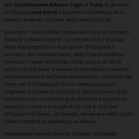
dell’
Associazione Adesso Yoga
di
Treia
la giovane
scrittrice
Lucia Nardi
interverrà nell’ambito di un
evento dedicato al tema della metamorfosi.
La serata – voluta dalla stessa autrice e da
Barbara
Rossetti
e
Paola Valenti –
s’intitola infatti
«Il luogo
della metamorfosi»
e si propone d’indagare il
contesto del cambiamento, della trasformazione
umana in chiave letteraria: a tale scopo, la Nardi
proporrà una serie di poesie scelte dai suoi volumi e
contestualizzate nel tema della serata. La lettura dei
brani verrà affidata all’attore treiese
Maurizio
Angeletti
e condurrà il pubblico alla scoperta degli
strumenti con cui l’uomo può affrontare la propria
rinascita, varcare la soglia di ciò che è noto per
affacciarsi al nuovo, al risveglio dei sensi e dello spirito
nella ricerca di un autentico se stesso.
Presenterà l’evento
Ermina Fantetti
, profonda