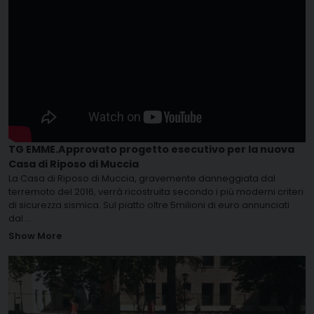
TG EMME.Approvato progetto esecutivo per la nuova
Casa di Riposo di Muccia
La Casa di Riposo di Muccia, gravemente danneggiata dal
terremoto del 2016, verrà ricostruita secondo i più moderni criteri
di sicurezza sismica. Sul piatto oltre 5milioni di euro annunciati
dal
...
Show More