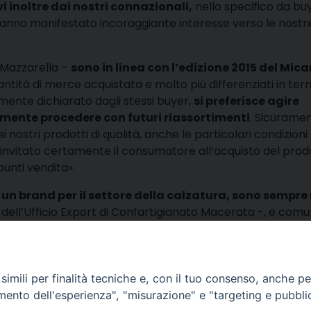
vi inoltre dai nostri connazionali,
nello specifico da bu
hanno manifestato incoraggiante interesse verso le nostr
 Mazzarella –
sono in linea con l’edizione 2015 del Mic
uantità di merce acquistata e molto più differenziati in term
ente dichiarato dagli stessi buyer,
si preferisce agire
lmente procedere con futuri riassortimenti
. Sicuramen
i nostri prodotti di qualità, anche le particolari condizioni
nvitato certamente il consumatore all’acquisto del prod
unti vendita».
i un brand per il settore della calzatura, sono sempre
 dell’Ufficio Export di Confartigianato Macerata -, e com
zionali anche in periodi economicamente meno favorevol
condividi
Facebook
X
Telegra
Thre
W
imili per finalità tecniche e, con il tuo consenso, anche per 
amento dell'esperienza", "misurazione" e "targeting e pubbli