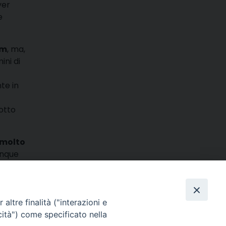
yer
e
am
, ma,
ini di
te in
otto
 molto
unque
i».
m
ads
hatsApp
Email
Condividi
altre finalità ("interazioni e
cità") come specificato nella