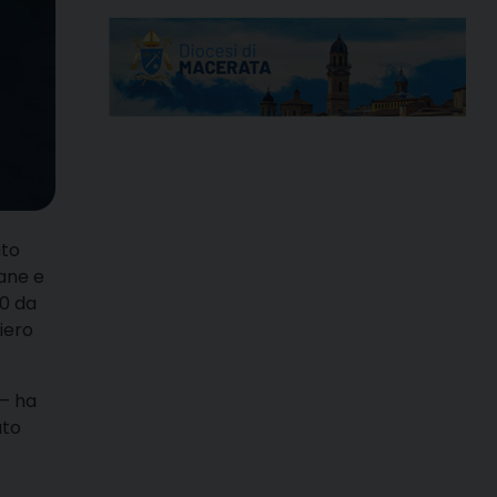
uto
iane e
0 da
iero
– ha
ato