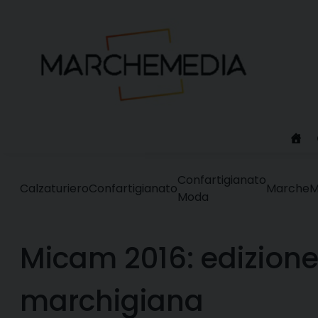
Skip
to
content
Confartigianato
Calzaturiero
Confartigianato
Marche
M
Moda
Micam 2016: edizione
marchigiana