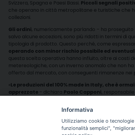
Svizzera, Spagna e Paesi Bassi.
Piccoli segnali positi
che operano in città metropolitane e turistiche che 
collezioni.
Gli ordini
, numericamente parlando – ha proseguito
salvo alcune eccezioni, sono più ridotti in termini di q
tipologia di prodotto. Questo perché, come espressam
operando con minor rischio possibile ed eventua
questa scelta operativa hanno influito, oltre ai costi de
metereologiche, con un inverno anomalo che non ha i
offerto dal mercato, con conseguenti rimanenze nei p
«
Le produzioni del 100% made in Italy, che è orma
apprezzate
– dichiara
Paolo Capponi
, responsabile
muovono sempre grande interesse nei buyers interna
Informativa
Utilizziamo cookie o tecnologie s
funzionalità semplici", "miglior