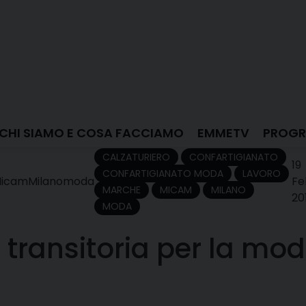
CHI SIAMO E COSA FACCIAMO
EMMETV
PROGR
CALZATURIERO
CONFARTIGIANATO
19
CONFARTIGIANATO MODA
LAVORO
icam
Milano
moda
Fe
MARCHE
MICAM
MILANO
20
MODA
 transitoria per la mo