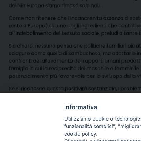
dell’«in Europa siamo rimasti solo noi».
Come non ritenere che l’incancrenita assenza di sostegn
resto d’Europa) sia uno degli ingredienti che contribui
all’indebolimento del tessuto sociale, preludi a tante
Sia chiaro: nessuno pensa che politiche familiari più 
sciagure come quella di Sambucheto, ma adottarle ind
confronti del dilavamento dei rapporti umani prodott
famiglia in cui la reciprocità del maschile e femminile p
potenzialmente più favorevole per lo sviluppo della vi
Se si riconosce questa positività sostanziale, i proble
una risoluzione, non pretesti per buttare il bambino co
Informativa
Utilizziamo cookie o tecnologie s
funzionalità semplici", "miglior
cookie policy.
Via Cincine