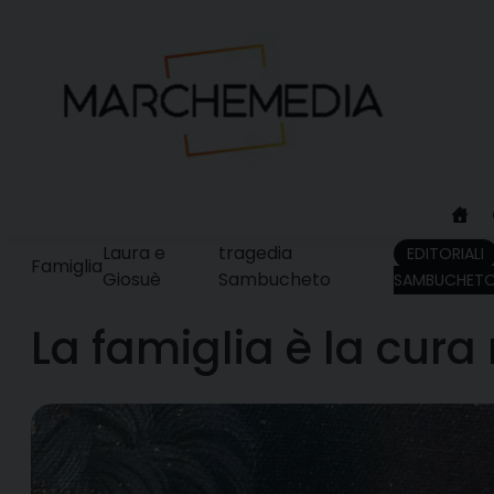
Skip
to
content
Laura e
tragedia
EDITORIALI
Famiglia
Giosuè
Sambucheto
SAMBUCHET
La famiglia è la cura