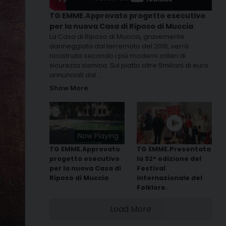
TG EMME.Approvato progetto esecutivo
per la nuova Casa di Riposo di Muccia
La Casa di Riposo di Muccia, gravemente
danneggiata dal terremoto del 2016, verrà
ricostruita secondo i più moderni criteri di
sicurezza sismica. Sul piatto oltre 5milioni di euro
annunciati dal
...
Show More
Now Playing
TG EMME.Approvato
TG EMME.Presentata
progetto esecutivo
la 32° edizione del
per la nuova Casa di
Festival
Riposo di Muccia
Internazionale del
Folklore.
Load More