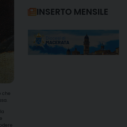
INSERTO MENSILE
o che
ssa.
la
le
rodere