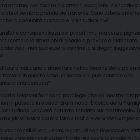
à attorno, per essere più attenti a cogliere le situazioni 
e a chi ci sembra prenda vie traverse. Sono attenzioni che
e la comunità cristiana e le istituzioni civili.
umiltà e consapevolezza dei propri limiti ma senza pigrizie
ntercettare le situazioni di disagio e provare a elaborare
sciato solo» non può essere confinato a slogan suggestivo
e.
a di Laura inducano a rimestare nel calderone delle polem
icile trovare in questo caso un senso: chi può pensare che
rante di una persona?
valori e relazioni forti sono patologie che nel nostro tempo
n in passato in episodi drammatici. È colpa della “famigl
 Costituzione: «Società naturale fondata sul matrimonio» (a
mente più efficace contro tanto mal di vivere contempor
iudicare stili di vita, unioni, legami, di non riconoscere dirit
onare, arrendendosi al
mantra
del «lo vuole la modernità»,