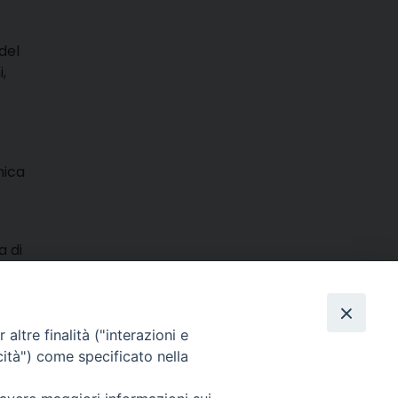
del
,
nica
a di
ttia.
m
ads
hatsApp
Email
Condividi
altre finalità ("interazioni e
cità") come specificato nella