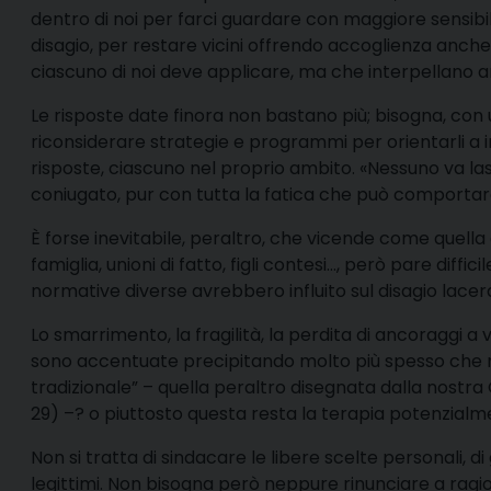
dentro di noi per farci guardare con maggiore sensibilit
disagio, per restare vicini offrendo accoglienza anch
ciascuno di noi deve applicare, ma che interpellano anch
Le risposte date finora non bastano più; bisogna, con 
riconsiderare strategie e programmi per orientarli a i
risposte, ciascuno nel proprio ambito. «Nessuno va la
coniugato, pur con tutta la fatica che può comportar
È forse inevitabile, peraltro, che vicende come quell
famiglia, unioni di fatto, figli contesi…, però pare diff
normative diverse avrebbero influito sul disagio lace
Lo smarrimento, la fragilità, la perdita di ancoraggi a 
sono accentuate precipitando molto più spesso che no
tradizionale” – quella peraltro disegnata dalla nostra
29) –? o piuttosto questa resta la terapia potenzial
Non si tratta di sindacare le libere scelte personali, di g
legittimi. Non bisogna però neppure rinunciare a ragi