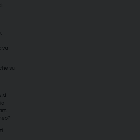
di
,
; va
iche su
 si
ia
rt.
aneo?
ti