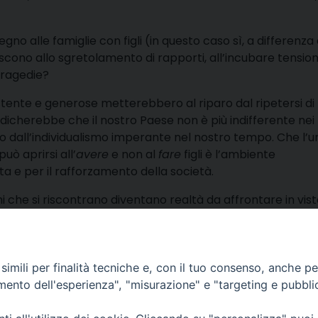
o alle famiglie con figli (in questo caso sì, a differenza 
scono allo sgretolamento di rapporti, all’incubare tensioni
 tragedie?
attente e generose metterebbero al riparo dal ripetersi di
icherebbe che il nostro Paese non è più indifferente nei
o dall’individualismo imperante nel nostro tempo. Che l’u
uò aprirsi all’
avere
e non al
fare
figli è l’ambiente
ta e per il rafforzamento della società.
mi che si riscontrano diventano realtà da affrontare in vist
n l’acqua sporca. Ripeto: la famiglia è la cura, non la mala
condividi
Facebook
X
Telegra
Thre
W
imili per finalità tecniche e, con il tuo consenso, anche per 
amento dell'esperienza", "misurazione" e "targeting e pubbli
lli, 4 – Macerata (MC)