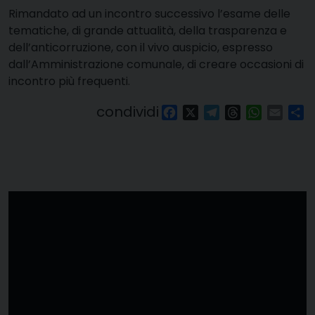
Rimandato ad un incontro successivo l’esame delle
tematiche, di grande attualità, della trasparenza e
dell’anticorruzione, con il vivo auspicio, espresso
dall’Amministrazione comunale, di creare occasioni di
incontro più frequenti.
condividi
Facebook
X
Telegram
Threads
WhatsAp
Email
Co