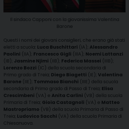
Il sindaco Capponi con la giovanissima Valentina
Barone
Questi i nomi dei giovani consiglieri, che erano già stati
eletti a scuola:
Luca Buschittari
(IA);
Alessandro
Paolini
(IIA);
Francesco Gigli
(IIIA);
Noemi Lattanzi
(IB);
Jasmine Njimi
(IIB);
Federica Massei
(IIIB);
Lorenzo Bozzi
(IC) della scuola secondaria di
Primo grado di Treia;
Diego Biagetti
(IE);
Valentina
Barone
(IIE);
Tommaso Bianchi
(IIIE) della scuola
secondaria di Primo grado di Passo di Treia;
Elisa
Crescimbeni
(VA) e
Anita Carlini
(VB) della scuola
Primaria di Treia;
Gioia Castagnoli
(VA) e
Matteo
Mastropriamo
(VB) della scuola Primaria di Passo di
Treia;
Ludovico Sacchi
(VA) della scuola Primaria di
Chiesanuova.