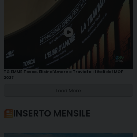
TG EMME.Tosca, Elisir d'Amore e Traviata i titoli del MOF
2027
Load More
INSERTO MENSILE