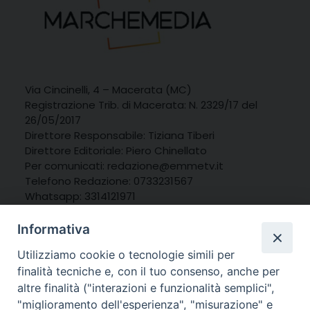
Via Cincinelli, 4 – Macerata (MC)
Registrazione Trib. di Macerata: N. 2329/17 del
26/05/2017
Direttore Responsabile: Tiziana Tiberi
Direttore Editoriale: Piero Chinellato
Per comunicati: redazione@emmetv.it
Telefono Redazione: 0733231567
Whatsapp: 3314121971
Informativa
Utilizziamo cookie o tecnologie simili per
finalità tecniche e, con il tuo consenso, anche per
altre finalità ("interazioni e funzionalità semplici",
"miglioramento dell'esperienza", "misurazione" e