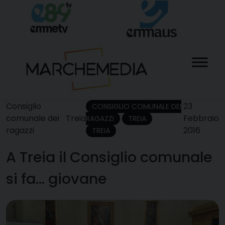
Skip
to
content
Consiglio
23
CONSIGLIO COMUNALE DEI
comunale dei
Treia
Febbraio
RAGAZZI
TREIA
ragazzi
2016
TREIA
A Treia il Consiglio comunale
si fa… giovane