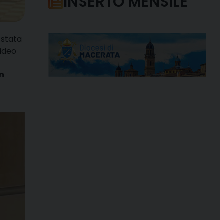
INSERTO MENSILE
 stata
 video
on