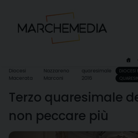
Skip
to
content
Diocesi
Nazzareno
quaresimale
DIOCESI
Macerata
Marconi
2016
QUARESI
Terzo quaresimale del
non peccare più