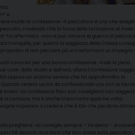
rta,
ri” e
enere inutile la confessione: «il peccatore è uno che sbagli
l peccato, credendo che la forza della tentazione al male s
enza” ha affermato: «non si può vincere la guerra al peccat
 tranquilla, per questo la saggezza della Chiesa consigli
l proposito di non peccare più si trasforma in un impegno 
spunti concreti per una buona confessione: «Vale la pena
 cose: dallo studio e dall’età, allora il confessore saggi
ltà oppure un anziano sereno che ha approfondito la
. Quando vedete uscire da confessionale uno con la facci
è bravo. Un confessore fisso può consigliarci con saggez
hé ci conosce, ma è anche importante qualche volta
bisogna imparare a credere che è Dio che perdona attrav
a preghiera: «Io consiglio sempre – ha detto – ai sacerdo
, perché devono ricordarsi che loro stessi sono peccatori.