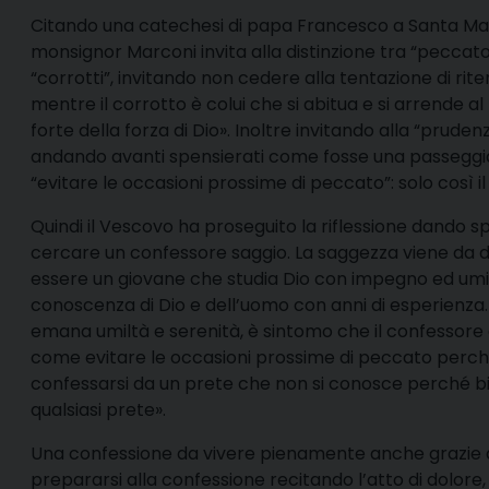
Citando una catechesi di papa Francesco a Santa Ma
monsignor Marconi invita alla distinzione tra “peccato
“corrotti”, invitando non cedere alla tentazione di rit
mentre il corrotto è colui che si abitua e si arrende a
forte della forza di Dio». Inoltre invitando alla “prud
andando avanti spensierati come fosse una passeggiata
“evitare le occasioni prossime di peccato”: solo così i
Quindi il Vescovo ha proseguito la riflessione dando 
cercare un confessore saggio. La saggezza viene da due
essere un giovane che studia Dio con impegno ed umi
conoscenza di Dio e dell’uomo con anni di esperienza
emana umiltà e serenità, è sintomo che il confessore 
come evitare le occasioni prossime di peccato perc
confessarsi da un prete che non si conosce perché 
qualsiasi prete».
Una confessione da vivere pienamente anche grazie all
prepararsi alla confessione recitando l’atto di dolore