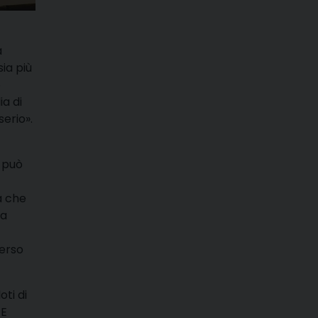
a
ia più
o
a di
serio».
o può
a che
za
erso
ti di
 E