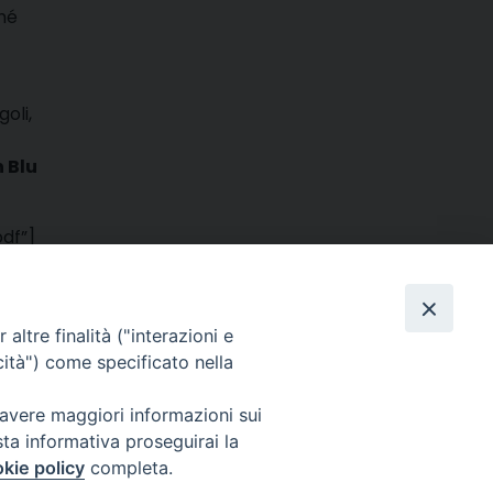
ché
oli,
 Blu
df”]
m
ads
hatsApp
Email
Condividi
altre finalità ("interazioni e
cità") come specificato nella
 avere maggiori informazioni sui
sta informativa proseguirai la
kie policy
completa.