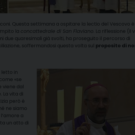
oni. Questa settimana a ospitare la lectio del Vescovo è
empito la
concattedrale di San Flaviano
. La riflessione (il
imi due quaresimali già svolti, ha proseguito il percorso di
liazione, soffermandosi questa volta sul
proposito di n
letto in
 come «se
 viene dal
La vita di
izia però è
ché ne siamo
 l’amore a
ta un atto di