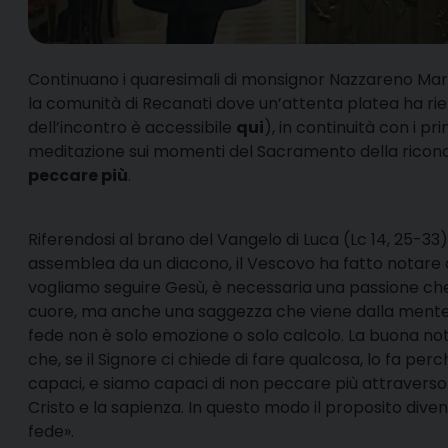
C
ontinuano i quaresimali di monsignor Nazzareno Marc
la comunità di Recanati dove un’attenta platea ha ri
dell’incontro è accessibile
qui
), in continuità con i pr
meditazione sui momenti del Sacramento della riconci
peccare più
.
Riferendosi al brano del Vangelo di Luca (Lc 14, 25-33) 
assemblea da un diacono, il Vescovo ha fatto notare
vogliamo seguire Gesù, è necessaria una passione che
cuore, ma anche una saggezza che viene dalla mente. 
fede non è solo emozione o solo calcolo. La buona not
che, se il Signore ci chiede di fare qualcosa, lo fa per
capaci, e siamo capaci di non peccare più attraverso
Cristo e la sapienza. In questo modo il proposito diven
fede».