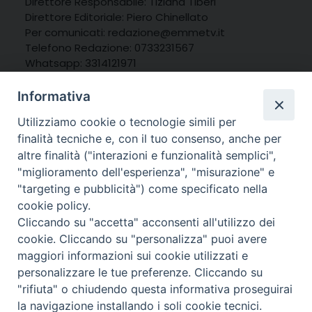
Direttore Responsabile: Tiziana Tiberi
Direttore Editoriale: Piero Chinellato
Per comunicati: redazione@emmetv.it
Telefono Redazione: 0733231567
Whatsapp: 3314121971
Informativa
Utilizziamo cookie o tecnologie simili per
finalità tecniche e, con il tuo consenso, anche per
altre finalità ("interazioni e funzionalità semplici",
"miglioramento dell'esperienza", "misurazione" e
"targeting e pubblicità") come specificato nella
cookie policy.
Cliccando su "accetta" acconsenti all'utilizzo dei
cookie. Cliccando su "personalizza" puoi avere
maggiori informazioni sui cookie utilizzati e
personalizzare le tue preferenze. Cliccando su
© 2025 MarcheMedia s.c. – Via Cincinelli 4 – 62100
"rifiuta" o chiudendo questa informativa proseguirai
Macerata
la navigazione installando i soli cookie tecnici.