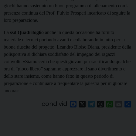
giochi hanno sostenuto un buon programma di allenamento con la
presenza continua del Prof. Fulvio Prosperi incaricato di seguire la
loro preparazione.
La
ssd Quadrifoglio
anche in questa occasione ha fornito
materiale e tecnici portando avanti e collaborando in tutto per la
buona riuscita del progetto. Leandro Bloise Diana, presidente della
polisportiva si dichiara soddisfatto del impegno dei ragazzi
coinvolti: «Siamo certi che questi giovani pur sacrificando qualche
ora di “gioco libero” sapranno apprezzare il sano divertimento e
dello stare insieme, come hanno fatto in questo periodo di
preparazione e continuare a frequentare la palestra per migliorare
ancora».
condividi
Facebook
X
Telegram
Threads
WhatsAp
Email
Co