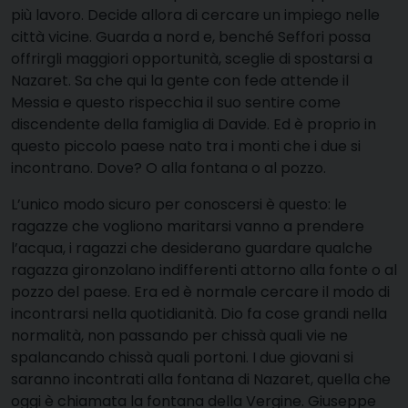
più lavoro. Decide allora di cercare un impiego nelle
città vicine. Guarda a nord e, benché Seffori possa
offrirgli maggiori opportunità, sceglie di spostarsi a
Nazaret. Sa che qui la gente con fede attende il
Messia e questo rispecchia il suo sentire come
discendente della famiglia di Davide. Ed è proprio in
questo piccolo paese nato tra i monti che i due si
incontrano. Dove? O alla fontana o al pozzo.
L’unico modo sicuro per conoscersi è questo: le
ragazze che vogliono maritarsi vanno a prendere
l’acqua, i ragazzi che desiderano guardare qualche
ragazza gironzolano indifferenti attorno alla fonte o al
pozzo del paese. Era ed è normale cercare il modo di
incontrarsi nella quotidianità. Dio fa cose grandi nella
normalità, non passando per chissà quali vie ne
spalancando chissà quali portoni. I due giovani si
saranno incontrati alla fontana di Nazaret, quella che
oggi è chiamata la fontana della Vergine. Giuseppe