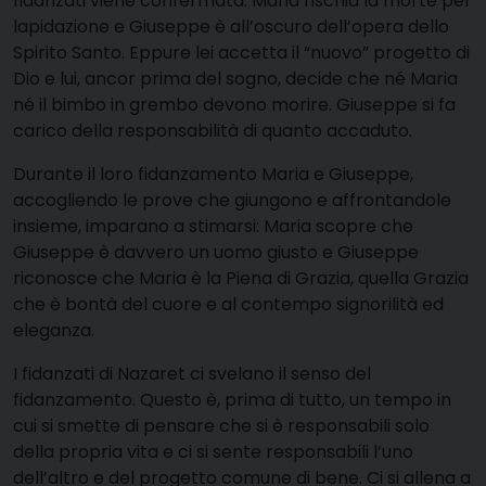
fidanzati viene confermata: Maria rischia la morte per
lapidazione e Giuseppe è all’oscuro dell’opera dello
Spirito Santo. Eppure lei accetta il “nuovo” progetto di
Dio e lui, ancor prima del sogno, decide che né Maria
né il bimbo in grembo devono morire. Giuseppe si fa
carico della responsabilità di quanto accaduto.
Durante il loro fidanzamento Maria e Giuseppe,
accogliendo le prove che giungono e affrontandole
insieme, imparano a stimarsi: Maria scopre che
Giuseppe è davvero un uomo giusto e Giuseppe
riconosce che Maria è la Piena di Grazia, quella Grazia
che è bontà del cuore e al contempo signorilità ed
eleganza.
I fidanzati di Nazaret ci svelano il senso del
fidanzamento. Questo è, prima di tutto, un tempo in
cui si smette di pensare che si è responsabili solo
della propria vita e ci si sente responsabili l’uno
dell’altro e del progetto comune di bene. Ci si allena a