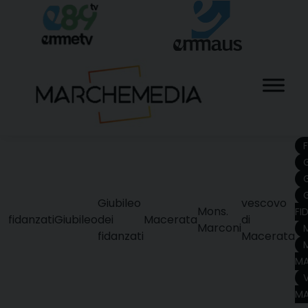
Skip
to
content
G
Giubileo
vescovo
Mons.
FI
fidanzati
Giubileo
dei
Macerata
di
Marconi
fidanzati
Macerata
MA
MA