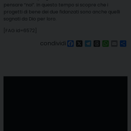
pensare “noi”. In questo tempo si scopre che i
progetti di bene dei due fidanzati sono anche quelli
sognati da Dio per loro.
[FAG id=6572]
condividi
Facebook
X
Telegram
Threads
WhatsAp
Email
Co