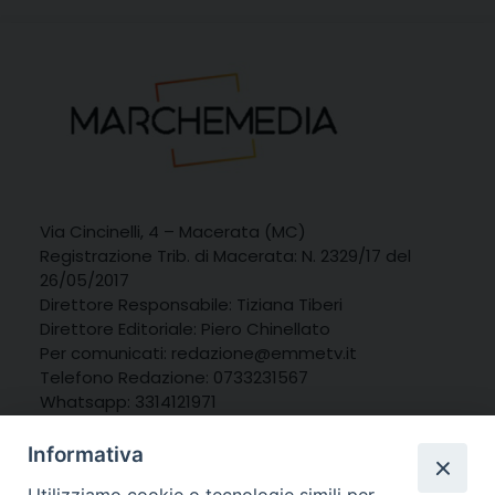
Via Cincinelli, 4 – Macerata (MC)
Registrazione Trib. di Macerata: N. 2329/17 del
26/05/2017
Direttore Responsabile: Tiziana Tiberi
Direttore Editoriale: Piero Chinellato
Per comunicati: redazione@emmetv.it
Telefono Redazione: 0733231567
Whatsapp: 3314121971
Informativa