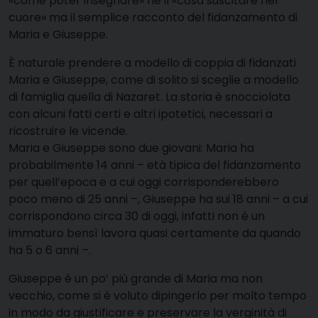
«come poter insegnare» né il «cosa suscitare nel
cuore» ma il semplice racconto del fidanzamento di
Maria e Giuseppe.
È naturale prendere a modello di coppia di fidanzati
Maria e Giuseppe, come di solito si sceglie a modello
di famiglia quella di Nazaret. La storia è snocciolata
con alcuni fatti certi e altri ipotetici, necessari a
ricostruire le vicende.
Maria e Giuseppe sono due giovani: Maria ha
probabilmente 14 anni – età tipica del fidanzamento
per quell’epoca e a cui oggi corrisponderebbero
poco meno di 25 anni –, Giuseppe ha sui 18 anni – a cui
corrispondono circa 30 di oggi, infatti non è un
immaturo bensì lavora quasi certamente da quando
ha 5 o 6 anni –.
Giuseppe è un po’ più grande di Maria ma non
vecchio, come si è voluto dipingerlo per molto tempo
in modo da giustificare e preservare la verginità di