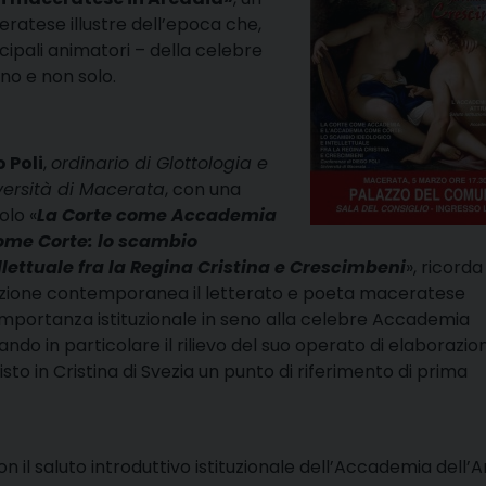
ceratese illustre dell’epoca che,
incipali animatori – della celebre
ano e non solo.
 Poli
,
ordinario di Glottologia e
iversità di Macerata
, con una
olo «
La Corte come Accademia
ome Corte: lo scambio
llettuale fra la Regina Cristina e Crescimbeni
», ricorda
nzione contemporanea il letterato e poeta maceratese
importanza istituzionale in seno alla celebre Accademia
ndo in particolare il rilievo del suo operato di elaborazio
isto in Cristina di Svezia un punto di riferimento di prima
on il saluto introduttivo istituzionale dell’Accademia dell’A