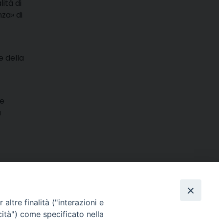
lità di
za» di
e della
ce
a
m
ads
hatsApp
Email
Condividi
altre finalità ("interazioni e
cità") come specificato nella