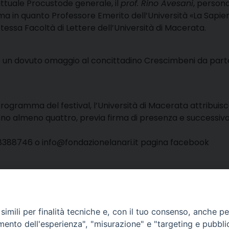
attuale Procustode generale, il
prof. Rino Avesani
, persona
ma in quanto Professore Emerito dell’Università «La Sapien
essa Facoltà di Lettere dell’Università di Macerata.
ome un dovuto omaggio al concittadino Crescimbeni da part
rogramma del festival, l’Università di Macerata attribuis
ranno almeno quattro, previa firma di presenza e successiv
 8388746 o
info@fondazionelanari.it
pagina facebook
condividi
Facebook
X
Telegra
Thre
W
imili per finalità tecniche e, con il tuo consenso, anche per 
amento dell'esperienza", "misurazione" e "targeting e pubbli