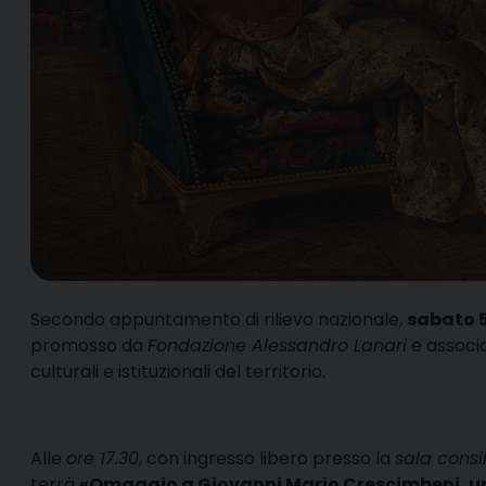
S
econdo appuntamento di rilievo nazionale,
sabato 
promosso da
Fondazione Alessandro Lanari
e associa
culturali e istituzionali del territorio.
Alle
ore 17.30
, con ingresso libero presso la
sala cons
terrà
«Omaggio a Giovanni Mario Crescimbeni, u