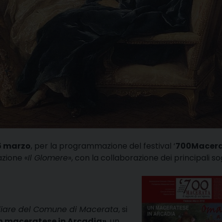
5 marzo
, per la programmazione del festival ‘
700Macer
zione «
Il Glomere
», con la collaborazione dei principali so
iliare del Comune di Macerata
, si
n maceratese in Arcadia»
, un