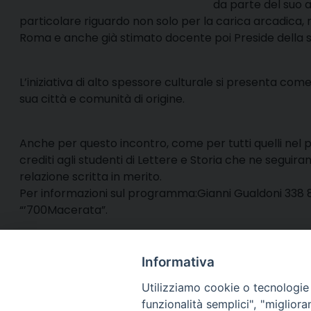
da parte del suo 
particolare riguardo non solo per la carica arcadica, 
Roma e anche già stimato docente poi Preside della st
L’iniziativa di alto spessore culturale si presenta c
sua città e comunità di origine.
Anche per questo incontro, come per tutti quelli nel p
crediti agli studenti di Lettere e Storia che ne segui
relazione scritta in merito.
Per informazioni sul programma:Gianni Gualdoni 338
“’700Macerata”.
Informativa
Utilizziamo cookie o tecnologie s
funzionalità semplici", "miglior