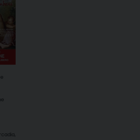
 e
ne
rcadia,