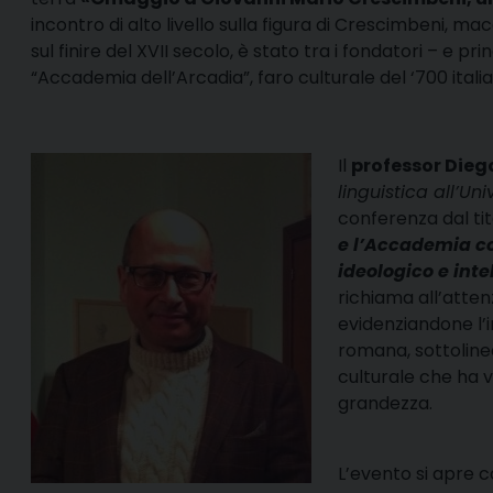
incontro di alto livello sulla figura di Crescimbeni, ma
sul finire del XVII secolo, è stato tra i fondatori – e pr
“Accademia dell’Arcadia”, faro culturale del ‘700 itali
Il
professor Diego
linguistica all’Un
conferenza dal tit
e l’Accademia c
ideologico e inte
richiama all’atte
evidenziandone l’
romana, sottolinea
culturale che ha v
grandezza.
L’evento si apre c