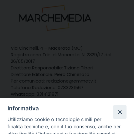
Via Cincinelli, 4 – Macerata (MC)
Registrazione Trib. di Macerata: N. 2329/17 del
26/05/2017
Direttore Responsabile: Tiziana Tiberi
Direttore Editoriale: Piero Chinellato
Per comunicati: redazione@emmetv.it
Telefono Redazione: 0733231567
Whatsapp: 3314121971
Informativa
Utilizziamo cookie o tecnologie simili per
finalità tecniche e, con il tuo consenso, anche per
altre finalità ("interazioni e funzionalità semplici",