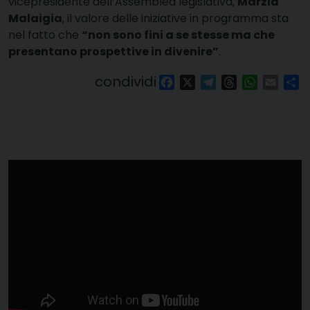
vicepresidente dell’Assemblea legislativa,
Marzia
Malaigia
, il valore delle iniziative in programma sta
nel fatto che
“non sono fini a se stesse ma che
presentano prospettive in divenire”
.
condividi
Facebook
X
Telegram
Threads
WhatsAp
Email
Co