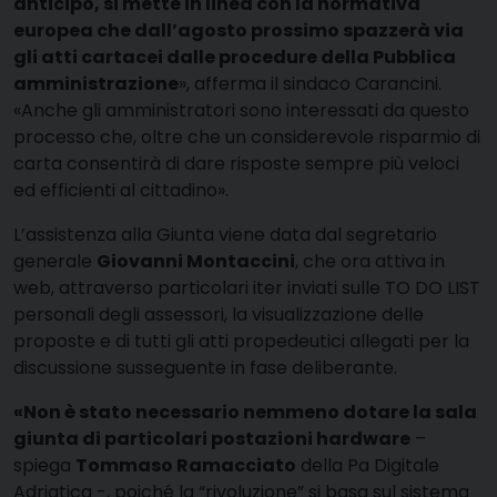
anticipo, si mette in linea con la normativa
europea che dall’agosto prossimo spazzerà via
gli atti cartacei dalle procedure della Pubblica
amministrazione
», afferma il sindaco Carancini.
«Anche gli amministratori sono interessati da questo
processo che, oltre che un considerevole risparmio di
carta consentirà di dare risposte sempre più veloci
ed efficienti al cittadino».
L’assistenza alla Giunta viene data dal segretario
generale
Giovanni Montaccini
, che ora attiva in
web, attraverso particolari iter inviati sulle TO DO LIST
personali degli assessori, la visualizzazione delle
proposte e di tutti gli atti propedeutici allegati per la
discussione susseguente in fase deliberante.
«Non è stato necessario nemmeno dotare la sala
giunta di particolari postazioni hardware
–
spiega
Tommaso Ramacciato
della Pa Digitale
Adriatica -, poiché la “rivoluzione” si basa sul sistema