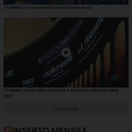
TG EMME.Frecciarossa ferma a Civitanova!
TG EMME.Tosca, Elisir d'Amore e Traviata i titoli del MOF
2027
Load More
INSERTO MENSILE