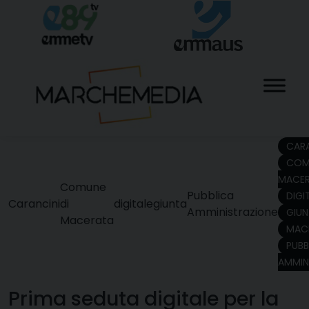
Skip
to
content
CARA
COM
MACE
Comune
Pubblica
DIGI
Carancini
di
digitale
giunta
Amministrazione
GIU
Macerata
MAC
PUBB
AMMIN
Prima seduta digitale per la