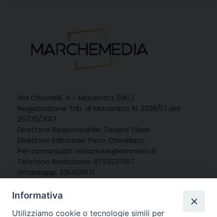
Via Cincinelli, 4 – Macerata (MC)
Registrazione Trib. di Macerata: N. 2329/17 del
26/05/2017
Direttore Responsabile: Tiziana Tiberi
Direttore Editoriale: Piero Chinellato
Per comunicati: redazione@emmetv.it
Telefono Redazione: 0733231567
Whatsapp: 3314121971
Informativa
Utilizziamo cookie o tecnologie simili per