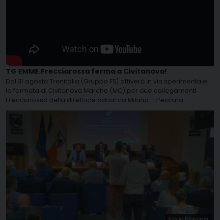
TG EMME.Frecciarossa ferma a Civitanova!
Dal 31 agosto Trenitalia (Gruppo FS) attiverà in via sperimentale
la fermata di Civitanova Marche (MC) per due collegamenti
Frecciarossa della direttrice adriatica Milano – Pescara.
Now Playing