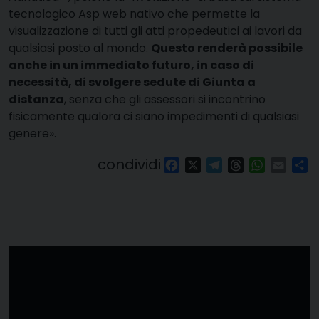
tecnologico Asp web nativo che permette la
visualizzazione di tutti gli atti propedeutici ai lavori da
qualsiasi posto al mondo.
Questo renderà possibile
anche in un immediato futuro, in caso di
necessità, di svolgere sedute di Giunta a
distanza
, senza che gli assessori si incontrino
fisicamente qualora ci siano impedimenti di qualsiasi
genere».
condividi
Facebook
X
Telegram
Threads
WhatsAp
Email
Co