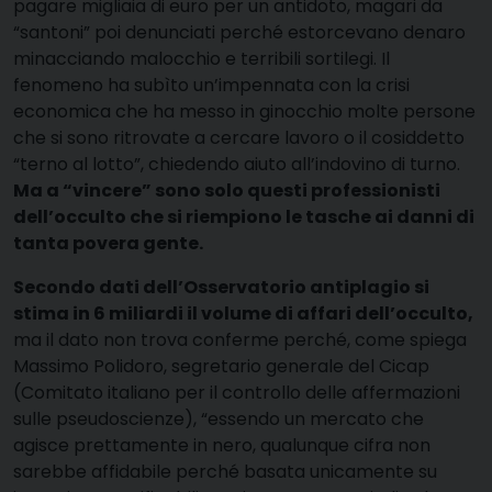
pagare migliaia di euro per un antidoto, magari da
“santoni” poi denunciati perché estorcevano denaro
minacciando malocchio e terribili sortilegi. Il
fenomeno ha subìto un’impennata con la crisi
economica che ha messo in ginocchio molte persone
che si sono ritrovate a cercare lavoro o il cosiddetto
“terno al lotto”, chiedendo aiuto all’indovino di turno.
Ma a “vincere” sono solo questi professionisti
dell’occulto che si riempiono le tasche ai danni di
tanta povera gente.
Secondo dati dell’Osservatorio antiplagio si
stima in 6 miliardi il volume di affari dell’occulto,
ma il dato non trova conferme perché, come spiega
Massimo Polidoro, segretario generale del Cicap
(Comitato italiano per il controllo delle affermazioni
sulle pseudoscienze), “essendo un mercato che
agisce prettamente in nero, qualunque cifra non
sarebbe affidabile perché basata unicamente su