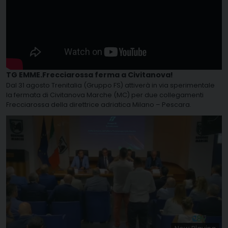
TG EMME.Frecciarossa ferma a Civitanova!
Dal 31 agosto Trenitalia (Gruppo FS) attiverà in via sperimentale
la fermata di Civitanova Marche (MC) per due collegamenti
Frecciarossa della direttrice adriatica Milano – Pescara.