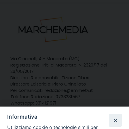
Via Cincinelli, 4 – Macerata (MC)
Registrazione Trib. di Macerata: N. 2329/17 del
26/05/2017
Direttore Responsabile: Tiziana Tiberi
Direttore Editoriale: Piero Chinellato
Per comunicati: redazione@emmetv.it
Telefono Redazione: 0733231567
Whatsapp: 3314121971
Informativa
Utilizziamo cookie o tecnologie simili per