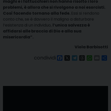
maghi e i fattucchieri non hanno risolto i loro
problemi, è allora che si rivolgono a noi esorcisti.
Così facendo tornano alla fede.
Essi si rendono
conto che, se è davvero il maligno a disturbare
l’esistenza di un individuo,
l’unica salvezza è
affidarsi alle braccia di Dio e alla sua
misericordia”.
Viola Barbisotti
condividi
Facebook
X
Telegram
Threads
WhatsAp
Email
Co