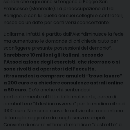
siciliani che ogni anno si tengono a Poggio San
Francesco (Monreale). La preoccupazione di fra
Benigno, e con lui quella dei suoi colleghi e confratelli,
nasce da un dato per certi versi sconcertante:
L’allarme, infatti, è partito dall’Aie: “diminuisce la fede
ma aumentano le domande di chi chiede aiuto per
sconfiggere presunte possessioni del demonio”.
Sarebbero 10 milioni gli italiani, secondo
l’Associazione degli esorcisti, che ricorrono o si
sono rivolti ad operatori dell’occulto,
ritrovandosi a comprare amuleti “trova lavoro”
a 200 euro e a chiedere consulenze astrali online
a 50 euro.
E c’è anche chi, sentendosi
particolarmente afflitto dalla malasorte, cerca di
combattere “il destino avverso” per la modica cifra di
1000 euro. Non sono nuove le notizie che raccontano
di famiglie raggirate da maghi senza scrupoli.
Convinte di essere vittime di malefici e “costrette” a