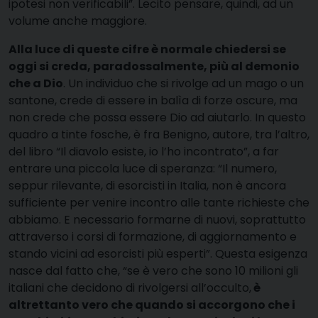
ipotesi non verificabili”. Lecito pensare, quindi, ad un
volume anche maggiore.
Alla luce di queste cifre è normale chiedersi se
oggi si creda, paradossalmente, più al demonio
che a Dio
. Un individuo che si rivolge ad un mago o un
santone, crede di essere in balìa di forze oscure, ma
non crede che possa essere Dio ad aiutarlo. In questo
quadro a tinte fosche, è fra Benigno, autore, tra l’altro,
del libro “Il diavolo esiste, io l’ho incontrato”, a far
entrare una piccola luce di speranza: “Il numero,
seppur rilevante, di esorcisti in Italia, non è ancora
sufficiente per venire incontro alle tante richieste che
abbiamo. E necessario formarne di nuovi, soprattutto
attraverso i corsi di formazione, di aggiornamento e
stando vicini ad esorcisti più esperti”. Questa esigenza
nasce dal fatto che, “se è vero che sono 10 milioni gli
italiani che decidono di rivolgersi all’occulto,
è
altrettanto vero che quando si accorgono che i