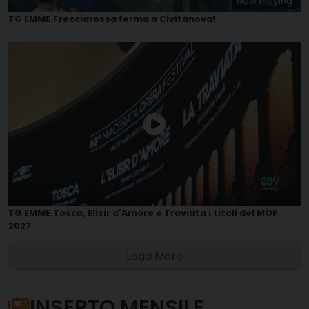
Now Playing
TG EMME.Frecciarossa ferma a Civitanova!
TG EMME.Tosca, Elisir d'Amore e Traviata i titoli del MOF
2027
Load More
INSERTO MENSILE