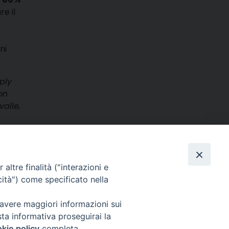
re il
ni
ply
on
valle,
m
ads
hatsApp
Email
Condividi
altre finalità ("interazioni e
cità") come specificato nella
 avere maggiori informazioni sui
sta informativa proseguirai la
kie policy
completa.