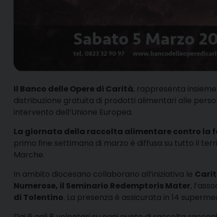
I
l Banco delle Opere di Carità
, rappresenta insieme 
distribuzione gratuita di prodotti alimentari alle perso
intervento dell’Unione Europea.
La giornata della raccolta alimentare contro la f
primo fine settimana di marzo è diffusa su tutto il ter
Marche.
In ambito diocesano collaborano all’iniziativa le
Carit
Numerose, il Seminario Redemptoris Mater
, l’ass
di Tolentino
. La presenza è assicurata in 14 supermer
Dai 6 agli 8 volontari su ogni punto di raccolta raccog