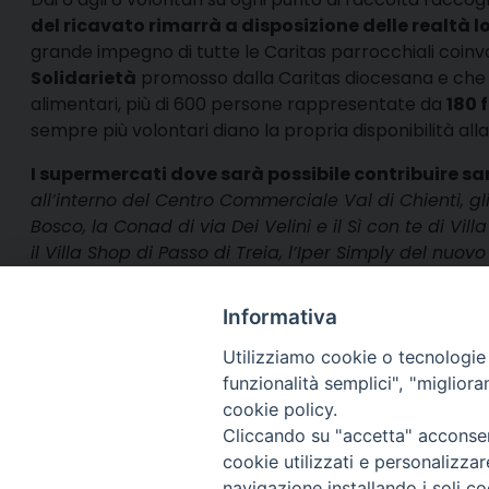
del ricavato rimarrà a disposizione delle realtà 
grande impegno di tutte le Caritas parrocchiali coinvo
Solidarietà
promosso dalla Caritas diocesana e che a
alimentari, più di 600 persone rappresentate da
180 
sempre più volontari diano la propria disponibilità alla
I supermercati dove sarà possibile contribuire s
all’interno del Centro Commerciale Val di Chienti, gli
Bosco, la Conad di via Dei Velini e il Sì con te di Vil
il Villa Shop di Passo di Treia, l’Iper Simply del nu
Sambucheto, la Coal di Montecassiano e il Si con Te
Informativa
Utilizziamo cookie o tecnologie s
funzionalità semplici", "miglior
cookie policy.
Via Cincine
Registrazio
Cliccando su "accetta" acconsent
Direttore R
cookie utilizzati e personalizza
Direttore Ed
navigazione installando i soli co