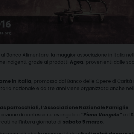
al Banco Alimentare, la maggior associazione in Italia nel
ne indigenti, grazie ai prodotti
Agea
, provenienti dalle sco
ame in Italia
, promossa dal Banco delle Opere di Carità 
ritorio nazionale e da tre anni viene organizzata anche nel
as parrocchiali, l’Associazione Nazionale Famiglie
ociazione di confessione evangelica
“Pieno Vangelo”
e il
S
cati nell’intera giornata di
sabato 5 marzo
.
lieranno ciò che la generosità dei clienti
potrà donare e 