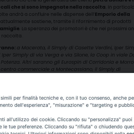
locali che si sono impegnate nella raccolta
. In particola
lte andrà a confluire nelle dispense dell’
Emporio della
ttualmente sostiene, tramite il rifornimento di prodotti
famiglie
. La speranza dei promotori è che nei prossimi an
 raccolta.
aranno:
a Macerata, il Simply di Casette Verdini, Iper Sim
 Iper Simply di via Verga e via Silone, la Coop in viale D
la Potenza. Altri saranno gli Eurospin di Corridonia e Morro
ovo centro commerciale a Montecassiano, il Simply di
 di Montefano.
condividi
Facebook
X
Telegra
Thre
W
imili per finalità tecniche e, con il tuo consenso, anche per 
amento dell'esperienza", "misurazione" e "targeting e pubbli
lli, 4 – Macerata (MC)
ne Trib. di Macerata: N. 2329/17 del 26/05/2017
i all'utilizzo dei cookie. Cliccando su "personalizza" puoi
esponsabile: Tiziana Tiberi
re le tue preferenze. Cliccando su "rifiuta" o chiudendo que
itoriale: Piero Chinellato
okie tecnici. Ulteriori informazioni sono disponibili nella
coo