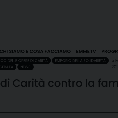
CHI SIAMO E COSA FACCIAMO
EMMETV
PROGR
5 
CO DELLE OPERE DI CARITÀ
EMPORIO DELLA SOLIDARIETÀ
20
CERATA
NEWS
 di Carità contro la fa