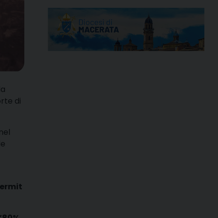
la
rte di
nel
le
ermit
l’80%