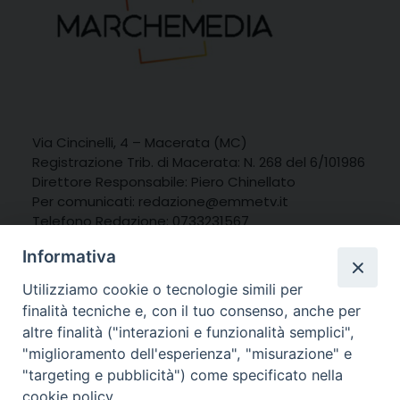
Via Cincinelli, 4 – Macerata (MC)
Registrazione Trib. di Macerata: N. 268 del 6/101986
Direttore Responsabile: Piero Chinellato
Per comunicati:
redazione@emmetv.it
Telefono Redazione: 0733231567
Whatsapp: 3314121971
Informativa
Utilizziamo cookie o tecnologie simili per
finalità tecniche e, con il tuo consenso, anche per
altre finalità ("interazioni e funzionalità semplici",
"miglioramento dell'esperienza", "misurazione" e
"targeting e pubblicità") come specificato nella
cookie policy.