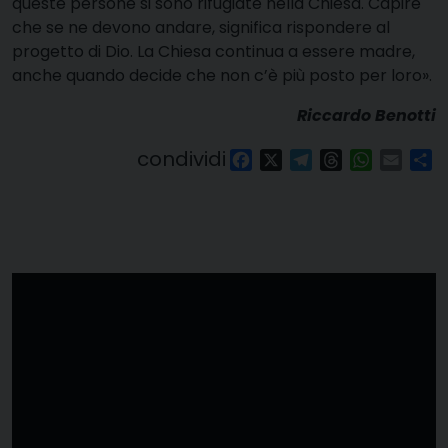
queste persone si sono rifugiate nella Chiesa. Capire
che se ne devono andare, significa rispondere al
progetto di Dio. La Chiesa continua a essere madre,
anche quando decide che non c’è più posto per loro».
Riccardo Benotti
condividi
Facebook
X
Telegram
Threads
WhatsAp
Email
Co