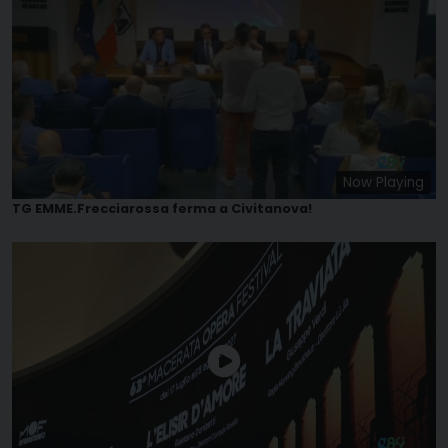
Now Playing
TG EMME.Frecciarossa ferma a Civitanova!