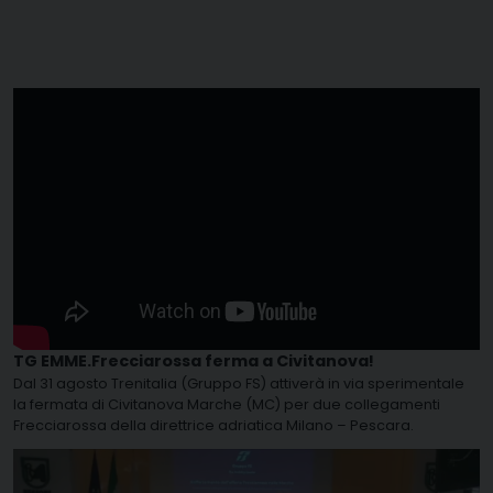
TG EMME.Frecciarossa ferma a Civitanova!
Dal 31 agosto Trenitalia (Gruppo FS) attiverà in via sperimentale
la fermata di Civitanova Marche (MC) per due collegamenti
Frecciarossa della direttrice adriatica Milano – Pescara.