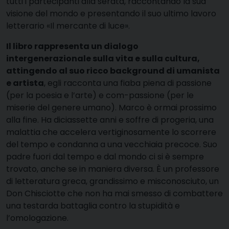
tutti i partecipanti alla serata, raccontando la sua
visione del mondo e presentando il suo ultimo lavoro
letterario «Il mercante di luce».
Il libro rappresenta un dialogo
intergenerazionale sulla vita e sulla cultura,
attingendo al suo ricco background di umanista
e artista
, egli racconta una fiaba piena di passione
(per la poesia e l’arte) e com-passione (per le
miserie del genere umano). Marco è ormai prossimo
alla fine. Ha diciassette anni e soffre di progeria, una
malattia che accelera vertiginosamente lo scorrere
del tempo e condanna a una vecchiaia precoce. Suo
padre fuori dal tempo e dal mondo ci si è sempre
trovato, anche se in maniera diversa. È un professore
di letteratura greca, grandissimo e misconosciuto, un
Don Chisciotte che non ha mai smesso di combattere
una testarda battaglia contro la stupidità e
l’omologazione.