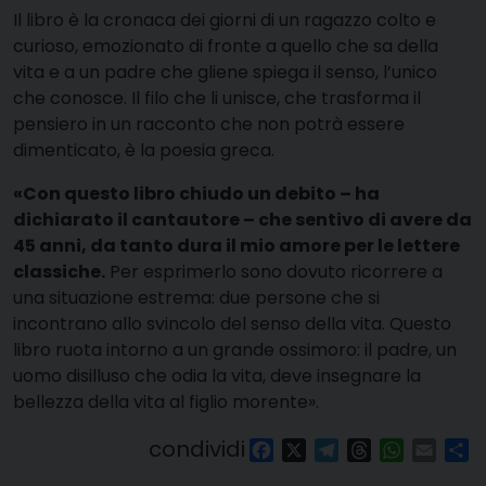
Il libro è la cronaca dei giorni di un ragazzo colto e
curioso, emozionato di fronte a quello che sa della
vita e a un padre che gliene spiega il senso, l’unico
che conosce. Il filo che li unisce, che trasforma il
pensiero in un racconto che non potrà essere
dimenticato, è la poesia greca.
«Con questo libro chiudo un debito – ha
dichiarato il cantautore – che sentivo di avere da
45 anni, da tanto dura il mio amore per le lettere
classiche.
Per esprimerlo sono dovuto ricorrere a
una situazione estrema: due persone che si
incontrano allo svincolo del senso della vita. Questo
libro ruota intorno a un grande ossimoro: il padre, un
uomo disilluso che odia la vita, deve insegnare la
bellezza della vita al figlio morente».
condividi
Facebook
X
Telegram
Threads
WhatsAp
Email
Co