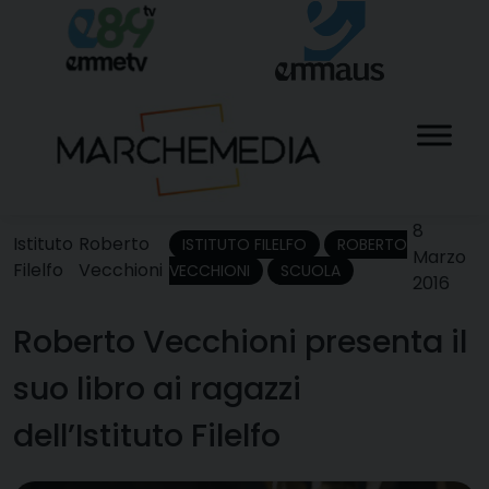
Skip
to
content
8
Istituto
Roberto
ISTITUTO FILELFO
ROBERTO
Marzo
Filelfo
Vecchioni
VECCHIONI
SCUOLA
2016
Roberto Vecchioni presenta il
suo libro ai ragazzi
dell’Istituto Filelfo