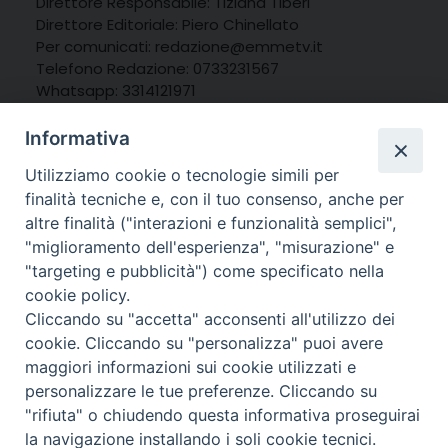
Direttore Responsabile: Tiziana Tiberi
Direttore Editoriale: Piero Chinellato
Per comunicati: redazione@emmetv.it
Telefono Redazione: 0733231567
Whatsapp: 3314121971
Informativa
Utilizziamo cookie o tecnologie simili per
finalità tecniche e, con il tuo consenso, anche per
altre finalità ("interazioni e funzionalità semplici",
"miglioramento dell'esperienza", "misurazione" e
"targeting e pubblicità") come specificato nella
cookie policy.
Cliccando su "accetta" acconsenti all'utilizzo dei
cookie. Cliccando su "personalizza" puoi avere
maggiori informazioni sui cookie utilizzati e
personalizzare le tue preferenze. Cliccando su
© 2025 MarcheMedia s.c. – Via Cincinelli 4 – 62100
"rifiuta" o chiudendo questa informativa proseguirai
Macerata
la navigazione installando i soli cookie tecnici.