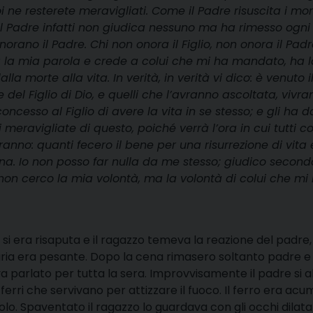
ne resterete meravigliati. Come il Padre risuscita i mor
e; il Padre infatti non giudica nessuno ma ha rimesso ogni
 onorano il Padre. Chi non onora il Figlio, non onora il Pad
lta la mia parola e crede a colui che mi ha mandato, ha l
a morte alla vita. In verità, in verità vi dico: è venuto i
del Figlio di Dio, e quelli che l’avranno ascoltata, vivra
oncesso al Figlio di avere la vita in se stesso; e gli ha da
 meravigliate di questo, poiché verrà l’ora in cui tutti c
anno: quanti fecero il bene per una risurrezione di vita 
nna. Io non posso far nulla da me stesso; giudico second
 non cerco la mia volontà, ma la volontà di colui che mi
si era risaputa e il ragazzo temeva la reazione del padre,
aria era pesante. Dopo la cena rimasero soltanto padre e f
 parlato per tutta la sera. Improvvisamente il padre si a
rri che servivano per attizzare il fuoco. Il ferro era acu
olo. Spaventato il ragazzo lo guardava con gli occhi dilatati