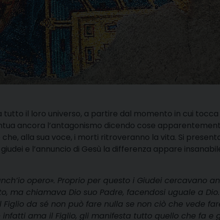
 tutto il loro universo, a partire dal momento in cui tocca
ccentua ancora l’antagonismo dicendo cose apparentemen
e che, alla sua voce, i morti ritroveranno la vita. Si present
 giudei e l’annuncio di Gesù la differenza appare insanabil
anch’io opero». Proprio per questo i Giudei cercavano a
bato, ma chiamava Dio suo Padre, facendosi uguale a Dio
, il Figlio da sé non può fare nulla se non ciò che vede fa
e infatti ama il Figlio, gli manifesta tutto quello che fa e g