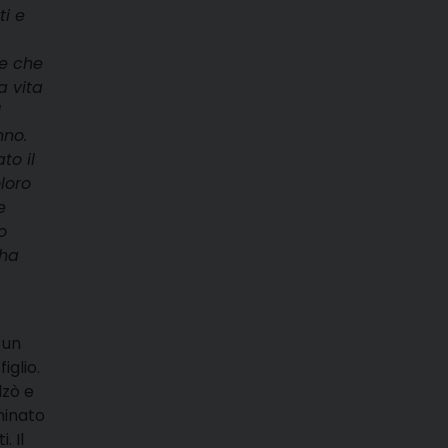
ti e
re che
a vita
l
nno.
to il
oloro
e
o
 ha
 un
iglio.
lzò e
minato
. Il