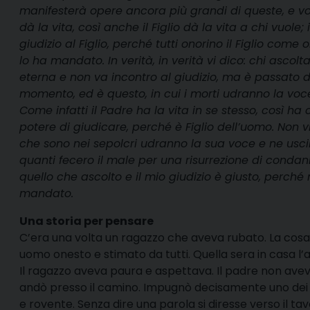
manifesterà opere ancora più grandi di queste, e voi 
dà la vita, così anche il Figlio dà la vita a chi vuol
giudizio al Figlio, perché tutti onorino il Figlio come
lo ha mandato. In verità, in verità vi dico: chi asco
eterna e non va incontro al giudizio, ma è passato dall
momento, ed è questo, in cui i morti udranno la voce 
Come infatti il Padre ha la vita in se stesso, così ha c
potere di giudicare, perché è Figlio dell’uomo. Non vi
che sono nei sepolcri udranno la sua voce e ne uscir
quanti fecero il male per una risurrezione di conda
quello che ascolto e il mio giudizio è giusto, perché
mandato.
Una storia per pensare
C’era una volta un ragazzo che aveva rubato. La cosa 
uomo onesto e stimato da tutti. Quella sera in casa l’
Il ragazzo aveva paura e aspettava. Il padre non aveva
andò presso il camino. Impugnò decisamente uno dei fe
e rovente. Senza dire una parola si diresse verso il tav