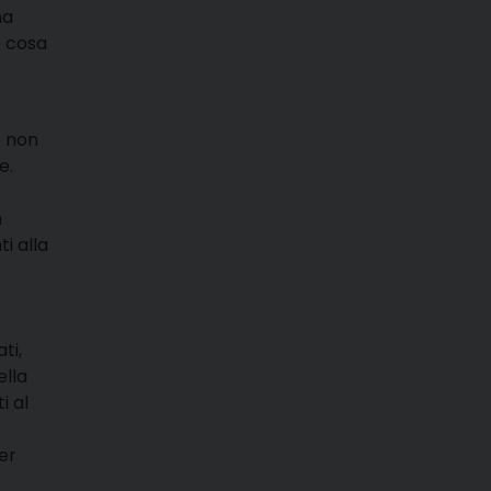
na
e cosa
e non
e.
n
i alla
ti,
ella
i al
er