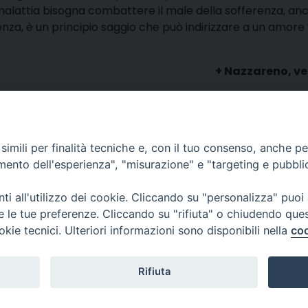
malattia bisogna combattere il male della sofferenza, an
nza, è un principio saggio che può indirizzare a un amore
+ Nazzareno, v
a 2016
)
condividi
Facebook
X
Telegra
Thre
W
imili per finalità tecniche e, con il tuo consenso, anche per 
amento dell'esperienza", "misurazione" e "targeting e pubbli
lli, 4 – Macerata (MC)
ne Trib. di Macerata: N. 2329/17 del 26/05/2017
i all'utilizzo dei cookie. Cliccando su "personalizza" puoi
esponsabile: Tiziana Tiberi
re le tue preferenze. Cliccando su "rifiuta" o chiudendo que
itoriale: Piero Chinellato
okie tecnici. Ulteriori informazioni sono disponibili nella
coo
cati: redazione@emmetv.it
edazione: 0733231567
© 2
Rifiuta
3314121971