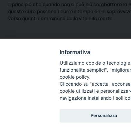
Il principio che quando non si può più combattere la 
queste cure possono ridurre il tempo della sopravvive
verso quanti camminano dalla vita alla morte.
(Testo tratto da: Nazzareno Marconi,
Verso la Pasqu
Informativa
Utilizziamo cookie o tecnologie s
funzionalità semplici", "miglior
cookie policy.
Via Cincine
Registrazio
Cliccando su "accetta" acconsent
Direttore R
cookie utilizzati e personalizza
Direttore Ed
navigazione installando i soli co
Per comuni
Telefono R
Personalizza
Whatsapp: 