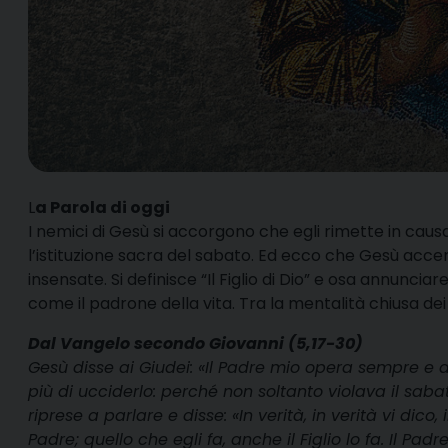
L
a Parola di oggi
I nemici di Gesù si accorgono che egli rimette in causa
l’istituzione sacra del sabato. Ed ecco che Gesù a
insensate. Si definisce “Il Figlio di Dio” e osa annunciar
come il padrone della vita. Tra la mentalità chiusa dei
Dal Vangelo secondo Giovanni (5,17-30)
Gesù disse ai Giudei: «Il Padre mio opera sempre e 
più di ucciderlo: perché non soltanto violava il sa
riprese a parlare e disse: «In verità, in verità vi dico
Padre; quello che egli fa, anche il Figlio lo fa. Il Padr