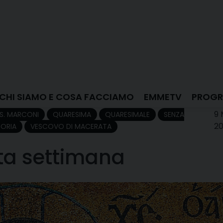
CHI SIAMO E COSA FACCIAMO
EMMETV
PROGR
9 
S. MARCONI
QUARESIMA
QUARESIMALE
SENZA
20
ORIA
VESCOVO DI MACERATA
ta settimana