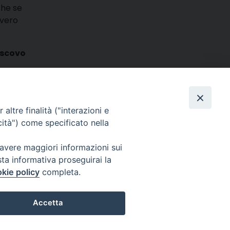
che se
 vero
escovo
m
ads
hatsApp
Email
Condividi
altre finalità ("interazioni e
cità") come specificato nella
 avere maggiori informazioni sui
sta informativa proseguirai la
kie policy
completa.
025 MarcheMedia s.c. – Via Cincinelli 4 – 62100 Macerata
Accetta
Partita IVA: 01337550436 |
Informativa sulla Privacy
Preferenze Cookie