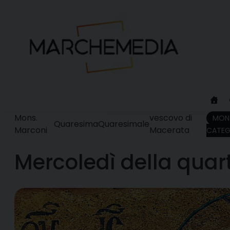
Skip
to
content
Mons.
vescovo di
MON
Quaresima
Quaresimale
Marconi
Macerata
CATEG
Mercoledì della quar