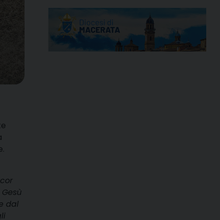
te
a
e.
ncor
. Gesù
re dal
li