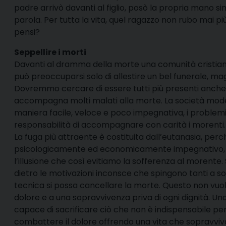
padre arrivò davanti al figlio, posò la propria mano sin
parola. Per tutta la vita, quel ragazzo non rubo mai pi
pensi?
Seppellire i morti
Davanti al dramma della morte una comunità cristian
può preoccuparsi solo di allestire un bel funerale, ma
Dovremmo cercare di essere tutti più presenti anche 
accompagna molti malati alla morte. La società mode
maniera facile, veloce e poco impegnativa, i problemi 
responsabilità di accompagnare con carità i morenti.
La fuga più attraente è costituita dall’eutanasia, 
psicologicamente ed economicamente impegnativo, so
l’illusione che così evitiamo la sofferenza al morente
dietro le motivazioni inconsce che spingono tanti a sos
tecnica si possa cancellare la morte. Questo non v
dolore e a una sopravvivenza priva di ogni dignità. U
capace di sacrificare ciò che non è indispensabile per
combattere il dolore offrendo una vita che sopravviv