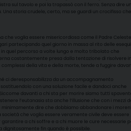
istra sul tavolo e poi la trapassò con il ferro. Senza dire u
ù. Una storia crudele, certo, ma se guardi un crocifisso ch
a che voglia essere misericordiosa come il Padre Celest
gari partecipando quel giorno in massa al rito delle esequi
in quel percorso a volte lungo e molto tribolato che
rna costantemente presa dalla tentazione di risolvere i
complessi della vita e della morte, tende a fuggire davant
perché ci deresponsabilizza da un accompagnamento
stituendolo con una soluzione facile e dandoci anche
. Siccome davanti a chi sta per morire siamo tutti spaventa
tenere l’eutanasia sta anche l’illusione che con i mezzi d
uol minimamente dire che dobbiamo abbandonare i morent
na società che voglia essere veramente civile deve essere
 garantire a chi soffre e a chi muore le cure necessarie p
a dignitosamente fin quando è possibile.