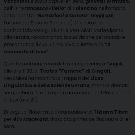
Vecchioni
è stato ospite ieri sera,
giovedì 10 marzo
,
dell’Iis
“Francesco Filelfo
” di
Tolentino
nell’ambito
del progetto
“Narrazioni d’autore”
(leggi
qui
l’articolo di Simone Baroncia). L’artista si è
confrontato con gli alunni e con tutti i partecipanti
alla serata, raccontando la sua visione del mondo e
presentando il suo ultimo lavoro letterario
“Il
mercante di luce”
.
Questa mattina, venerdì 11 marzo, invece, a Cingoli,
alle ore 11.30, al
Teatro “Farnese” di Cingoli
,
Vecchioni ha incontrato i ragazzi del
Liceo
Linguistico e delle Scienze umane
, mentre domani
sera, sabato 12 marzo, sarà in concerto al Palatriccoli
di Jesi (ore 21).
Di seguito, l’intervista al cantautore di
Tiziana Tiberi
,
per
èTv Macerata
, rilasciata prima dell’incontro di ieri
sera.