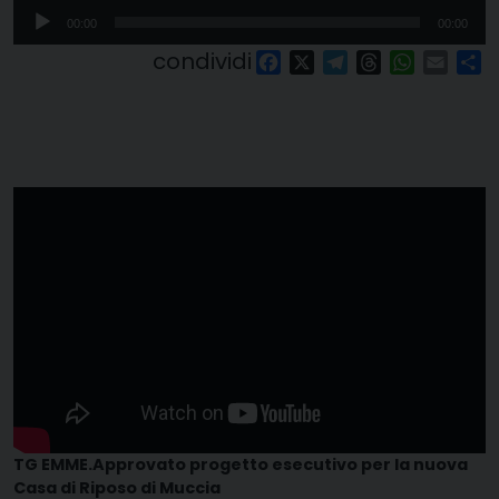
Audio
00:00
00:00
Player
condividi
Facebook
X
Telegram
Threads
WhatsAp
Email
Co
TG EMME.Approvato progetto esecutivo per la nuova
Casa di Riposo di Muccia