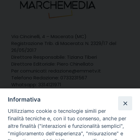
Via Cincinelli, 4 – Macerata (MC)
Registrazione Trib. di Macerata: N. 2329/17 del
26/05/2017
Direttore Responsabile: Tiziana Tiberi
Direttore Editoriale: Piero Chinellato
Per comunicati: redazione@emmetv.it
Telefono Redazione: 0733231567
Whatsapp: 3314121971
Informativa
Utilizziamo cookie o tecnologie simili per
finalità tecniche e, con il tuo consenso, anche per
altre finalità ("interazioni e funzionalità semplici",
"miglioramento dell'esperienza", "misurazione" e