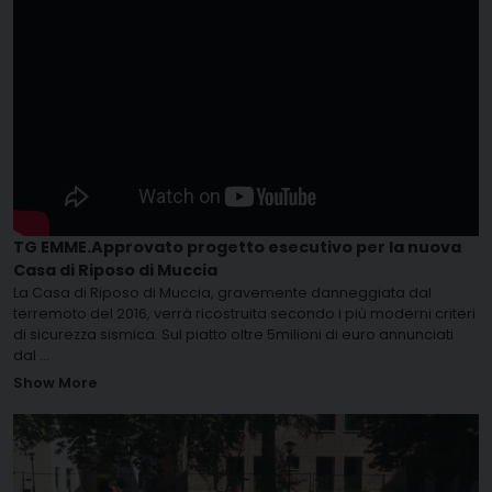
TG EMME.Approvato progetto esecutivo per la nuova
Casa di Riposo di Muccia
La Casa di Riposo di Muccia, gravemente danneggiata dal
terremoto del 2016, verrà ricostruita secondo i più moderni criteri
di sicurezza sismica. Sul piatto oltre 5milioni di euro annunciati
dal
...
Show More