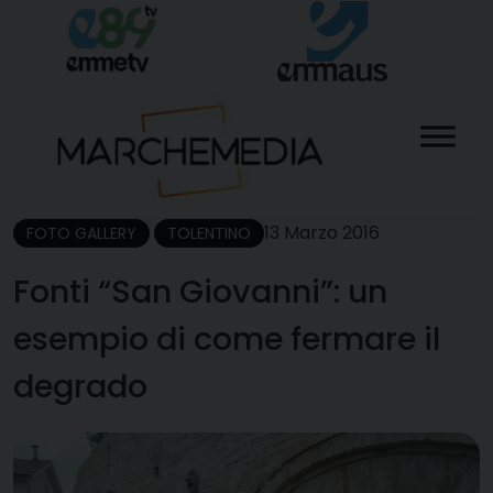
Skip
to
content
13 Marzo 2016
FOTO GALLERY
TOLENTINO
Fonti “San Giovanni”: un
esempio di come fermare il
degrado