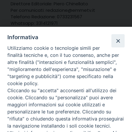
Direttore Editoriale: Piero Chinellato
Per comunicati: redazione@emmetv.it
Telefono Redazione: 0733231567
Whatsapp: 3314121971
Informativa
Utilizziamo cookie o tecnologie simili per
finalità tecniche e, con il tuo consenso, anche per
altre finalità ("interazioni e funzionalità semplici",
"miglioramento dell'esperienza", "misurazione" e
"targeting e pubblicità") come specificato nella
cookie policy.
Cliccando su "accetta" acconsenti all'utilizzo dei
cookie. Cliccando su "personalizza" puoi avere
maggiori informazioni sui cookie utilizzati e
personalizzare le tue preferenze. Cliccando su
© 2025 MarcheMedia s.c. – Via Cincinelli 4 – 62100
"rifiuta" o chiudendo questa informativa proseguirai
Macerata
la navigazione installando i soli cookie tecnici.
Partita IVA: 01337550436 |
Informativa sulla Privacy