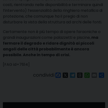
costi, rientrando nelle disponibilità e terminare quindi
l’intervento) l’essenzialità della ringhiera metallica di
protezione, che comunque ha il pregio di non
disturbare la vista della struttura ad archi delle fonti.
Certamente non è più tempo di opere faraoniche o
grandi inaugurazioni come palazzetti e piscine,
ma
fermare il degrado e ridare dignità ai piccoli
angoli delle città probabilmente è ancora
possibile. Anche in tempo di crisi.
[FAG id=7614]
condividi
Facebook
X
Telegram
Threads
WhatsAp
Email
Co