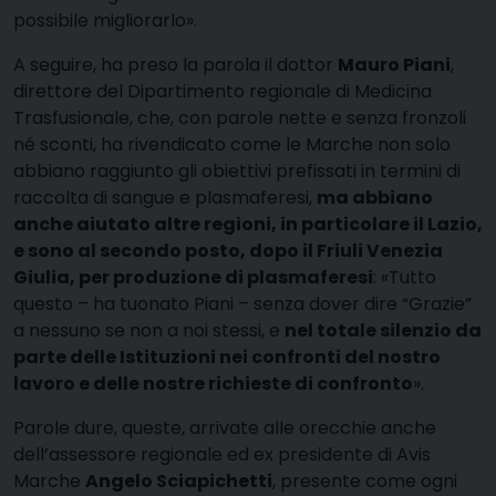
possibile migliorarlo».
A seguire, ha preso la parola il dottor
Mauro Piani
,
direttore del Dipartimento regionale di Medicina
Trasfusionale, che, con parole nette e senza fronzoli
né sconti, ha rivendicato come le Marche non solo
abbiano raggiunto gli obiettivi prefissati in termini di
raccolta di sangue e plasmaferesi,
ma abbiano
anche aiutato altre regioni, in particolare il Lazio,
e sono al secondo posto, dopo il Friuli Venezia
Giulia, per produzione di plasmaferesi
: «Tutto
questo – ha tuonato Piani – senza dover dire “Grazie”
a nessuno se non a noi stessi, e
nel totale silenzio da
parte delle Istituzioni nei confronti del nostro
lavoro e delle nostre richieste di confronto
».
Parole dure, queste, arrivate alle orecchie anche
dell’assessore regionale ed ex presidente di Avis
Marche
Angelo Sciapichetti
, presente come ogni