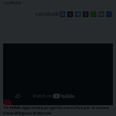
comicità.
condividi
Facebook
X
Telegram
Threads
WhatsAp
Email
Co
TG EMME.Approvato progetto esecutivo per la nuova
Casa di Riposo di Muccia