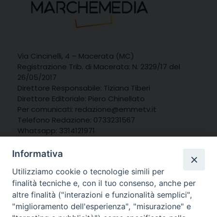
Via Cincinelli, 4 – Macerata (MC)
Registrazione Trib. di Macerata: N. 2329/17 del
26/05/2017
Direttore Responsabile: Tiziana Tiberi
Direttore Editoriale: Piero Chinellato
Per comunicati: redazione@emmetv.it
Telefono Redazione: 0733231567
Whatsapp: 3314121971
Informativa
Utilizziamo cookie o tecnologie simili per
finalità tecniche e, con il tuo consenso, anche per
altre finalità ("interazioni e funzionalità semplici",
"miglioramento dell'esperienza", "misurazione" e