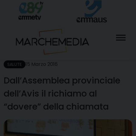
Skip
to
content
15 Marzo 2016
SALUTE
Dall’Assemblea provinciale
dell’Avis il richiamo al
“dovere” della chiamata