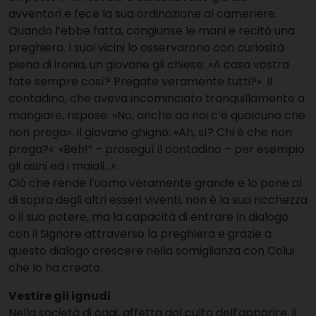
avventori e fece la sua ordinazione al cameriere.
Quando l’ebbe fatta, congiunse le mani e recitò una
preghiera. I suoi vicini lo osservarono con curiosità
piena di ironia, un giovane gli chiese: «A casa vostra
fate sempre così? Pregate veramente tutti?». Il
contadino, che aveva incominciato tranquillamente a
mangiare, rispose: «No, anche da noi c’è qualcuno che
non prega». Il giovane ghignò: «Ah, sì? Chi è che non
prega?«. «Beh!” – proseguì il contadino – per esempio
gli asini ed i maiali…».
Ciò che rende l’uomo veramente grande e lo pone al
di sopra degli altri esseri viventi, non è la sua ricchezza
o il suo potere, ma la capacità di entrare in dialogo
con il Signore attraverso la preghiera e grazie a
questo dialogo crescere nella somiglianza con Colui
che lo ha creato.
Vestire gli ignudi
Nella società di oggi, affetta dal culto dell’apparire, il