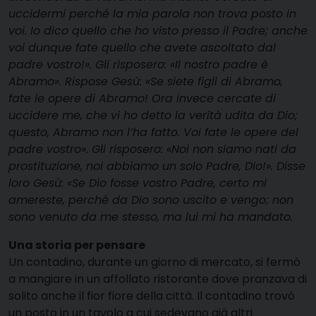
uccidermi perché la mia parola non trova posto in
voi. Io dico quello che ho visto presso il Padre; anche
voi dunque fate quello che avete ascoltato dal
padre vostro!». Gli risposero: «Il nostro padre è
Abramo». Rispose Gesù: «Se siete figli di Abramo,
fate le opere di Abramo! Ora invece cercate di
uccidere me, che vi ho detto la verità udita da Dio;
questo, Abramo non l’ha fatto. Voi fate le opere del
padre vostro». Gli risposero: «Noi non siamo nati da
prostituzione, noi abbiamo un solo Padre, Dio!». Disse
loro Gesù: «Se Dio fosse vostro Padre, certo mi
amereste, perché da Dio sono uscito e vengo; non
sono venuto da me stesso, ma lui mi ha mandato.
Una storia per pensare
Un contadino, durante un giorno di mercato, si fermò
a mangiare in un affollato ristorante dove pranzava di
solito anche il fior fiore della città. Il contadino trovò
un posto in un tavolo a cui sedevano già altri