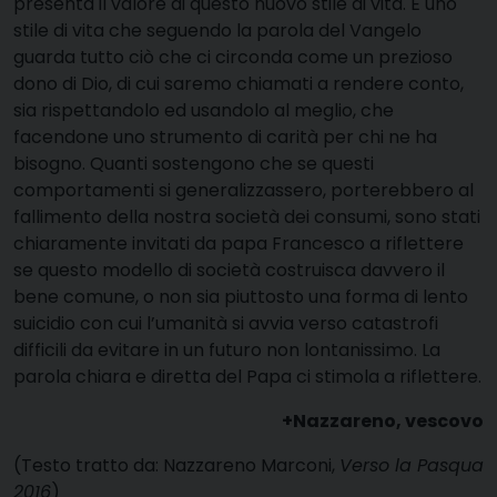
presenta il valore di questo nuovo stile di vita. È uno
stile di vita che seguendo la parola del Vangelo
guarda tutto ciò che ci circonda come un prezioso
dono di Dio, di cui saremo chiamati a rendere conto,
sia rispettandolo ed usandolo al meglio, che
facendone uno strumento di carità per chi ne ha
bisogno. Quanti sostengono che se questi
comportamenti si generalizzassero, porterebbero al
fallimento della nostra società dei consumi, sono stati
chiaramente invitati da papa Francesco a riflettere
se questo modello di società costruisca davvero il
bene comune, o non sia piuttosto una forma di lento
suicidio con cui l’umanità si avvia verso catastrofi
difficili da evitare in un futuro non lontanissimo. La
parola chiara e diretta del Papa ci stimola a riflettere.
+Nazzareno, vescovo
(Testo tratto da: Nazzareno Marconi,
Verso la Pasqua
2016
)