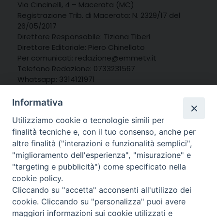
Via Cincinelli, 4 – Macerata (MC)
Registrazione Trib. di Macerata: N. 2329/17 del
26/05/2017
Direttore Responsabile: Tiziana Tiberi
Direttore Editoriale: Piero Chinellato
Per comunicati: redazione@emmetv.it
Telefono Redazione: 0733231567
Whatsapp: 3314121971
Informativa
Utilizziamo cookie o tecnologie simili per
finalità tecniche e, con il tuo consenso, anche per
altre finalità ("interazioni e funzionalità semplici",
"miglioramento dell'esperienza", "misurazione" e
"targeting e pubblicità") come specificato nella
cookie policy.
Cliccando su "accetta" acconsenti all'utilizzo dei
cookie. Cliccando su "personalizza" puoi avere
maggiori informazioni sui cookie utilizzati e