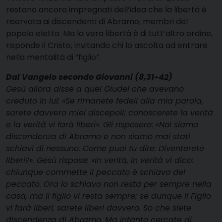
restano ancora impregnati dell’idea che la libertà è
riservata ai discendenti di Abramo, membri del
popolo eletto. Ma la vera libertà è di tutt’altro ordine,
risponde il Cristo, invitando chi lo ascolta ad entrare
nella mentalità di “figlio”.
Dal Vangelo secondo Giovanni (8,31-42)
Gesù allora disse a quei Giudei che avevano
creduto in lui: «Se rimanete fedeli alla mia parola,
sarete davvero miei discepoli; conoscerete la verità
e la verità vi farà liberi». Gli risposero: «Noi siamo
discendenza di Abramo e non siamo mai stati
schiavi di nessuno. Come puoi tu dire: Diventerete
liberi?». Gesù rispose: «In verità, in verità vi dico:
chiunque commette il peccato è schiavo del
peccato. Ora lo schiavo non resta per sempre nella
casa, ma il figlio vi resta sempre; se dunque il Figlio
vi farà liberi, sarete liberi davvero. So che siete
discendenza di Abramo. Ma intanto cercate di