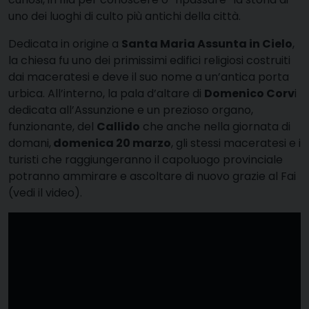
uno dei luoghi di culto più antichi della città.
Dedicata in origine a
Santa Maria Assunta in Cielo
,
la chiesa fu uno dei primissimi edifici religiosi costruiti
dai maceratesi e deve il suo nome a un’antica porta
urbica. All’interno, la pala d’altare di
Domenico Corv
i
dedicata all’Assunzione e un prezioso organo,
funzionante, del
Callido
che anche nella giornata di
domani,
domenica 20 marzo
, gli stessi maceratesi e i
turisti che raggiungeranno il capoluogo provinciale
potranno ammirare e ascoltare di nuovo grazie al Fai
(vedi il video).