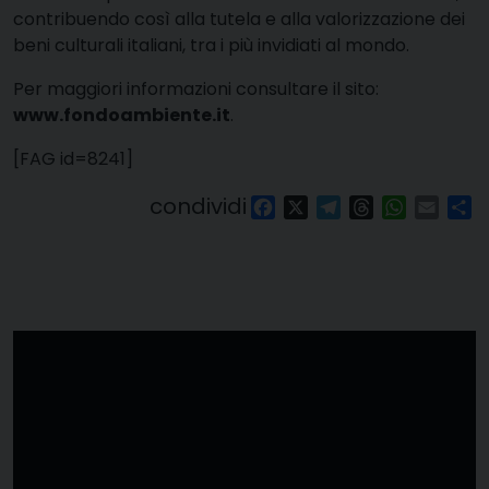
contribuendo così alla tutela e alla valorizzazione dei
beni culturali italiani, tra i più invidiati al mondo.
Per maggiori informazioni consultare il sito:
www.fondoambiente.it
.
[FAG id=8241]
condividi
Facebook
X
Telegram
Threads
WhatsAp
Email
Co