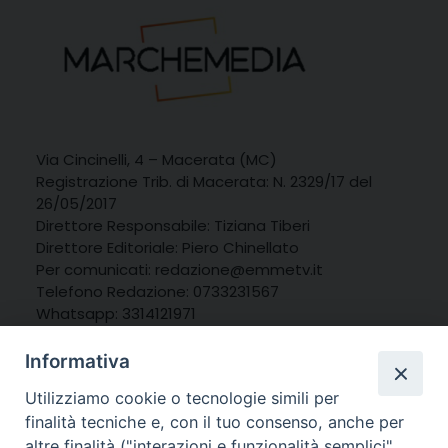
Via Cincinelli, 4 – Macerata (MC)
Registrazione Trib. di Macerata: N. 2329/17 del
26/05/2017
Direttore Responsabile: Tiziana Tiberi
Direttore Editoriale: Piero Chinellato
Per comunicati: redazione@emmetv.it
Telefono Redazione: 0733231567
Whatsapp: 3314121971
Informativa
Utilizziamo cookie o tecnologie simili per
finalità tecniche e, con il tuo consenso, anche per
altre finalità ("interazioni e funzionalità semplici",