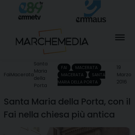
Skip
to
content
Santa
19
FAI
MACERATA
Maria
Fai
Macerata
Marzo
MACERATA
SANTA
della
2016
MARIA DELLA PORTA
Porta
Santa Maria della Porta, con il
Fai nella chiesa più antica