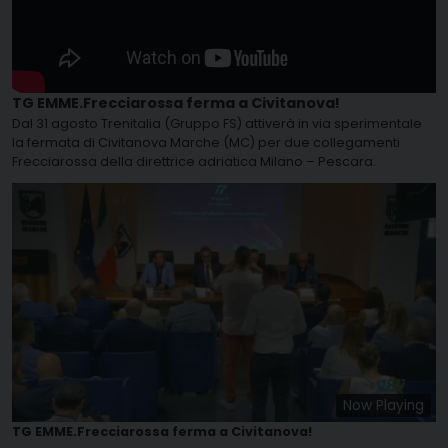
TG EMME.Frecciarossa ferma a Civitanova!
Dal 31 agosto Trenitalia (Gruppo FS) attiverà in via sperimentale
la fermata di Civitanova Marche (MC) per due collegamenti
Frecciarossa della direttrice adriatica Milano – Pescara.
Now Playing
TG EMME.Frecciarossa ferma a Civitanova!