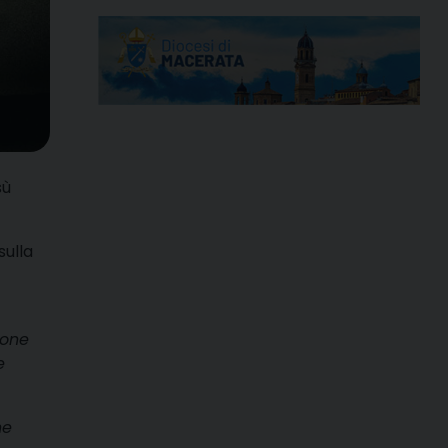
sù
sulla
ione
e
ne