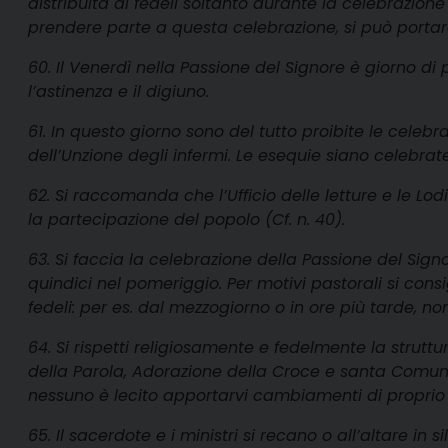
distribuita ai fedeli soltanto durante la celebrazion
prendere parte a questa celebrazione, si può porta
60. Il Venerdì nella Passione del Signore è giorno di
l’astinenza e il digiuno.
61. In questo giorno sono del tutto proibite le celebr
dell’Unzione degli infermi. Le esequie siano celebra
62. Si raccomanda che l’Ufficio delle letture e le Lo
la partecipazione del popolo (Cf. n. 40).
63. Si faccia la celebrazione della Passione del Sig
quindici nel pomeriggio. Per motivi pastorali si consigl
fedeli: per es. dal mezzogiorno o in ore più tarde, no
64. Si rispetti religiosamente e fedelmente la struttu
della Parola, Adorazione della Croce e santa Comuni
nessuno è lecito apportarvi cambiamenti di proprio a
65. Il sacerdote e i ministri si recano o all’altare in