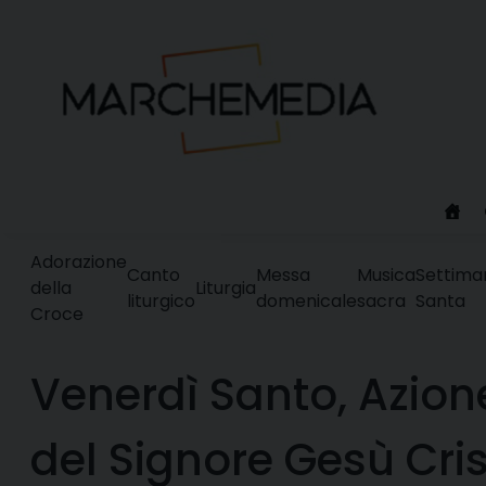
Skip
to
content
Adorazione
Canto
Messa
Musica
Settima
della
Liturgia
liturgico
domenicale
sacra
Santa
Croce
Venerdì Santo, Azione
del Signore Gesù Cri