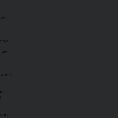
con
pane.
e con
unire i
ia
A
ione,