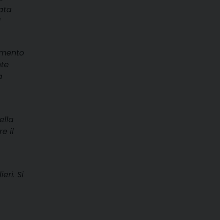
data
l
lemento
nte
a
ella
e il
eri. Si