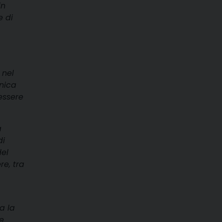
in
e di
 nel
nica
 essere
a
di
del
re, tra
a la
e