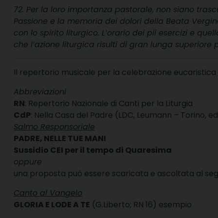
72. Per la loro importanza pastorale, non siano trascur
Passione e la memoria dei dolori della Beata Vergine M
con lo spirito liturgico. L’orario dei pii esercizi e q
che l’azione liturgica risulti di gran lunga superiore 
Il repertorio musicale per la celebrazione eucaristica
Abbreviazioni
RN
: Repertorio Nazionale di Canti per la Liturgia
CdP
: Nella Casa del Padre (LDC, Leumann – Torino, ed
Salmo Responsoriale
PADRE, NELLE TUE MANI
Sussidio CEI per il tempo di Quaresima
oppure
una proposta può essere
scaricata
e
ascoltata
al se
Canto al Vangelo
GLORIA E LODE A TE
(G.Liberto; RN 16)
esempio