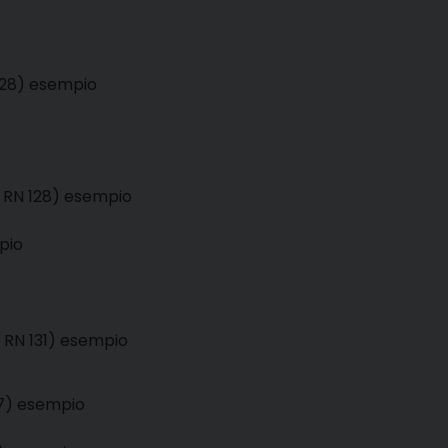
128)
esempio
 RN 128)
esempio
pio
; RN 131)
esempio
37)
esempio