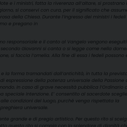
ote e i ministri, fatta la riverenza all’altare, si prostrano 
giorno, si conservi con cura, per il significato che assum
osa della Chiesa. Durante l’ingresso dei ministri i fedeli
iamo e pregano in
lmo responsoriale e il canto al Vangelo vengono eseguiti
e secondo Giovanni si canta o si legge come nella dome
ne, si faccia l’omelia. Alla fine di essa i fedeli possono
 e la forma tramandati dall’antichità, in tutta la previst
a di espressione della potenza universale della Passione 
l mondo. In caso di grave necessità pubblica l’Ordinario 
 speciale intenzione. E’ consentito al sacerdote sceglie
 alle condizioni del luogo, purché venga rispettata la
a preghiera universale.
te grande e di pregio artistico. Per questo rito si scelg
tto questo rito si compia con lo splendore di dignità ch