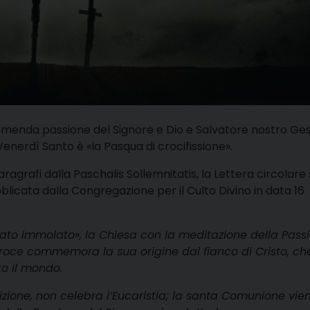
tremenda passione del Signore e Dio e Salvatore nostro Ge
l Venerdì Santo è «la Pasqua di crocifissione».
aragrafi dalla
Paschalis Sollemnitatis
, la Lettera circolare 
licata dalla Congregazione per il Culto Divino in data 16
stato immolato», la Chiesa con la meditazione della Pass
Croce commemora la sua origine dal fianco di Cristo, ch
to il mondo.
dizione, non celebra l’Eucaristia; la santa Comunione vie