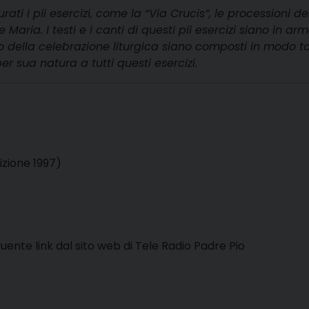
ati i pii esercizi, come la “Via Crucis”, le processioni de
aria. I testi e i canti di questi pii esercizi siano in ar
uello della celebrazione liturgica siano composti in modo t
per sua natura a tutti questi esercizi.
izione 1997)
guente link dal sito web di Tele Radio Padre Pio