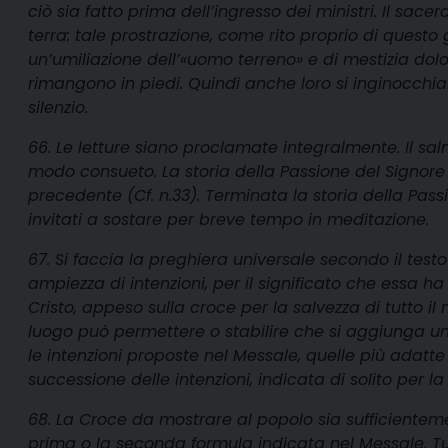
ciò sia fatto prima dell’ingresso dei ministri. Il sacerd
terra: tale prostrazione, come rito proprio di questo 
un’umiliazione dell’«uomo terreno» e di mestizia dolor
rimangono in piedi. Quindi anche loro si inginocch
silenzio.
66. Le letture siano proclamate integralmente. Il sa
modo consueto. La storia della Passione del Signor
precedente (Cf. n.33). Terminata la storia della Passio
invitati a sostare per breve tempo in meditazione.
67. Si faccia la preghiera universale secondo il testo
ampiezza di intenzioni, per il significato che essa h
Cristo, appeso sulla croce per la salvezza di tutto i
luogo può permettere o stabilire che si aggiunga una
le intenzioni proposte nel Messale, quelle più adatte
successione delle intenzioni, indicata di solito per l
68. La Croce da mostrare al popolo sia sufficientemen
prima o la seconda formula indicata nel Messale. Tu