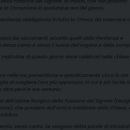
e della Passione del Signore; ai malati, che non possono
re la Comunione in qualunque ora del giorno.
 penitenza obbligatoria in tutta la Chiesa, da osservarsi 
azioni dei sacramenti, eccetto quelli della Penitenza e
te senza canto e senza il suono dell’organo e delle cam
di mattutine di questo giorno siano celebrati nelle chies
nore nelle ore pomeridiane e specificamente circa le ore
ia di scegliere l’ora più opportuna, in cui è più facile ri
n oltre però le ore ventuno.
ra dell’azione liturgica della Passione del Signore (Liturg
one), che proviene dall’antica tradizione della Chiesa. 
rbitrio.
 silenzio, senza canto. Se vengono dette parole di introduz