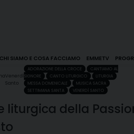
CHI SIAMO E COSA FACCIAMO
EMMETV
PROGR
ADORAZIONE DELLA CROCE
CANTIAMO AL
na
Venerdì
SIGNORE
CANTO LITURGICO
LITURGIA
Santo
MESSA DOMENICALE
MUSICA SACRA
SETTIMANA SANTA
VENERDÌ SANTO
 liturgica della Passi
sto