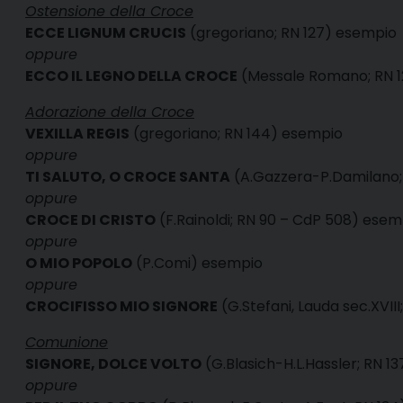
Ostensione della Croce
ECCE LIGNUM CRUCIS
(gregoriano; RN 127)
esempio
oppure
ECCO IL LEGNO DELLA CROCE
(Messale Romano; RN 
Adorazione della Croce
VEXILLA REGIS
(gregoriano; RN 144)
esempio
oppure
TI SALUTO, O CROCE SANTA
(A.Gazzera-P.Damilano;
oppure
CROCE DI CRISTO
(F.Rainoldi; RN 90 – CdP 508)
esem
oppure
O MIO POPOLO
(P.Comi)
esempio
oppure
CROCIFISSO MIO SIGNORE
(G.Stefani, Lauda sec.XVIII
Comunione
SIGNORE, DOLCE VOLTO
(G.Blasich-H.L.Hassler; RN 1
oppure