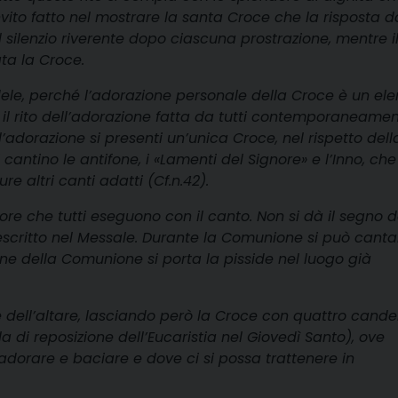
invito fatto nel mostrare la santa Croce che la risposta 
 silenzio riverente dopo ciascuna prostrazione, mentre i
ta la Croce.
edele, perché l’adorazione personale della Croce è un e
 il rito dell’adorazione fatta da tutti contemporaneame
adorazione si presenti un’unica Croce, nel rispetto dell
cantino le antifone, i «Lamenti del Signore» e l’Inno, che
re altri canti adatti (Cf.n.42).
nore che tutti eseguono con il canto. Non si dà il segno d
escritto nel Messale. Durante la Comunione si può cantar
ione della Comunione si porta la pisside nel luogo già
 dell’altare, lasciando però la Croce con quattro candeli
a di reposizione dell’Eucaristia nel Giovedì Santo), ove
 adorare e baciare e dove ci si possa trattenere in