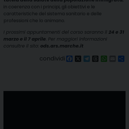
in coerenza con i principi, gli obiettivi e le
caratteristiche del sistema sanitario e delle
professioni che lo animano.
I prossimi appuntamenti del corso saranno il
24 e 31
marzo e il 7 aprile
. Per maggiori informazioni
consultre il sito:
ods.ars.marche.it
condividi
Facebook
X
Telegram
Threads
WhatsAp
Email
Co