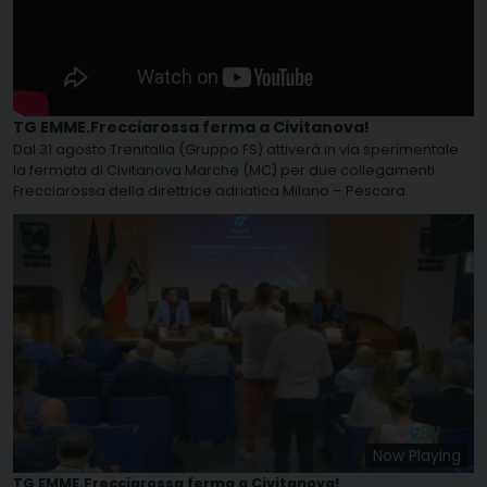
TG EMME.Frecciarossa ferma a Civitanova!
Dal 31 agosto Trenitalia (Gruppo FS) attiverà in via sperimentale
la fermata di Civitanova Marche (MC) per due collegamenti
Frecciarossa della direttrice adriatica Milano – Pescara.
Now Playing
TG EMME.Frecciarossa ferma a Civitanova!