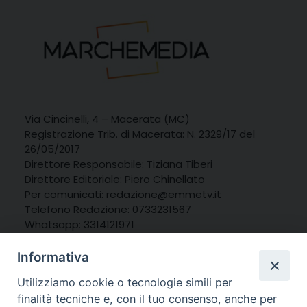
Via Cincinelli, 4 – Macerata (MC)
Registrazione Trib. di Macerata: N. 2329/17 del
26/05/2017
Direttore Responsabile: Tiziana Tiberi
Direttore Editoriale: Piero Chinellato
Per comunicati: redazione@emmetv.it
Telefono Redazione: 0733231567
Whatsapp: 3314121971
Informativa
Utilizziamo cookie o tecnologie simili per
finalità tecniche e, con il tuo consenso, anche per