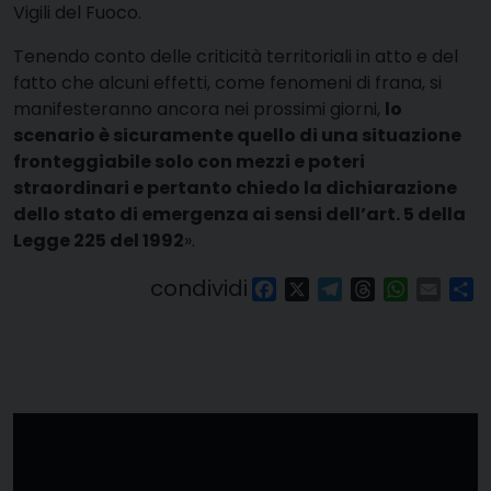
Vigili del Fuoco.
Tenendo conto delle criticità territoriali in atto e del
fatto che alcuni effetti, come fenomeni di frana, si
manifesteranno ancora nei prossimi giorni,
lo
scenario è sicuramente quello di una situazione
fronteggiabile solo con mezzi e poteri
straordinari e pertanto chiedo la dichiarazione
dello stato di emergenza ai sensi dell’art. 5 della
Legge 225 del 1992
».
condividi
Facebook
X
Telegram
Threads
WhatsAp
Email
Co