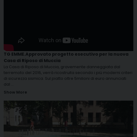
TG EMME.Approvato progetto esecutivo per la nuova
Casa di Riposo di Muccia
La Casa di Riposo di Muccia, gravemente danneggiata dal
terremoto del 2016, verrà ricostruita secondo i più moderni criteri
di sicurezza sismica. Sul piatto oltre 5milioni di euro annunciati
dal
...
Show More