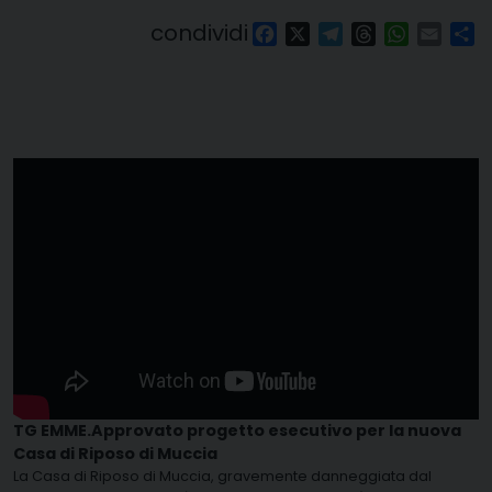
condividi
Facebook
X
Telegram
Threads
WhatsAp
Email
Co
TG EMME.Approvato progetto esecutivo per la nuova
Casa di Riposo di Muccia
La Casa di Riposo di Muccia, gravemente danneggiata dal