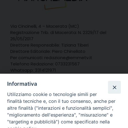
Via Cincinelli, 4 – Macerata (MC)
Registrazione Trib. di Macerata: N. 2329/17 del
26/05/2017
Direttore Responsabile: Tiziana Tiberi
Direttore Editoriale: Piero Chinellato
Per comunicati: redazione@emmetv.it
Telefono Redazione: 0733231567
Whatsapp: 3314121971
Informativa
Utilizziamo cookie o tecnologie simili per
finalità tecniche e, con il tuo consenso, anche per
altre finalità ("interazioni e funzionalità semplici",
"miglioramento dell'esperienza", "misurazione" e
"targeting e pubblicità") come specificato nella