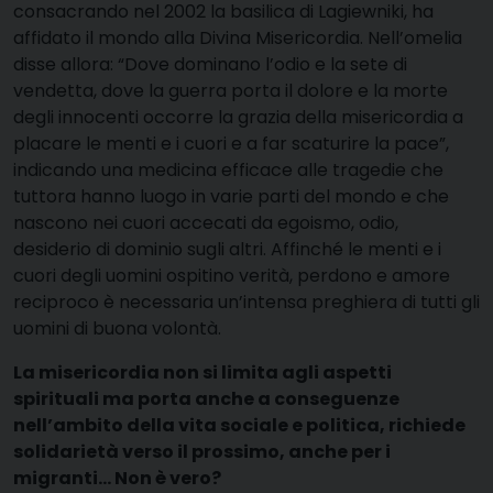
consacrando nel 2002 la basilica di Lagiewniki, ha
affidato il mondo alla Divina Misericordia. Nell’omelia
disse allora: “Dove dominano l’odio e la sete di
vendetta, dove la guerra porta il dolore e la morte
degli innocenti occorre la grazia della misericordia a
placare le menti e i cuori e a far scaturire la pace”,
indicando una medicina efficace alle tragedie che
tuttora hanno luogo in varie parti del mondo e che
nascono nei cuori accecati da egoismo, odio,
desiderio di dominio sugli altri. Affinché le menti e i
cuori degli uomini ospitino verità, perdono e amore
reciproco è necessaria un’intensa preghiera di tutti gli
uomini di buona volontà.
La misericordia non si limita agli aspetti
spirituali ma porta anche a conseguenze
nell’ambito della vita sociale e politica, richiede
solidarietà verso il prossimo, anche per i
migranti… Non è vero?