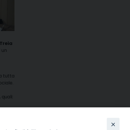
Treia
d un
a tutta
ciale.
quali:
m
ads
hatsApp
Email
Condividi