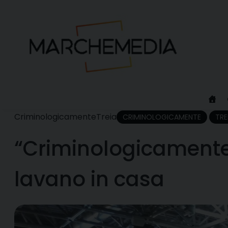
Skip
to
content
Criminologicamente
Treia
CRIMINOLOGICAMENTE
TRE
“Criminologicamente”
lavano in casa