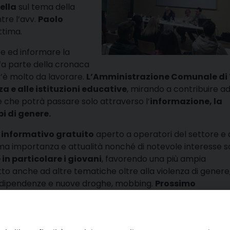
ella
sul tema della
tre l’avv.
Paolo
ttima.
re ed informare la
fa parte della cronaca
c’è molto da lavorare.
L’Amministrazione Comunale di 
za e alle istituzioni educative
, mirando a contribuire a
e che potrà passare solo attraverso l’
informazione, la
pi di genere.
 informativo gratuito
aperto a operatori del settore e 
ma importanza e attualità nonché di notevole interesse so
 in particolare i giovani
, favorendo una più ampia
 anche ad altre tematiche oltre alla violenza di genere, 
icodipendenze e nuove droghe, mobbing.
Prossimo
condividi
Facebook
X
Telegra
Thre
W