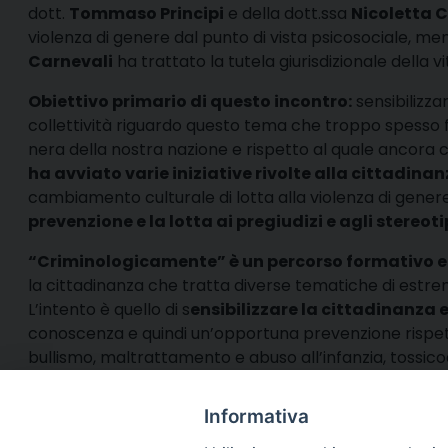
dott.
Tommaso Principi
e della dott.ssa
Nicoletta C
violenza di genere dal punto di vista psicosociale, men
Carnevali
ha trattato la tutela giurisdizionale della vi
Obiettivo primario di questo incontro:
sensibilizza
collettività riguardo questo tema che troppo spesso 
nera della nostra nazione e rispetto al quale ancora 
ha avviato varie iniziative rivolte alla cittadinan
cambiamento culturale di lotta alla violenza di gener
prevenzione e la lotta ai pregiudizi e agli stereoti
“Criminologicamente” è un percorso formativo e
la cittadinanza che tratta diverse tematiche di estre
L’intento è quello di s
ensibilizzare la cittadinanza e
conoscenza e quindi un’opportuna prevenzione rispetto
bullismo, maltrattamento e abuso all’infanzia, toss
appuntamento il 4 maggio.
Informativa