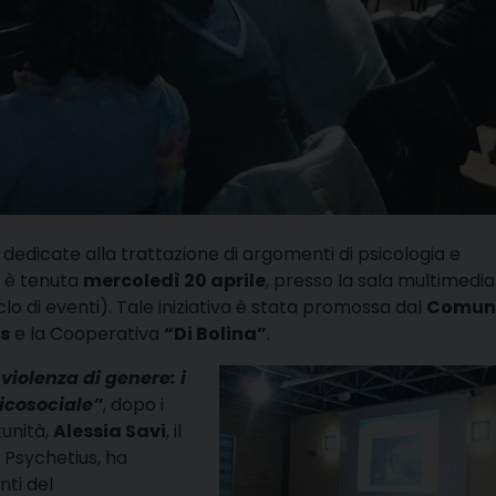
te dedicate alla trattazione di argomenti di psicologia e
i è tenuta
mercoledì 20 aprile
, presso la sala multimedia
o di eventi). Tale iniziativa è stata promossa dal
Comune
s
e la Cooperativa
“Di Bolina”
.
violenza di genere: i
icosociale”
, dopo i
tunità,
Alessia Savi
, il
e Psychetius, ha
nti del