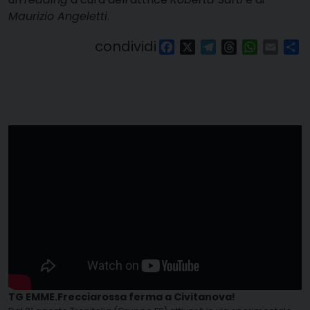
Maurizio Angeletti
.
condividi
Facebook
X
Telegram
Threads
WhatsAp
Email
Co
TG EMME.Frecciarossa ferma a Civitanova!