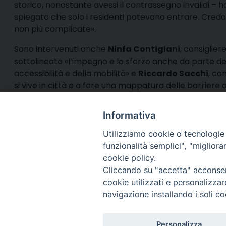
storico, nonostante avessi il contrassegno invalidi – h
spiegato che solo i residenti potevano entrare. Credo 
non più complicate».
Sono intervenuti anche
Ninfa Contigiani
, consiglie
sottolineato «l’impegno e lo sforzo anche da parte del
accessibilità e della mobilità» e
Riccardo Sacchi
, co
si vive in città e a fare una mappatura delle barrier
ragionamento serio e costruttivo per approfondire l
Informativa
Utilizziamo cookie o tecnologie s
funzionalità semplici", "miglior
cookie policy.
Via Cincine
Registrazio
Cliccando su "accetta" acconsent
Direttore R
cookie utilizzati e personalizza
Direttore Ed
navigazione installando i soli co
Per comuni
Telefono R
Personalizza
Whatsapp: 