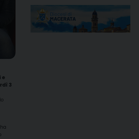
 e
rdì 3
lo
 ha
o