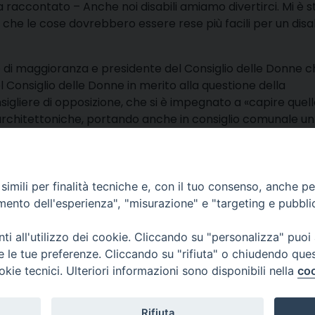
a raccontato – Anche noi disabili amiamo divertirci. Mi è s
che le cose dovrebbero essere rese più facili per un disab
re di maggioranza e presidente del Consiglio delle Donne 
 Consiglio delle Donne in merito alla questione della
nsigliere di opposizione, che si è impegnato a «capire quel
e architettoniche, portando anche in consiglio comunale un
’argomento».
condividi
Facebook
X
Telegra
Thre
W
imili per finalità tecniche e, con il tuo consenso, anche per 
amento dell'esperienza", "misurazione" e "targeting e pubbli
lli, 4 – Macerata (MC)
ne Trib. di Macerata: N. 2329/17 del 26/05/2017
i all'utilizzo dei cookie. Cliccando su "personalizza" puoi
esponsabile: Tiziana Tiberi
re le tue preferenze. Cliccando su "rifiuta" o chiudendo que
itoriale: Piero Chinellato
okie tecnici. Ulteriori informazioni sono disponibili nella
coo
cati: redazione@emmetv.it
edazione: 0733231567
© 2
Rifiuta
3314121971