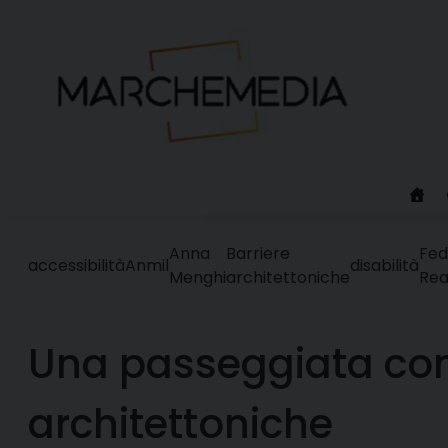
Skip
to
content
Anna
Barriere
Fed
accessibilità
Anmil
disabilità
Menghi
architettoniche
Rea
Una passeggiata cont
architettoniche