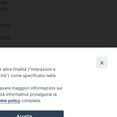
tato
ile,
che ha
lo che
m
ads
hatsApp
Email
Condividi
altre finalità ("interazioni e
cità") come specificato nella
 avere maggiori informazioni sui
sta informativa proseguirai la
kie policy
completa.
025 MarcheMedia s.c. – Via Cincinelli 4 – 62100 Macerata
Accetta